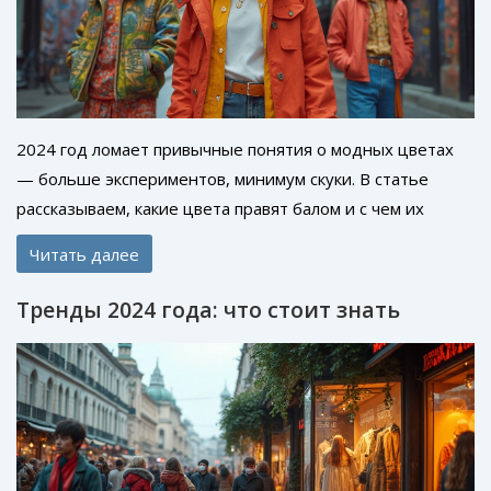
2024 год ломает привычные понятия о модных цветах
— больше экспериментов, минимум скуки. В статье
рассказываем, какие цвета правят балом и с чем их
лучше сочетать. Будет пару неожиданных инсайтов и
Читать далее
советы, как внедрить тренды в свой гардероб, не тратя
целое состояние. Всё максимально по делу, с примерами
Тренды 2024 года: что стоит знать
из реальных российских городов. Читатель узнает, как
выглядеть современно даже с базовым бюджетом.