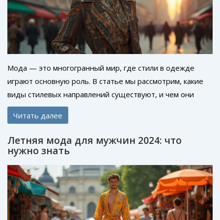
Мода — это многогранный мир, где стили в одежде
играют основную роль. В статье мы рассмотрим, какие
виды стилевых направлений существуют, и чем они
отличаются. Узнайте, какие стили сейчас в тренде и как
Читать далее
адаптировать их под свой гардероб. Вдохновляйтесь
интересными идеями и находите собственный
Летняя мода для мужчин 2024: что
уникальный стиль.
нужно знать