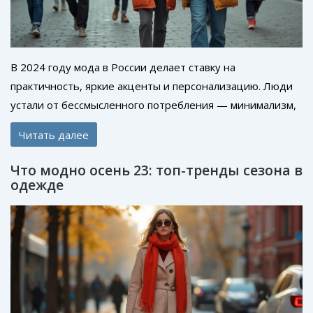
В 2024 году мода в России делает ставку на
практичность, яркие акценты и персонализацию. Люди
устали от бессмысленного потребления — минимализм,
экологичные ткани и индивидуальный стиль выходят на
Читать далее
первый план. Молодёжь ловит вайб ретро, но старшее
поколение выбирает универсальные решения на
Что модно осень 23: топ-тренды сезона в
каждый день. В статье разбираются главные тренды и
одежде
даются понятные советы, как применить их в реальной
жизни без драмы и лишних трат.