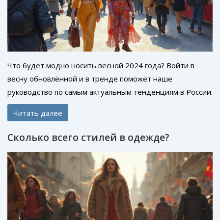
Что будет модно носить весной 2024 года? Войти в
весну обновлённой и в тренде поможет наше
руководство по самым актуальным тенденциям в России.
От ярких принтов до удобных тканей — вот что будет
Читать далее
популярно в ближайшие месяцы. Эксперты из индустрии
моды уже предлагают несколько необычных идей и
Сколько всего стилей в одежде?
стилистических решений на весну. Читайте дальше,
чтобы вооружиться всеми необходимыми знаниями о
свежих веяниях моды.