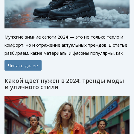
Мужские зимние сапоги 2024 — это не только тепло и
комфорт, но и отражение актуальных трендов. В статье
разбираем, какие материалы и фасоны популярны, как
сочетать модные сапоги с одеждой, и на что обращать
Читать далее
внимание при покупке. От шерстяной подкладки до
водонепроницаемых технологий — рассказываем
Какой цвет нужен в 2024: тренды моды
подробности. Здесь вы найдёте практические советы,
и уличного стиля
реальные рекомендации и идеи для стильной зимы.