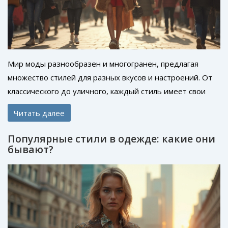
Мир моды разнообразен и многогранен, предлагая
множество стилей для разных вкусов и настроений. От
классического до уличного, каждый стиль имеет свои
особенности и привлекательность. Как разобраться во
Читать далее
всех деталях и выбрать то, что подходит именно вам?
Рассмотрим самые популярные из них и дадим
Популярные стили в одежде: какие они
несколько советов по созданию собственного образа.
бывают?