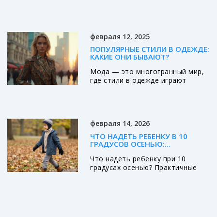
повседневной и офисной
одежды. Практичные решения
для занятых людей - без потери
стиля и комфорта.
февраля 12, 2025
ПОПУЛЯРНЫЕ СТИЛИ В ОДЕЖДЕ:
КАКИЕ ОНИ БЫВАЮТ?
Мода — это многогранный мир,
где стили в одежде играют
основную роль. В статье мы
рассмотрим, какие виды
стилевых направлений
существуют, и чем они
февраля 14, 2026
отличаются. Узнайте, какие
стили сейчас в тренде и как
ЧТО НАДЕТЬ РЕБЕНКУ В 10
адаптировать их под свой
ГРАДУСОВ ОСЕНЬЮ:
гардероб. Вдохновляйтесь
ПРАКТИЧНЫЕ СЛОИ И ОШИБКИ,
Что надеть ребенку при 10
интересными идеями и находите
КОТОРЫХ СТОИТ ИЗБЕЖАТЬ
градусах осенью? Практичные
собственный уникальный стиль.
слои, правильные материалы и
ошибки, которых стоит
избежать. Узнайте, как не
перегреть и не заморозить
ребенка в осеннюю погоду.