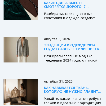
КАКИЕ ЦВЕТА ВМЕСТЕ
СМОТРЯТСЯ ДОРОГО: 7
БЕСПРОИГРЫШНЫХ
Разбираем, какие цветовые
КОМБИНАЦИЙ ДЛЯ СТИЛЬНОГО
ГАРДЕРОБА
сочетания в одежде создают
эффект роскоши и утонченного
вкуса. Узнайте о лучших
палитрах для 2026 года, роли
фактур и частых ошибках,
августа 8, 2026
которые дешевят даже самый
стильный образ.
ТЕНДЕНЦИИ В ОДЕЖДЕ 2024
ГОДА: ГЛАВНЫЕ СТИЛИ, ЦВЕТА
И СИЛУЭТЫ
Разбираем главные модные
тенденции 2024 года: от тихой
роскоши до офисной сирены.
Узнайте, какие цвета, силуэты и
материалы сейчас в тренде и как
создать актуальный гардероб.
октября 31, 2025
КАК НАЗЫВАЕТСЯ ТКАНЬ,
КОТОРУЮ НЕ НУЖНО ГЛАДИТЬ:
ЛУЧШИЕ ВАРИАНТЫ ДЛЯ
Узнайте, какие ткани не требуют
ПОВСЕДНЕВНОЙ ОДЕЖДЫ
глажки и идеально подходят для