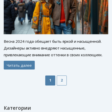
Весна 2024 года обещает быть яркой и насыщенной.
Дизайнеры активно внедряют насыщенные,
привлекающие внимание оттенки в своих коллекциях.
Узнайте о самых модных цветах на весну, как их
Читать далее
сочетать и внедрять в гардероб без лишних усилий.
Полезные советы помогут создать стильный образ в
1
2
динамичных условиях современной жизни.
Категории