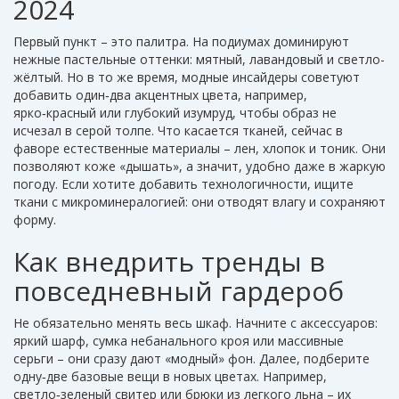
2024
Первый пункт – это палитра. На подиумах доминируют
нежные пастельные оттенки: мятный, лавандовый и светло-
жёлтый. Но в то же время, модные инсайдеры советуют
добавить один‑два акцентных цвета, например,
ярко‑красный или глубокий изумруд, чтобы образ не
исчезал в серой толпе. Что касается тканей, сейчас в
фаворе естественные материалы – лен, хлопок и тоник. Они
позволяют коже «дышать», а значит, удобно даже в жаркую
погоду. Если хотите добавить технологичности, ищите
ткани с микроминералогией: они отводят влагу и сохраняют
форму.
Как внедрить тренды в
повседневный гардероб
Не обязательно менять весь шкаф. Начните с аксессуаров:
яркий шарф, сумка небанального кроя или массивные
серьги – они сразу дают «модный» фон. Далее, подберите
одну‑две базовые вещи в новых цветах. Например,
светло‑зеленый свитер или брюки из легкого льна – их