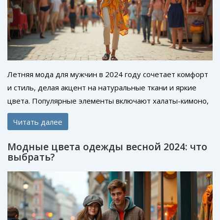
Летняя мода для мужчин в 2024 году сочетает комфорт
и стиль, делая акцент на натуральные ткани и яркие
цвета. Популярные элементы включают халаты-кимоно,
легкие брюки и сандалии. Тренды включают в себя
Читать далее
нюансы ретро и минималистические силуэты. Узнайте,
как сохранить индивидуальность, следуя современным
Модные цвета одежды весной 2024: что
тенденциям.
выбрать?