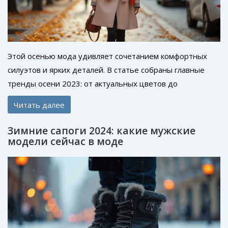
Этой осенью мода удивляет сочетанием комфортных
силуэтов и ярких деталей. В статье собраны главные
тренды осени 2023: от актуальных цветов до
популярных фасонов верхней одежды. Здесь вы
Читать далее
найдете практичные советы, как носить новинки даже с
базовым гардеробом и где искать стильные детали.
Зимние сапоги 2024: какие мужские
Будет интересно тем, кто следит за модой, но любит
модели сейчас в моде
выглядеть современно без лишних затрат. Все советы
— легко применить в реальной жизни.