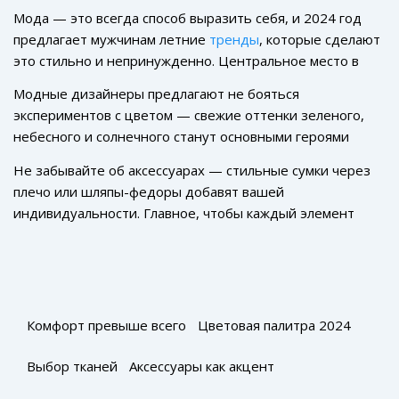
Мода — это всегда способ выразить себя, и 2024 год
предлагает мужчинам летние
тренды
, которые сделают
это стильно и непринужденно. Центральное место в
этом сезоне занимает комфорт, что идеально
Модные дизайнеры предлагают не бояться
сочетается с актуальными тенденциями на минимализм
экспериментов с цветом — свежие оттенки зеленого,
и функциональность.
небесного и солнечного станут основными героями
ваших летних гардеробов. Природные ткани также в
Не забывайте об аксессуарах — стильные сумки через
фокусе: легкая льняная и хлопковая одежда поможет
плечо или шляпы-федоры добавят вашей
перенести даже самый жаркий день.
индивидуальности. Главное, чтобы каждый элемент
отражал вашу личность. Остальное — это вопрос
вашего выбора!
Комфорт превыше всего
Цветовая палитра 2024
Выбор тканей
Аксессуары как акцент