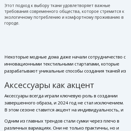
Этот подход к выбору ткани удовлетворяет важные
требования современного общества, которое стремится к
экологичному потреблению и комфортному проживанию в
городе.
Некоторые модные дома даже начали сотрудничество с
инновационными текстильными стартапами, которые
разрабатывают уникальные способы создания тканей из
переработанных волокон. Это делает выбор ткани не
Аксессуары как акцент
только вопросом стиля, но и экологической
ответственности. Например, использование
бамбукового
Аксессуары всегда играли ключевую роль в создании
волокна
делает изделие не только экологически
завершенного образа, и 2024 год не стал исключением.
безопасным, но и предотвращает развитие бактерий,
В этом сезоне ставится акцент на индивидуальность, и
что актуально для активных мужчин, предпочитающих
каждое дополнение к
летней моде
должно отражать
спортивный образ жизни. Таким образом, тенденции
Одним из главных трендов стали сумки через плечо в
вашу уникальность. Например, стильные часы с
летней моды способствуют не только устранению
различных вариациях. Они не только практичны, но и
минималистичным циферблатом добавят утонченности