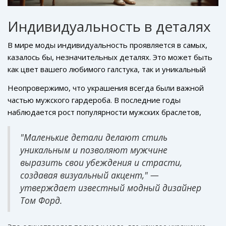
Индивидуальность в деталях
В мире моды индивидуальность проявляется в самых,
казалось бы, незначительных деталях. Это может быть
как цвет вашего любимого галстука, так и уникальный
способ ношения головного убора. В 2024 году мужчинам
Неопровержимо, что украшения всегда были важной
предлагается экспериментировать с выбором
частью мужского гардероба. В последние годы
аксессуаров и их нестандартным применением.
наблюдается рост популярности мужских браслетов,
Например, использование ярких носков с классическими
перстней и цепочек. Бытует мнение, что даже
туфлями способно создать контраст, привлекающий
небольшая деталь, как шарм на браслете, может
"Маленькие детали делают стиль
внимание. Часто такие детали становятся вашим
рассказать историю его владельца.
уникальным и позволяют мужчине
фирменным стилем, делая образ уникальным и
выразить свои убеждения и страсти,
запоминающимся.
создавая визуальный акцент," —
утверждает известный модный дизайнер
Том Форд.