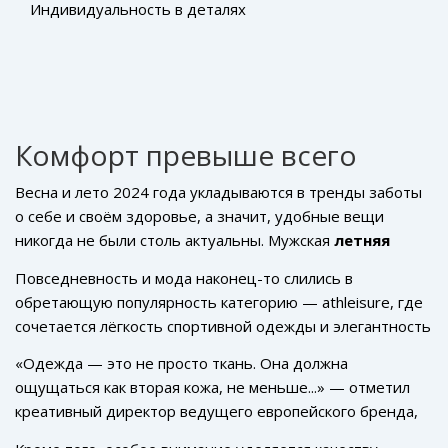
Индивидуальность в деталях
Комфорт превыше всего
Весна и лето 2024 года укладываются в тренды заботы
о себе и своём здоровье, а значит, удобные вещи
никогда не были столь актуальны. Мужская
летняя
мода
предлагает нам расслабление через одежду, что
Повседневность и мода наконец-то слились в
проявляется в выборе свободных силуэтов и дышащих
обретающую популярность категорию — athleisure, где
тканей. В топе предпочтений — минималистичные
сочетается лёгкость спортивной одежды и элегантность
формы, отсылающие нас к спортивной одежде и casual
городского стиля. Шорты из приятных тканей, таких как
стилю.
«Одежда — это не просто ткань. Она должна
лёгкий хлопок или лён, станут отличным выбором у тех,
ощущаться как вторая кожа, не меньше...» — отметил
кто хочет комфортно пережить жаркие летние дни.
креативный директор ведущего европейского бренда,
Ножницы свободы разрезают все излишества: никакой
подчеркивая важность
комфорта
в современном
сложной отделки, ничто не мешает движению.