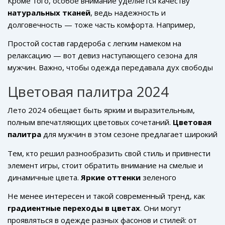
Кроме того, особое внимание уделяется качеству
мужском гардеробе. Это подтверждает и нарастающий
натуральных тканей
, ведь надежность и
интерес к комбинезонам минималистичного кроя.
долговечность — тоже часть комфорта. Например,
Одновременно с этим дизайнеры также делают акцент
технологии переплетения нитей нового поколения уже в
на минимальном количестве швов и деталей, что
Простой состав гардероба с легким намеком на
списке must-have для лета. Отличный вариант — легкие
облегчает движение.
релаксацию — вот девиз наступающего сезона для
жилеты с терморегулирующими свойствами, которые
мужчин. Важно, чтобы одежда передавала дух свободы
можно надеть как на спортивную прогулку, так и на
и легкости, была универсальна, но не лишена деталей.
непринужденную встречу с друзьями.
Цветовая палитра 2024
Освободитесь от рабства моды ради настоящей
свободы самовыражения. Ведь комфорт — это не
Лето 2024 обещает быть ярким и выразительным,
только о теле, но и о душе.
полным впечатляющих цветовых сочетаний.
Цветовая
палитра
для мужчин в этом сезоне предлагает широкий
спектр оттенков, от спокойных и классических до
Тем, кто решил разнообразить свой стиль и привнести
дерзких и необычных. Для тех, кто предпочитает
элемент игры, стоит обратить внимание на смелые и
сдержанность, дизайнеры предлагают классические
динамичные цвета.
Яркие оттенки
зеленого
белые и пастельные тона, которые придают образу
напоминают о природной свежести, а насыщенный
свежесть и легкость. Белый, как и прежде, остается
Не менее интересен и такой современный тренд, как
желтый — о солнечных днях. Этот цвет встречается в
фаворитом летнего сезона благодаря своей
градиентные переходы в цветах
. Они могут
разных деталях гардероба: от футболок до аксессуаров.
универсальности и способности сочетаться с любыми
проявляться в одежде разных фасонов и стилей: от