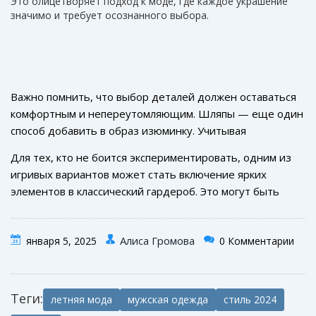
Это олицетворяет подход к моде, где каждое украшение
значимо и требует осознанного выбора.
Важно помнить, что выбор деталей должен оставаться
комфортным и непереутомляющим. Шляпы — еще один
способ добавить в образ изюминку. Учитывая
современную тенденцию на ретро-акценты, федоры и
Для тех, кто не боится экспериментировать, одним из
бейсболки становятся не только защитой от солнца, но
игривых вариантов может стать включение ярких
и стильным дополнением к гардеробу. Летняя
мода
элементов в классический гардероб. Это могут быть
2024 года открывает перед мужчинами массу
запонки необычной формы или неожиданного цвета —
возможностей выразить себя. Создайте собственный
такие контрасты привлечут внимание и дадут старым
стиль, дополнив его выражительными деталями,
Алиса Громова
января 5, 2025
0 Комментарии
вещам новый взгляд. Если рассматривать статистику, до
которые покажут вашу уникальность. Секрет в том,
75% мужчин подтверждают, что необычные аксессуары
чтобы каждая деталь сливалась с вами в единое целое,
становятся поводом для обсуждения и привлекают
а вы чувствовали себя уверенно и органично в этом
дополнительное внимание. Это доказывает, что
Теги:
летняя мода
мужская одежда
стиль 2024
образе.
индивидуальность действительно важна в мире моды,