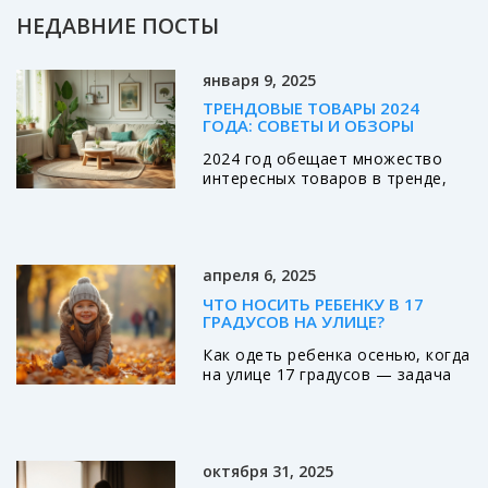
НЕДАВНИЕ ПОСТЫ
января 9, 2025
ТРЕНДОВЫЕ ТОВАРЫ 2024
ГОДА: СОВЕТЫ И ОБЗОРЫ
2024 год обещает множество
интересных товаров в тренде,
которые могут удивить и
порадовать потребителей.
Ожидается рост популярности
экологически чистых продуктов,
апреля 6, 2025
а также инновационных
технологий, которые становятся
ЧТО НОСИТЬ РЕБЕНКУ В 17
неотъемлемой частью
ГРАДУСОВ НА УЛИЦЕ?
повседневной жизни. В статье
Как одеть ребенка осенью, когда
будут рассмотрены актуальные
на улице 17 градусов — задача
товары из различных категорий,
не из легких. Понимание, какой
такие как мода, дом, технологии
идеальный комплект одежды
и жизнь в целом. Уделяя
подойдет для этой температуры,
внимание деталям и новейшим
поможет избежать перегрева
тенденциям, мы поможем
октября 31, 2025
или переохлаждения малыша.
читателям определить, какие