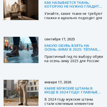
Важно выбирать универсальные
продукты действительно
КАК НАЗЫВАЕТСЯ ТКАНЬ,
вещи, легко комбинируемые и
заслуживают внимания в новом
КОТОРУЮ НЕ НУЖНО ГЛАДИТЬ:
подходящие для активных игр на
году.
ЛУЧШИЕ ВАРИАНТЫ ДЛЯ
Узнайте, какие ткани не требуют
улице. Грамотный подход к
ПОВСЕДНЕВНОЙ ОДЕЖДЫ
глажки и идеально подходят для
выбору гардероба обеспечит
повседневной и офисной
комфорт и свободу движений
одежды. Практичные решения
вашего ребенка.
для занятых людей - без потери
стиля и комфорта.
сентября 17, 2025
КАКУЮ ОБУВЬ ВЗЯТЬ НА
ОСЕНЬ-ЗИМУ В 2025: ТЁПЛАЯ,
СУХАЯ И НЕСКОЛЬЗКАЯ
Практичный гид по выбору обуви
на осень-зиму 2025 для России:
от мембран и утеплителей до
подошв против гололёда,
посадки, ухода и бюджетов.
января 17, 2026
КАКИЕ МУЖСКИЕ ШТАНЫ В
МОДЕ В 2024 ГОДУ: ГЛАВНЫЕ
ТРЕНДЫ ОСЕНИ
В 2024 году мужские штаны
стали ключевым элементом