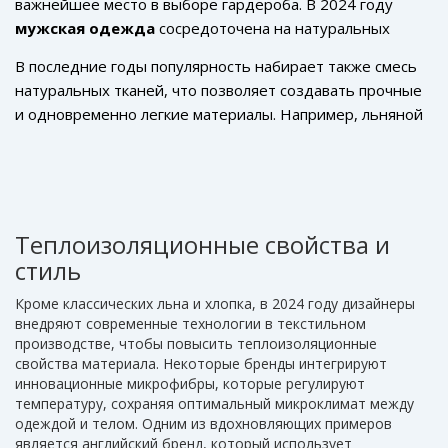
важнейшее место в выборе гардероба. В 2024 году
мужская одежда
сосредоточена на натуральных
материалах, таких как лен, хлопок и бамбук, которые
В последние годы популярность набирает также смесь
позволяют коже дышать и создают комфорт в жаркие
натуральных тканей, что позволяет создавать прочные
дни. Исследования показывают, что эти ткани
и одновременно легкие материалы. Например, льняной
поглощают пот и быстро высыхают, предотвращая
микс с добавлением хлопка улучшает структуру ткани,
раздражение кожи.
делая её менее склонной к смятию, что особенно важно
для деловых встреч в жару. Важно отметить, что такие
ткани выдерживают частую стирку без потери качества,
что делает их отличным выбором для повседневной
Теплоизоляционные свойства и
носки.
стиль
Кроме классических льна и хлопка, в 2024 году дизайнеры
внедряют современные технологии в текстильном
производстве, чтобы повысить теплоизоляционные
свойства материала. Некоторые бренды интегрируют
инновационные микрофибры, которые регулируют
температуру, сохраняя оптимальный микроклимат между
одеждой и телом. Одним из вдохновляющих примеров
является английский бренд, который использует