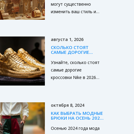
могут существенно
изменить ваш стиль и
выделить вас среди
других. В статье
рассматриваются
августа 1, 2026
различные аксессуары,
СКОЛЬКО СТОЯТ
от сумок и обуви до
САМЫЕ ДОРОГИЕ
ювелирных украшений и
КРОССОВКИ NIKE: ТОП
РЕКОРДОВ И
Узнайте, сколько стоят
шляп, которые помогают
ЛИМИТОК 2026 ГОДА
самые дорогие
усилить модный образ.
кроссовки Nike в 2026
Также приводятся
году. Разбираем
советы по выбору
рекордные цены,
аксессуаров в
причины высокой
зависимости от стиля и
октября 8, 2024
стоимости лимиток и
случая. Узнайте, как
КАК ВЫБРАТЬ МОДНЫЕ
советы по выбору
правильно подобрать
БРЮКИ НА ОСЕНЬ 2024
мужской обуви на зиму.
ГОДА
аксессуары, чтобы они
Осенью 2024 года мода
стали дополняющим