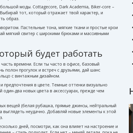
ольшой моды. Cottagecore, Dark Academia, Biker‑core –
. Выбирай тот, который отражает твой характер, и
ть образ.
воритом. Пастельные тона, мягкие ткани и простые крои
ай мягкий свитер с широкими брюками и массивными
который будет работать
часть времени. Если ты часто в офисе, базовый
ень полон прогулок и встреч с друзьями, дай шанс
кольцо с винтажным дизайном.
 и предпочтения в цвете. Темные оттенки визуально
й один‑два новых цвета в аксессуарах, прежде чем
нных вещей (белая рубашка, прямые джинсы, нейтральный
а выглядеть неудачно. Добавляй новые элементы к этой
з.
сколько дней, посмотри, как она влияет на настроение и
нее – стиль подходит. Если нет – меняй детали, пока не