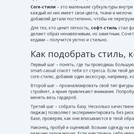
Core‑стили
– это маленькие субкультуры внутри б
каждый из них имеет свои цвета, ткани и мелочи
добавляй детали постепенно, чтобы не перегрузи
Для тех, кто ценит лёгкость,
софт‑стиль
стал фа
делают образ ненавязчивым, но заметным. Сочет
кедами – получится уютно и стильно.
Как подобрать стиль, 
Первый шаг – понять, где ты проводишь большую 
smart‑casual спасёт тебя от стресса. Если твой д
core‑стилю, добавив один аксессуар, например, 
Второй шаг – проанализировать свой тип фигуры
стройнят, а яркие привлекают внимание. Попробу
менять весь гардероб.
Третий шаг – собрать базу. Несколько качестве
пиджак) позволяют экспериментировать без риск
базе, проверяя, как они вписываются в твой обра
Наконец, пробуй и оценивай. Возьми одежду на не
реакцию окружающих. Если чувствуешь себя уверен