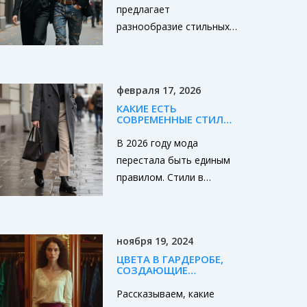
предлагает
разнообразие стильных
решений в выборе брюк.
От классических моделей
до смелых
февраля 17, 2026
инновационных
КАКИЕ ЕСТЬ
дизайнов, штаны
СОВРЕМЕННЫЕ СТИЛИ
становятся ключевым
В ОДЕЖДЕ:
АКТУАЛЬНЫЕ
В 2026 году мода
элементом каждого
НАПРАВЛЕНИЯ 2026
перестала быть единым
ГОДА
гардероба. Узнайте о
правилом. Стили в
самых популярных
одежде теперь - это
фасонах, которые
смешение направлений:
завоевали сердца
урбан-минимализм,
модників, и как они могут
ноября 19, 2024
гранж, эко-эстетика и
дополнить ваш
ЦВЕТА В ГАРДЕРОБЕ,
футуризм. Главное - не
индивидуальный стиль.
СОЗДАЮЩИЕ
следовать тренду, а
ВПЕЧАТЛЕНИЕ
РОСКОШИ
Рассказываем, какие
выражать себя.