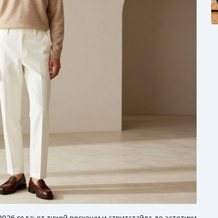
026 года: от тихой роскоши и стритстайла до эстетики