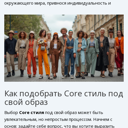
окружающего мира, привнося индивидуальность и
универсальностью: он подходит и для прогулок по
новизну в создание личного стиля. Важно не бояться
городу, и для активных путешествий.
экспериментов и находить сочетания, отражающие ваш
внутренний мир. Ведь мода — это не только про
одежду, но и про самовыражение, открывающее сердце
и душу миру.
Как подобрать Core стиль под
свой образ
Выбор
Core стиля
под свой образ может быть
увлекательным, но непростым процессом. Начнем с
основ: задайте себе вопрос, что вы хотите выразить