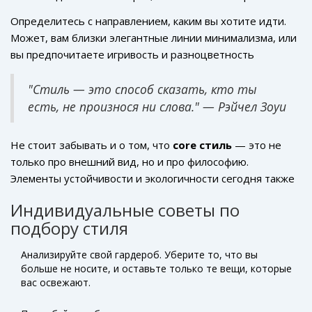
своей одеждой? Ведь одежда — это не просто
Определитесь с направлением, каким вы хотите идти.
оболочка, это способ транслировать ваше внутреннее
Может, вам близки элегантные линии минимализма, или
состояние, ваше настроение и даже ваши убеждения.
вы предпочитаете игривость и разноцветность
Каждый элемент вашего гардероба должен
эклектики? Не бойтесь экспериментировать, пробуйте
резонировать с вашим внутренним "Я". Если вы человек
разные сочетания. В этом помогут модные блоги и
"Стиль — это способ сказать, кто ты
с активной жизненной позицией, возможно, вам
соцсети, ведь так просто вдохновиться удачными
есть, не произнося ни слова." — Рэйчел Зоуи
подойдут динамичные и смелые цветовые решения.
комбинациями от модных инфлюенсеров. Исследование
Важно найти идеальный баланс между самовыражением
и изучение мировых брендов могут также стать
Не стоит забывать и о том, что
core стиль
— это не
и комфортом.
отправной точкой в поисках вашего идеального стиля.
только про внешний вид, но и про философию.
Элементы устойчивости и экологичности сегодня также
важны, и вы можете сделать выбор в пользу брендов,
Индивидуальные советы по
стремящихся к экологической чистоте. Это решение не
подбору стиля
только подчеркнёт ваш стиль, но и продемонстрирует
заботу об окружающей среде. Если у вас есть
Анализируйте свой гардероб. Уберите то, что вы
предпочтения, связанные с текстурами, уделяйте
больше не носите, и оставьте только те вещи, которые
внимание и им — мягкие ткани дарят уют, в то время как
вас освежают.
более грубые материалы могут придать образу