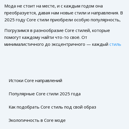
Мода не стоит на месте, и с каждым годом она
преобразуется, давая нам новые стили и направления. В
2025 году Core стили приобрели особую популярность,
выражая современное стремление к самовыражению и
Погрузимся в разнообразие Core стилей, которые
уникальности. Это не просто одежда, это способ
помогут каждому найти что-то своё. От
показать мировоззрение и нахождение себя через
минималистичного до эксцентричного — каждый
стиль
визуальные образы.
стремится подчеркнуть особенности личности. Важно
правильно подобрать и комбинировать элементы,
чтобы ваша одежда полностью отражала вас.
Истоки Core направлений
Популярные Core стили 2025 года
Как подобрать Core стиль под свой образ
Экологичность в Core моде