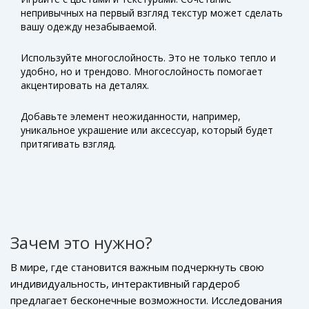
комбинированию элементов вашей одежды. Например,
эпоху осознанного потребления и стремления к
непривычных на первый взгляд текстур может сделать
добавив к обычному деловому костюму яркие
вашу одежду незабываемой.
экологичности.
аксессуары из другой коллекции, вы можете создать
совершенно другое настроение. Вот как это можно
Используйте многослойность. Это не только тепло и
сделать:
удобно, но и трендово. Многослойность помогает
акцентировать на деталях.
Добавьте элемент неожиданности, например,
уникальное украшение или аксессуар, который будет
притягивать взгляд.
Зачем это нужно?
В мире, где становится важным подчеркнуть свою
индивидуальность, интерактивный гардероб
предлагает бесконечные возможности. Исследования