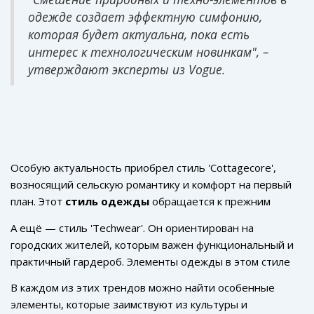
елового леса.
блеском.
Модные тренды
в киберпанк-стиле
одежде создает эффектную симфонию,
охватывают как повседневные, так и более эффектные,
которая будет актуальна, пока есть
вечерние наряды, позволяя каждому чувствовать себя
интерес к технологическим новинкам", –
героем техно-фантастического романа.
утверждают эксперты из Vogue.
Особую актуальность приобрел стиль 'Cottagecore',
возносящий сельскую романтику и комфорт на первый
план. Этот
стиль одежды
обращается к прежним
временам, когда ценились простота и уют. Платья в
А ещё — стиль 'Techwear'. Он ориентирован на
цветочек, вязаные кардиганы и аккуратные шляпы стали
городских жителей, которым важен функциональный и
символами близости к природе и умиротворения. Секрет
практичный гардероб. Элементы одежды в этом стиле
успеха 'Cottagecore' в том, чтобы сделать каждодневное
зачастую водоотталкивающие, с множеством карманов,
существование более сказочным и безмятежным.
В каждом из этих трендов можно найти особенные
которые придают нарядам необычный, технологичный
элементы, которые заимствуют из культуры и
вид. Популярность 'Techwear' объясняется его