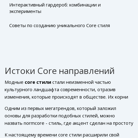
Интерактивный гардероб: комбинации и
эксперименты
Советы по созданию уникального Core стиля
Истоки Core направлений
Модные
core стили
стали неизменной частью
культурного ландшафта современности, отразив
изменения, которые происходят в обществе. Их корни
уходят в конец 2010-х – начало 2020-х годов, когда
Одним из первых мегатрендов, который заложил
молодежь начала всё больше стремиться к
основы для разработки подобных стилей, можно
самовыражению через нестандартный подход к
назвать normcore - стиль, где акцент сделан на простоту
одежде. Этот период характеризуется возросшим
и отказ от яркой стилистики. Хотя изначально это
интересом к персонализации и отказом от массовых
К настоящему времени core стили расширили свой
движение выглядело как своего рода пародия, оно