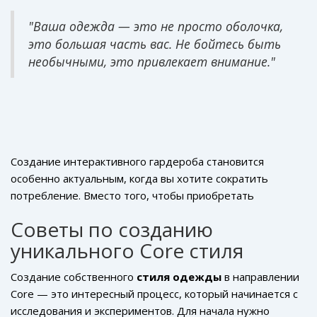
показывают, что до 75% людей готовы
экспериментировать со своим образом, если это
"Ваша одежда — это не просто оболочка,
поможет им чувствовать себя более уверенно и
это большая часть вас. Не бойтесь быть
выделиться из толпы. Вот почему многие стилисты и
необычными, это привлекает внимание."
влиятельные лица рекомендуют подход к созданию
гардероба, основанный на экспериментах. Как говорит
известный модный блогер:
Создание интерактивного гардероба становится
особенно актуальным, когда вы хотите сократить
потребление. Вместо того, чтобы приобретать
множество вещей, которые будут пылиться на полках,
Советы по созданию
можно инвестировать в базовые элементы, которые
уникального Core стиля
легко комбинируются между собой. Таким образом, ваш
гардероб будет не просто модным, но и экологичным.
Создание собственного
стиля одежды
в направлении
Взгляд на гардероб как на творческую лабораторию, где
Core — это интересный процесс, который начинается с
у вас всегда есть возможность изобрести что-то новое,
исследования и экспериментов. Для начала нужно
делает процесс подбора одежды не рутиной, а