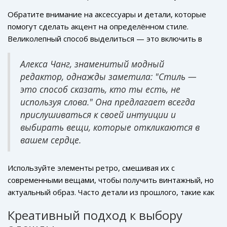
понять, какие именно Core направления резонируют с
увлекательным занятием.
Обратите внимание на аксессуары и детали, которые
вашей личностью. Исследуйте традиционные, но
помогут сделать акцент на определённом стиле.
продолжающие эволюционировать стили такие как
Великолепный способ выделиться — это включить в
grunge
,
vintage
или
normcore
. Оцените свой гардероб,
свой образ уникальные вещи, например, предметы
и, быть может, некоторые вещи уже готовы стать
ручной работы или вещи с историей. Такие элементы
Алекса Чанг, знаменитый модный
частью нового образа.
придают образу индивидуальность и позволят
редактор, однажды заметила: "Стиль —
рассказать вашу личную историю. Учтите, что
это способ сказать, кто ты есть, не
комбинация разных стилей может создать нечто
используя слова." Она предлагает всегда
совершенно неординарное, что подчеркнет вашу
прислушиваться к своей интуиции и
креативность и уникальность.
выбирать вещи, которые откликаются в
вашем сердце.
Используйте элементы ретро, смешивая их с
современными вещами, чтобы получить винтажный, но
актуальный образ. Часто детали из прошлого, такие как
винтажные куртки или старинные украшения, могут
Креативный подход к выбору
стать ярким дополнением, привнося в образ своего рода