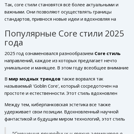
Так, core стили становятся всё более актуальными и
важными. Они позволяют осуществлять границы
стандартов, привнося новые идеи и вдохновляя на
дерзкие эксперименты. Подобные решения
Популярные Core стили 2025
отображают дух времени и стремительную смену
года
культурных ориентиров, где место для каждого находит
не только центр, но и периферия модного мира. Это
2025 год ознаменовался разнообразием
Core стиль
открывает новые горизонты для осмысления
направлений, каждое из которых предлагает нечто
собственного «я» через одежду.
уникальное и манящее. В этом году всеобщее внимание
приковано к японскому эстетическому минимализму,
В
мир модных трендов
также ворвался так
который продолжает обретать популярность среди
называемый 'Goblin Core', который сосредоточен на
молодых людей. Это направление подчеркивает
простоте и естественности. Этот стиль вдохновлен
простоту и аккуратность в одежде, деликатные тона
природой и включает в себя одежду, выполненную из
бежевого, серого и белого цвета. Японский минимализм
Между тем, киберпанковская эстетика все также
натуральных материалов, таких как льняные ткани и
помогает скрыть от посторонних глаз несовершенства
удерживает свои позиции. Вдохновленный научной
шерсть. Особенностью 'Goblin Core' является
снега и грязи, при этом создавая гармонию и
фантастикой и будущим миром технологий, этот стиль
использование натуральных принтов и расцветок,
завершенность образа.
включает в себя яркие неоновые оттенки,
символизирующих текстуры лесной подстилки или хвои
хромированные аксессуары и ткани с металлическим
"Смешение природных и техно-элементов в