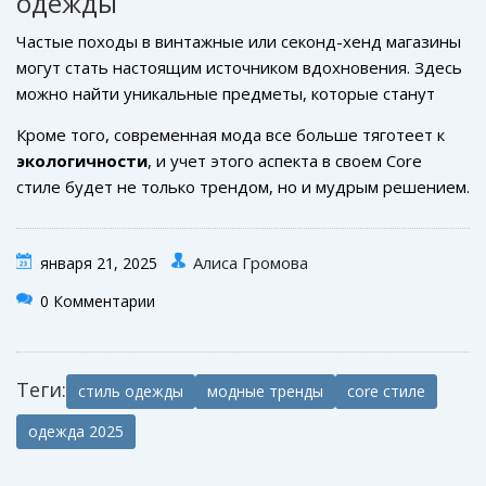
одежды
ностальгическую нотку. Однако, важно не перегружать
образ, чтобы он оставался свежим и гармоничным.
Частые походы в винтажные или секонд-хенд магазины
могут стать настоящим источником вдохновения. Здесь
можно найти уникальные предметы, которые станут
изюминкой вашего гардероба. Но просто найти
Кроме того, современная мода все больше тяготеет к
интересные вещи — это лишь часть задачи. Важно
экологичности
, и учет этого аспекта в своем Core
научиться правильно их сочетать. Попробуйте сделать
стиле будет не только трендом, но и мудрым решением.
акцент на цветах или текстурах, которые обычно не
Посмотрите на вещи, вторично использованные или
сочетаются. Это привнесет необычность в ваш образ и
произведённые с минимальным негативным
сделает его запоминающимся.
Алиса Громова
января 21, 2025
воздействием на окружающую среду. Так, ваш стиль
станет не только уникальным, но и сознательным.
0 Комментарии
Теги:
стиль одежды
модные тренды
core стиле
одежда 2025