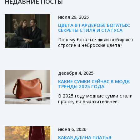
НЕДАВНИЕ ПОСТЫ
июля 29, 2025
ЦВЕТА В ГАРДЕРОБЕ БОГАТЫХ:
СЕКРЕТЫ СТИЛЯ И СТАТУСА
Почему богатые люди выбирают
строгие и неброские цвета?
Секреты элегантности,
работающие на статус, и советы
для стильного гардероба.
декабря 4, 2025
КАКИЕ СУМКИ СЕЙЧАС В МОДЕ:
ТРЕНДЫ 2025 ГОДА
В 2025 году модные сумки стали
проще, но выразительнее:
миниатюрные, из натуральных
материалов, без логотипов.
Выбирайте не по тренду, а по
жизни - и ваша сумка будет
июня 6, 2026
идеальной.
КАКАЯ ДЛИНА ПЛАТЬЯ