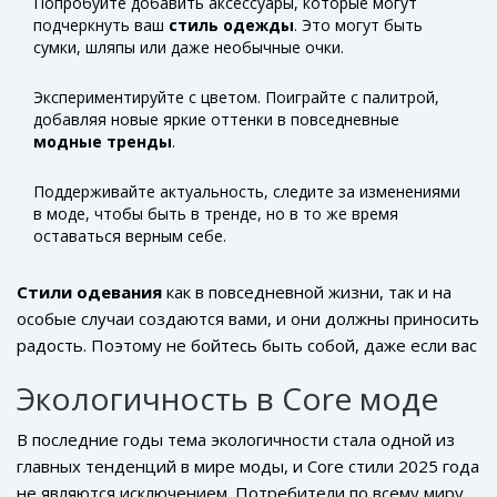
дерзость.
Попробуйте добавить аксессуары, которые могут
подчеркнуть ваш
стиль одежды
. Это могут быть
сумки, шляпы или даже необычные очки.
Экспериментируйте с цветом. Поиграйте с палитрой,
добавляя новые яркие оттенки в повседневные
модные тренды
.
Поддерживайте актуальность, следите за изменениями
в моде, чтобы быть в тренде, но в то же время
оставаться верным себе.
Стили одевания
как в повседневной жизни, так и на
особые случаи создаются вами, и они должны приносить
радость. Поэтому не бойтесь быть собой, даже если вас
считают слишком смелыми или необычными. Не
Экологичность в Core моде
существует одного универсального стиля, который
подошел бы всем. Важнее всего — как вы себя
В последние годы тема экологичности стала одной из
чувствуете в выбранном образе, ведь это и есть ваш
главных тенденций в мире моды, и Core стили 2025 года
личный бренд и визитная карточка. Переплетая идеи из
не являются исключением. Потребители по всему миру