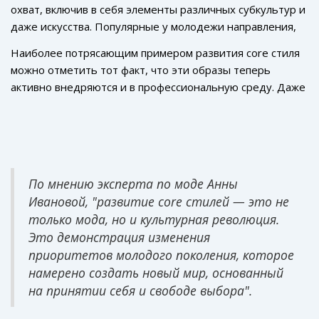
идеалов потребления. Люди начали уставать от
охват, включив в себя элементы различных субкультур и
быстро завоевало популярность, порождая за собой
унифицированных модных предложений и стремились
даже искусства. Популярные у молодежи направления,
новые течения. Normcore как бы освободил людей от
создать что-то уникальное, выделяясь на фоне
такие как cottagecore, witchcore, и даже более
навязанных стандартов, показав, что каждый может
Наиболее потрясающим примером развития core стиля
однообразной массы.
концептуальный goblincore, черпают свое вдохновение
стать своим собственным стилистом и продумывать
можно отметить тот факт, что эти образы теперь
из природы, фольклора и фантазийной литературы. Как
комбинации, которые наиболее полно отражают его
активно внедряются и в профессиональную среду. Даже
утверждают многие модные аналитики, именно такие
мироощущение. Именно эта свобода дала основу новым
корпоративная мода сейчас трансформируется,
стили часто стремятся разрушить границы между
направлениям, включая
экологичные решения
и более
подчеркивая индивидуальность через одежду. Сегодня
реальностью и сказкой. Это позволяет молодым людям
яркие стили.
в гардеробах можно наблюдать огромное
находить гибкость и оригинальность в критических
разнообразие: от базового стиля до сложных
моментах самопознания и адаптации к новому миру.
экологичных нарядов, что, несомненно, обогащает
По мнению эксперта по моде Анны
личный стиль каждого человека. Неудивительно, что
Ивановой, "развитие core стилей — это не
некоторые компании поощряют сотрудников выражать
только мода, но и культурная революция.
себя через одежду.
Это демонстрация изменения
приоритетов молодого поколения, которое
намерено создать новый мир, основанный
на принятии себя и свободе выбора".