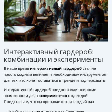
тонн CO
в атмосферу, предоставляя уникальные
2
возможности для создания новых модных трендов.
Интерактивный гардероб:
комбинации и эксперименты
В наше время
интерактивный гардероб
стал не
просто модным веянием, а необходимым инструментом
для тех, кто хочет оставаться в тренде и подчеркивать
свою индивидуальность. Суть этой концепции
Интерактивный гардероб предоставляет широкие
заключается в том, чтобы объединять различные стили
возможности для
экспериментов
с одеждой.
и элементы одежды, создавая уникальные комбинации.
Представьте, что вы просыпаетесь и каждый раз
Это позволяет модникам постоянно обновлять свой
можете выглядеть по-новому, просто меняя подход к
образ без покупки новых вещей, что особенно важно в
Играйте с цветами и текстурами. Сочетание