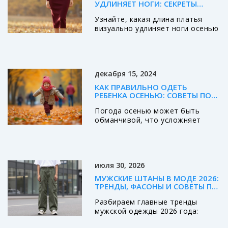
УДЛИНЯЕТ НОГИ: СЕКРЕТЫ
ИДЕАЛЬНОГО СИЛУЭТА НА
Узнайте, какая длина платья
ОСЕНЬ 2026
визуально удлиняет ноги осенью
2026. Разбираем лучшие
варианты: миди, макси и
укороченное миди. Советы по
выбору цвета, обуви и фасонов
декабря 15, 2024
для идеального силуэта.
КАК ПРАВИЛЬНО ОДЕТЬ
РЕБЕНКА ОСЕНЬЮ: СОВЕТЫ ПО
ВЫБОРУ СЛОЕВ
Погода осенью может быть
обманчивой, что усложняет
выбор одежды для ребенка.
Важно правильно подобрать
количество слоев, чтобы малыш
чувствовал себя комфортно и в
июля 30, 2026
тепле. Рассмотрим, как одеть
ребенка в осеннюю погоду,
МУЖСКИЕ ШТАНЫ В МОДЕ 2026:
учитывая активность и
ТРЕНДЫ, ФАСОНЫ И СОВЕТЫ ПО
температуру воздуха. Также
СТИЛЮ
Разбираем главные тренды
узнаем, на что следует обратить
мужской одежды 2026 года:
внимание при выборе
какие штаны сейчас в моде, как
материалов и слоев. Это