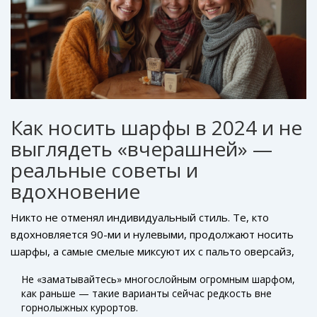
Как носить шарфы в 2024 и не
выглядеть «вчерашней» —
реальные советы и
вдохновение
Никто не отменял индивидуальный стиль. Те, кто
вдохновляется 90-ми и нулевыми, продолжают носить
шарфы, а самые смелые миксуют их с пальто оверсайз,
рубашками, жакетами. При этом важно помнить: есть
Не «заматывайтесь» многослойным огромным шарфом,
несколько маленьких уловок, чтобы выглядеть
как раньше — такие варианты сейчас редкость вне
современно.
горнолыжных курортов.