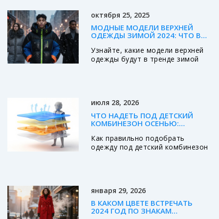
октября 25, 2025
МОДНЫЕ МОДЕЛИ ВЕРХНЕЙ
ОДЕЖДЫ ЗИМОЙ 2024: ЧТО В
ТРЕНДЕ
Узнайте, какие модели верхней
одежды будут в тренде зимой
2024 года, какие материалы и
цвета актуальны, и как выбрать
идеальный вариант под ваш
стиль и бюджет.
июля 28, 2026
ЧТО НАДЕТЬ ПОД ДЕТСКИЙ
КОМБИНЕЗОН ОСЕНЬЮ:
ПОЛНАЯ ИНСТРУКЦИЯ ПО
Как правильно подобрать
СЛОЯМ И ТКАНЯМ
одежду под детский комбинезон
осенью. Разбираем систему
слоев, выбираем материалы
термобелья и избегаем ошибок,
чтобы ребенку было тепло и
января 29, 2026
сухо.
В КАКОМ ЦВЕТЕ ВСТРЕЧАТЬ
2024 ГОД ПО ЗНАКАМ
ЗОДИАКА: МОДНЫЕ ОТТЕНКИ