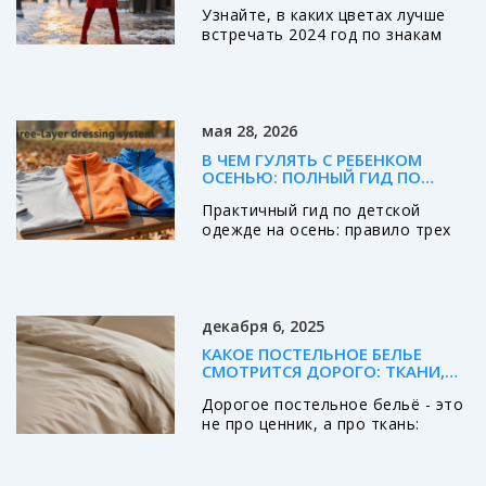
Узнайте, в каких цветах лучше
ДЛЯ КАЖДОГО ЗНАКА
встречать 2024 год по знакам
зодиака, чтобы усилить энергию,
настроиться на удачу и
подчеркнуть свою
индивидуальность. Практические
мая 28, 2026
рекомендации для каждого
знака.
В ЧЕМ ГУЛЯТЬ С РЕБЕНКОМ
ОСЕНЬЮ: ПОЛНЫЙ ГИД ПО
ДЕТСКОЙ ОДЕЖДЕ
Практичный гид по детской
одежде на осень: правило трех
слоев, выбор курток, обуви и
аксессуаров. Узнайте, как
одевать ребенка, чтобы он не
замерз и не вспотел.
декабря 6, 2025
КАКОЕ ПОСТЕЛЬНОЕ БЕЛЬЕ
СМОТРИТСЯ ДОРОГО: ТКАНИ,
ТЕКСТУРЫ И ДЕТАЛИ, КОТОРЫЕ
Дорогое постельное бельё - это
ДЕЙСТВИТЕЛЬНО ОТЛИЧАЮТ
ДОРОГОЕ ОТ ДЕШЕВОГО
не про ценник, а про ткань:
хлопок мерсере, сатин и лён
создают ощущение роскоши,
которое чувствуется каждую