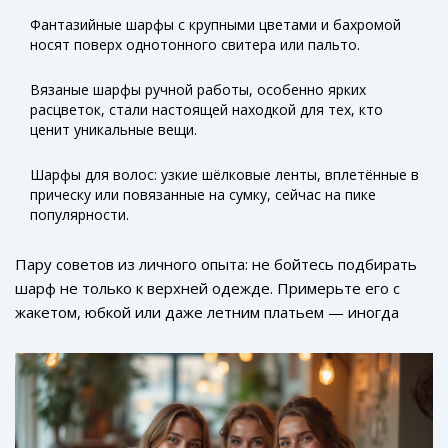
Фантазийные шарфы с крупными цветами и бахромой
носят поверх однотонного свитера или пальто.
Вязаные шарфы ручной работы, особенно ярких
расцветок, стали настоящей находкой для тех, кто
ценит уникальные вещи.
Шарфы для волос: узкие шёлковые ленты, вплетённые в
прическу или повязанные на сумку, сейчас на пике
популярности.
Пару советов из личного опыта: не бойтесь подбирать
шарф не только к верхней одежде. Примерьте его с
жакетом, юбкой или даже летним платьем — иногда
именно такой необычный ход играет роль «изюминки» в
образе. А если хотите визуально вытянуть силуэт,
выбирайте шарф в тон одежде и повяжите его
аккуратно, без лишнего объёма.