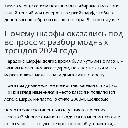
Кажется, ещё совсем недавно мы выбирали в магазине
самый тёплый или невероятно яркий шарф, чтобы он
дополнял наш образ и спасал от ветра. В этом году всё
изменилось. В соцсетях всё чаще мелькают офисные
Почему шарфы оказались под
луки без шарфов, стритстайл из европейских столиц
вопросом: разбор модных
вообще будто забыл об этом аксессуаре — и вот уже
пошли слухи: а шарфы-то больше не в моде? Но так ли
трендов 2024 года
это и стоит ли убирать шарф подальше до лучших
времён? Давайте разбираться.
Парадокс: шарфы долгое время были чуть ли не главным
зимним и осенним аксессуаром, но к весне 2024 масс-
маркет и люкс-мода начали двигаться в сторону
минимализма. На показах крупных брендов — вроде Jil
При этом дизайнеры не полностью забыли о шарфах.
Sander, The Row, Bottega Veneta — шарфы почти не
Но их взгляд изменился: вместо классики появляются
появлялись. Даже в коллекциях осень-зима 2024/25 на
лёгкие шарфики-платки в стиле 2000-х, шёлковые
подиумах заметен явный сдвиг: привычные шарфы
банданы, тонкие трикотажные и даже вязаные
вытесняют более лаконичные варианты — например,
Чем отличается нынешняя ситуация от прежних
аксессуары, напоминающие о ручной работе. К примеру,
трикотажные гольфы, балаклавы, высокие воротники на
сезонов? Многие стилисты сходятся во мнении: сегодня
Loewe показали шарфы-аппликации, а Acne Studios
свитерах. Причина такого явления во многом в общем
аксесcуары — это уже не просто способ утеплиться, а
выпустили шарфы в духе крафтовых арт-объектов. Судя