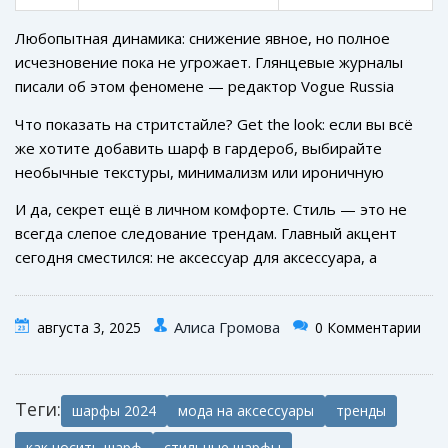
Любопытная динамика: снижение явное, но полное
исчезновение пока не угрожает. Глянцевые журналы
писали об этом феномене — редактор Vogue Russia
подсчитал, что запросы на аналоги шарфов вроде шеек,
Что показать на стритстайле? Get the look: если вы всё
боа, тонких платков, увеличились в разы. Всё потому, что
же хотите добавить шарф в гардероб, выбирайте
современные любители моды ищут что-то между
необычные текстуры, минимализм или ироничную
классикой и фантазией. Даже в холодных странах
подчёркнутость. Не гонитесь за количеством — лучше
дизайнеры всё чаще советуют использовать
И да, секрет ещё в личном комфорте. Стиль — это не
найти один-единственный шарф, который сделает ваш
многослойные стойки на одежде или утеплённые
всегда слепое следование трендам. Главный акцент
образ неповторимым.
«шарф-капюшоны», которые совмещают функции двух
сегодня сместился: не аксессуар для аксессуара, а
аксессуаров.
комфорт и собственная история — вот что ценится в
2024.
Алиса Громова
августа 3, 2025
0 Комментарии
Теги:
шарфы 2024
мода на аксессуары
тренды
как носить шарф
стильные шарфы