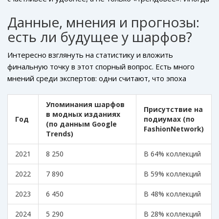
законченным. Для вдохновения стоит посмотреть
переосмысленный аксессуар способен задать
аккаунты Айзы Долматовой, Лии Клэпп (Leonie Hanne),
Данные, мнения и прогнозы:
настроение на весь день. Попробуйте завязать свой
Шейлы Ту (Sheila Tjandra) — они показывают, как по-
есть ли будущее у шарфов?
привычный шарф необычным способом или
новому можно носить шарфы в современном гардеробе.
задействуйте его как пояс — и вы удивитесь, как быстро
Интересно взглянуть на статистику и вложить
переменится даже самый привычный образ.
финальную точку в этот спорный вопрос. Есть много
мнений среди экспертов: одни считают, что эпоха
шарфов завершилась, другие уверены — тренды
цикличны, и аксессуары этого типа совсем скоро
Упоминания шарфов
Присутствие на
вернутся в топ.
в модных изданиях
Год
подиумах (по
(по данным Google
FashionNetwork)
Trends)
2021
8 250
В 64% коллекций
2022
7 890
В 59% коллекций
2023
6 450
В 48% коллекций
2024
5 290
В 28% коллекций