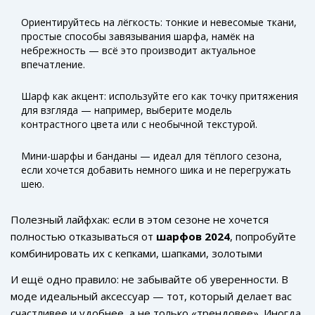
Ориентируйтесь на лёгкость: тонкие и невесомые ткани,
простые способы завязывания шарфа, намёк на
небрежность — всё это производит актуальное
впечатление.
Шарф как акцент: используйте его как точку притяжения
для взгляда — например, выберите модель
контрастного цвета или с необычной текстурой.
Мини-шарфы и банданы — идеал для тёплого сезона,
если хочется добавить немного шика и не перегружать
шею.
Полезный лайфхак: если в этом сезоне не хочется
полностью отказываться от
шарфов 2024
, попробуйте
комбинировать их с кепками, шапками, золотыми
серёжками или даже солнцезащитными очками. Такой
И ещё одно правило: не забывайте об уверенности. В
подход часто используют модные блогеры: аксессуары
моде идеальный аксессуар — тот, который делает вас
начинают «работать в команде», а образ смотрится
счастливее и удобнее, а не только «трендовее». Иногда