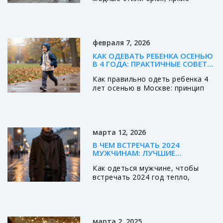
тренды, советы по сочетанию и
выбору под свою фигуру. Только
актуальные и проверенные идеи.
февраля 7, 2026
КАК ОДЕВАТЬ РЕБЕНКА ОСЕНЬЮ
В 4 ГОДА: ПРАКТИЧНЫЕ СОВЕТЫ
ДЛЯ МОСКВЫ
Как правильно одеть ребенка 4
лет осенью в Москве: принцип
трех слоев, выбор обуви,
аксессуаров и что нельзя
покупать. Практические советы
для родителей, чтобы ребенок
марта 12, 2026
не замерз и не перегрелся.
В ЧЕМ ВСТРЕЧАТЬ 2024
МУЖЧИНАМ: ЛУЧШИЕ
ВАРИАНТЫ ОДЕЖДЫ ДЛЯ
Как одеться мужчине, чтобы
ОСЕНИ
встречать 2024 год тепло,
стильно и без лишнего пафоса.
Пальто из твида, ботинки на
толстой подошве, свитера из
мериносовой шерсти -
марта 2, 2025
практичные решения для