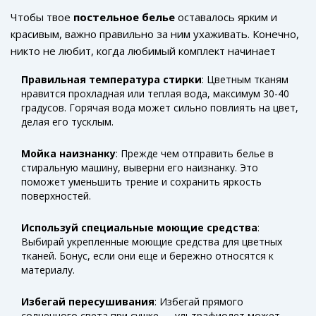
уникальной!
Чтобы твое
постельное белье
оставалось ярким и
красивым, важно правильно за ним ухаживать. Конечно,
никто не любит, когда любимый комплект начинает
выцветать после пары стирок. Вот несколько простых,
Правильная температура стирки
: Цветным тканям
но действенных рекомендаций, чтобы этого избежать.
нравится прохладная или теплая вода, максимум 30-40
градусов. Горячая вода может сильно повлиять на цвет,
делая его тусклым.
Мойка наизнанку
: Прежде чем отправить белье в
стиральную машину, выверни его наизнанку. Это
поможет уменьшить трение и сохранить яркость
поверхностей.
Используй специальные моющие средства
:
Выбирай укрепленные моющие средства для цветных
тканей. Бонус, если они еще и бережно относятся к
материалу.
Избегай пересушивания
: Избегай прямого
солнечного света при сушке — ультрафиолет может