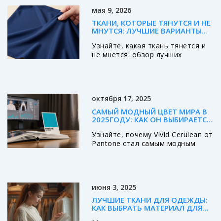
мая 9, 2026
ТКАНИ, КОТОРЫЕ ТЯНУТСЯ И НЕ
МНУТСЯ: ЛУЧШИЕ ВАРИАНТЫ
ДЛЯ ИДЕАЛЬНОГО ГАРДЕРОБА
Узнайте, какая ткань тянется и
не мнется: обзор лучших
материалов для одежды, советы
по выбору и уходу. Идеально для
тех, кто ценит комфорт и
опрятный вид.
октября 17, 2025
САМЫЙ МОДНЫЙ ЦВЕТ МИРА В
2025ГОДУ: КАК ОН ВЫБИРАЕТСЯ
И КАК НОСИТЬ
Узнайте, почему Vivid Cerulean от
Pantone стал самым модным
цветом 2025 года, как его
выбирают и как стильно вписать
в гардероб.
июня 3, 2025
ЛУЧШИЕ ТКАНИ ДЛЯ ОДЕЖДЫ:
КАК ВЫБРАТЬ МАТЕРИАЛ ДЛЯ
СЕБЯ