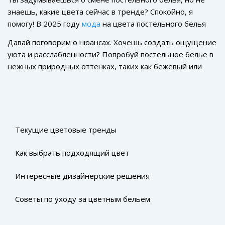
знаешь, какие цвета сейчас в тренде? Спокойно, я
помогу! В 2025 году
мода
на цвета постельного белья
радует разнообразием – от нейтральных пастельных
Давай поговорим о нюансах. Хочешь создать ощущение
тонов до ярких акцентов. Да, минимализм все еще в
уюта и расслабленности? Попробуй постельное белье в
моде, но с интересными поворотами.
нежных природных оттенках, таких как бежевый или
пыльно-розовый. Такой выбор сделает спальню
гармоничнее, а отдых – спокойнее.
Текущие цветовые тренды
Как выбрать подходящий цвет
Интересные дизайнерские решения
Советы по уходу за цветным бельем