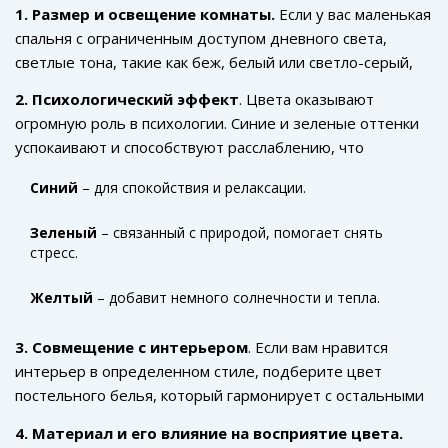
настроение и качество сна. Давайте разберем, на что
1. Размер и освещение комнаты.
Если у вас маленькая
стоит обратить внимание, выбирая цветовой оттенок.
спальня с ограниченным доступом дневного света,
светлые тона, такие как беж, белый или светло-серый,
зрительно расширят пространство. Если комната
2. Психологический эффект
. Цвета оказывают
просторная, эксперименты с более насыщенными
огромную роль в психологии. Синие и зеленые оттенки
цветами принесут лишь пользу.
успокаивают и способствуют расслаблению, что
идеально для спальни. Если вы хотите добавить
Синий
– для спокойствия и релаксации.
энергии, выберите что-то более яркое, как красный или
оранжевый, но используйте их аккуратно.
Зеленый
– связанный с природой, помогает снять
стресс.
Желтый
– добавит немного солнечности и тепла.
3. Совмещение с интерьером
. Если вам нравится
интерьер в определенном стиле, подберите цвет
постельного белья, который гармонирует с остальными
элементами. Например, для скандинавского стиля
4. Материал и его влияние на восприятие цвета.
подойдут нежные пастели или белые тона, а для бохо —