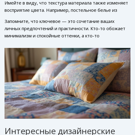
Имейте в виду, что текстура материала также изменяет
яркие и эклектичные.
восприятие цвета. Например, постельное белье из
хлопка обладает матовой текстурой, тогда как сатин или
Запомните, что ключевое — это сочетание ваших
шелк добавляют блеска и изысканности, что может
личных предпочтений и практичности. Кто-то обожает
сделать цвет более насыщенным.
минимализм и спокойные оттенки, а кто-то
предпочитает яркие акценты, делающие спальню
интереснее. Главное — чтобы спальня оставалась
местом, где хочется проводить время и отдыхать,
неважно, какой цвет станет главным акцентом вашего
интерьера.
Интересные дизайнерские