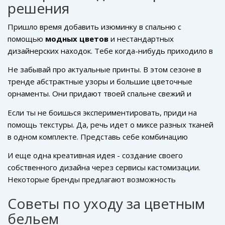
решения
Пришло время добавить изюминку в спальню с
помощью
модных цветов
и нестандартных
дизайнерских находок. Тебе когда-нибудь приходило в
голову использовать градиентные переходы в
Не забывай про актуальные принты. В этом сезоне в
постельном белье
? Это новый тренд 2025 года,
тренде абстрактные узоры и большие цветочные
который великолепно смотрится в спальне. Представь
орнаменты. Они придают твоей спальне свежий и
плавный переход от одного оттенка к другому на твоей
современный вид. На фоне
нейтральных базовых
кровати — расслабься и наслаждайся!
Если ты не боишься экспериментировать, приди на
цветов
такие принты становятся настоящим акцентом,
помощь текстуры. Да, речь идет о миксе разных тканей
завораживая взгляд и оживляя интерьер.
в одном комплекте. Представь себе комбинацию
гладкого сатина с мятой льняной фактурой. Такая игра
И еще одна креативная идея - создание своего
текстур не только выглядит стильно, но и добавляет
собственного дизайна через сервисы кастомизации.
комфорта во время сна.
Некоторые бренды предлагают возможность
распечатать на комплекте постельного белья
Советы по уходу за цветным
индивидуальные иллюстрации или фотографии.
бельем
Отличный способ сделать спальню по-настоящему