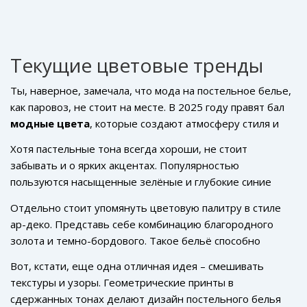
Текущие цветовые тренды
Ты, наверное, замечала, что мода на постельное белье,
как паровоз, не стоит на месте. В 2025 году правят бал
модные цвета
, которые создают атмосферу стиля и
уюта в твоей спальне. В этом сезоне на пике
Хотя пастельные тона всегда хороши, не стоит
популярности нюдовые оттенки. Они придают комнате
забывать и о ярких акцентах. Популярностью
мягкость и элегантность.
пользуются насыщенные зелёные и глубокие синие
цвета. Они способны добавить в интерьер изюминку и
Отдельно стоит упомянуть цветовую палитру в стиле
одновременно оставляют ощущение сдержанности и
ар-деко. Представь себе комбинацию благородного
легкости.
золота и темно-бордового. Такое бельё способно
превратить твою спальню в роскошный уголок, не теряя
Вот, кстати, еще одна отличная идея – смешивать
при этом современности.
текстуры и узоры. Геометрические принты в
сдержанных тонах делают дизайн постельного белья