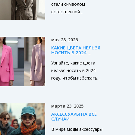
стали символом
естественной
женственности: мягкие
волны, крупные завитки
и текстурированные
мая 28, 2026
кудри - без лака и
КАКИЕ ЦВЕТА НЕЛЬЗЯ
перегруза. Узнайте, как
НОСИТЬ В 2024:
их делать и как носить.
ПОЛНЫЙ ГИД ПО
ТРЕНДАМ И ОШИБКАМ
Узнайте, какие цвета
нельзя носить в 2024
году, чтобы избежать
модных ошибок. Разбор
анти-трендов, советы по
стилю и рекомендации
марта 23, 2025
для мужского гардероба.
АКСЕССУАРЫ НА ВСЕ
СЛУЧАИ
В мире моды аксессуары