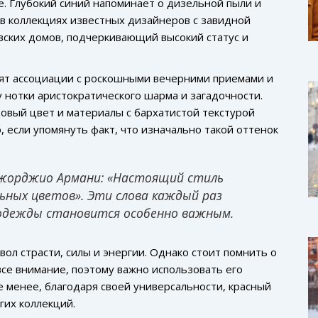
е. Глубокий синий напоминает о дизельной пыли и
 в коллекциях известных дизайнеров с завидной
евских домов, подчеркивающий высокий статус и
дят ассоциации с роскошными вечерними приемами и
у нотки аристократического шарма и загадочности.
вый цвет и материалы с бархатистой текстурой
 если упомянуть факт, что изначально такой оттенок
Джорджио Армани: «Настоящий стиль
ьных цветов». Эти слова каждый раз
 одежды становится особенно важным.
вол страсти, силы и энергии. Однако стоит помнить о
все внимание, поэтому важно использовать его
е менее, благодаря своей универсальности, красный
гих коллекций.