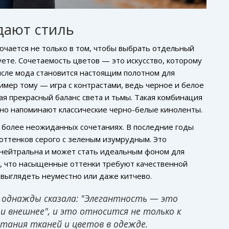
дают стиль
ючается не только в том, чтобы выбрать отдельный
руете. Сочетаемость цветов — это искусство, которому
мысле мода становится настоящим полотном для
мер тому — игра с контрастами, ведь черное и белое
ая прекрасный баланс света и тьмы. Такая комбинация
нно напоминают классические черно-белые киноленты.
о более неожиданных сочетаниях. В последние годы
оттенков серого с зеленым изумрудным. Это
 нейтральна и может стать идеальным фоном для
ь, что насыщенные оттенки требуют качественной
т выглядеть неуместно или даже китчево.
 однажды сказала: "Элегантность — это
 и внешнее", и это относится не только к
етания тканей и цветов в одежде.