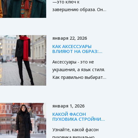
—это ключ к
завершению образа. Они
не только подчёркивают
стиль, но и делают его
уникальным. Однако
января 22, 2026
среди множества
КАК АКСЕССУАРЫ
вариантов выбрать
ВЛИЯЮТ НА ОБРАЗ:
лучший может быть
ПРОСТЫЕ ПРАВИЛА,
КОТОРЫЕ МЕНЯЮТ ВСЁ
Аксессуары - это не
сложно. Узнайте, как
украшения, а язык стиля.
правильно подбирать
Как правильно выбирать
аксессуары, чтобы они
и сочетать их с одеждой,
подходили к вашему
чтобы образ стал
стилю и подчеркивали
выразительным, а не
индивидуальность.
января 1, 2026
перегруженным. Простые
КАКОЙ ФАСОН
правила для
ПУХОВИКА СТРОЙНИТ:
повседневной жизни.
ЛУЧШИЕ КРОЙ И
СИЛУЭТ ДЛЯ
Узнайте, какой фасон
ВИЗУАЛЬНОГО
пуховика визуально