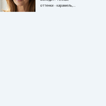
оттенки - карамель,
медовый каштан,
золотистый беж -
подсвечивают лицо и
скрывают признаки
усталости. Избегайте
черного и холодного
блонда - они старят.
Главное - гармония с
кожей.