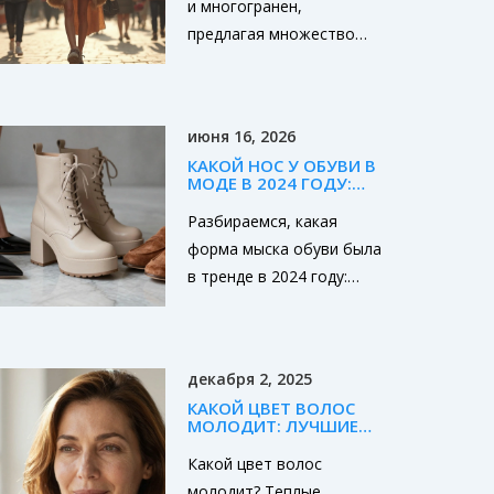
и многогранен,
трендом 2025 года.
предлагая множество
стилей для разных
вкусов и настроений. От
классического до
июня 16, 2026
уличного, каждый стиль
КАКОЙ НОС У ОБУВИ В
имеет свои особенности
МОДЕ В 2024 ГОДУ:
и привлекательность.
ТРЕНДЫ И СОВЕТЫ ПО
СТИЛЮ
Разбираемся, какая
Как разобраться во всех
форма мыска обуви была
деталях и выбрать то,
в тренде в 2024 году:
что подходит именно
острый, квадратный или
вам? Рассмотрим самые
круглый. Советы по
популярные из них и
выбору под тип фигуры и
дадим несколько
декабря 2, 2025
стиль.
советов по созданию
КАКОЙ ЦВЕТ ВОЛОС
собственного образа.
МОЛОДИТ: ЛУЧШИЕ
ОТТЕНКИ ДЛЯ ЛИЦА И
ВОЗРАСТА
Какой цвет волос
молодит? Теплые