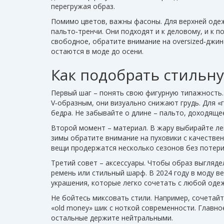
перегружая образ.
Помимо цветов, важны фасоны. Для верхней одеж
пальто‑тренчи. Они подходят и к деловому, и к 
свободное, обратите внимание на oversized‑джи
остаются в моде до осени.
Как подобрать стильну
Первый шаг – понять свою фигурную типажность. 
V‑образным, они визуально снижают грудь. Для 
бедра. Не забывайте о длине – пальто, доходящее
Второй момент – материал. В жару выбирайте лен
зимы обратите внимание на пуховики с качеств
вещи продержатся несколько сезонов без потери
Третий совет – аксессуары. Чтобы образ выгляде
ремень или стильный шарф. В 2024 году в моду 
украшения, которые легко сочетать с любой оде
Не бойтесь миксовать стили. Например, сочетай
«old money» шик с ноткой современности. Главное
остальные держите нейтральными.