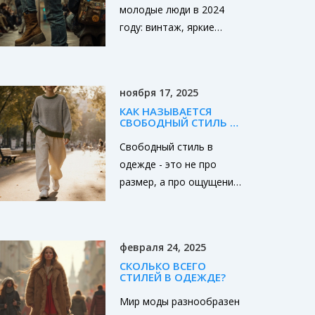
НОСЯТ
молодые люди в 2024
году: винтаж, яркие
цвета, вторичная мода и
гендерная
нейтральность. Без
ноября 17, 2025
брендов, без правил -
КАК НАЗЫВАЕТСЯ
только личность.
СВОБОДНЫЙ СТИЛЬ В
ОДЕЖДЕ И ЧЕМ ОН
ОТЛИЧАЕТСЯ ОТ
Свободный стиль в
ДРУГИХ НАПРАВЛЕНИЙ
одежде - это не про
размер, а про ощущение.
Он сочетает комфорт,
минимализм и
натуральные материалы.
февраля 24, 2025
Узнайте, как его
СКОЛЬКО ВСЕГО
отличить от уличной
СТИЛЕЙ В ОДЕЖДЕ?
моды и бохо, и почему
Мир моды разнообразен
он стал главным