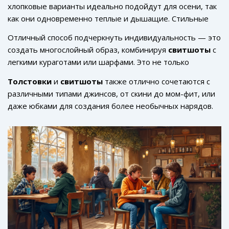
хлопковые варианты идеально подойдут для осени, так
как они одновременно теплые и дышащие. Стильные
детали, такие как контрастные швы или необычные
Отличный способ подчеркнуть индивидуальность — это
ткани, будут выделяться среди других. Не стоит
создать многослойный образ, комбинируя
свитшоты
с
забывать о капюшонах и карманах, которые добавляют
легкими кураготами или шарфами. Это не только
удобства в повседневную носку.
красиво, но и практично в переменчивую осеннюю
Толстовки
и
свитшоты
также отлично сочетаются с
погоду.
различными типами джинсов, от скини до мом-фит, или
даже юбками для создания более необычных нарядов.
Ваша основная задача — это не бояться экспериментов
и пробовать разные сочетания, чтобы создать свой
собственный неповторимый стиль.