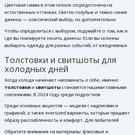
заклепки. Они добавят вашему образу
Цветовая гамма в этом сезоне сосредоточена на
индивидуальности и помогут выделиться среди
естественных оттенках. Светло-голубые и темно-синие
сверстников.
джинсы — классический выбор, но дополнительно
наибольшей популярностью будут пользоваться
Чтобы определиться с выбором, подумайте о том, как и
джинсы в бежевых и оливковых тонах. Уместно
где вы планируете носить джинсы. Если вы склонны
отметить, что такие цвета легко сочетаются с яркими
выбирать одежду для разных событий, от ежедневных
акцентами и
аксессуарами
.
прогулок до встреч с друзьями, студенческого совета
Толстовки и свитшоты для
или даже концертов, выбирайте разные пары.
холодных дней
Практичность на первом месте, но не забывайте о
личном стиле, ведь выражение себя через
моду 2024
Когда холода начинают напоминать о себе, именно
— это всегда актуально и круто!
толстовки
и
свитшоты
становятся нашими главными
союзниками. В 2024 году среди подростков
популярностью будут пользоваться модели с
Среди основных акцентов — модели с надписями и
необычным кроем и яркими принтами. Интерестно то,
графикой, а также oversized варианты, которые придают
что тренд на минимализм постепенно сменяется более
образу расслабленность и комфорт. Для любителей
смелыми и выразительными дизайнами.
классики идеально подойдут унисекс варианты в
Обратите внимание на материалы: флисовые и
нейтральных цветах или с небольшими логотипами.