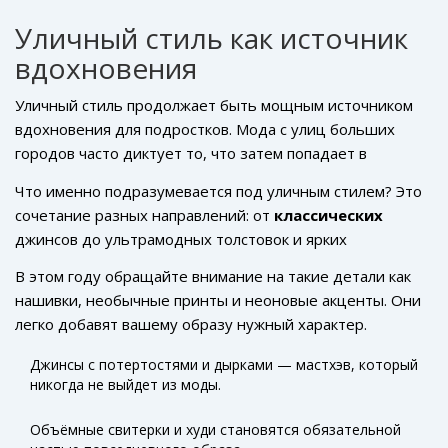
не бояться пробовать что-то новое!
Уличный стиль как источник
вдохновения
Уличный стиль продолжает быть мощным источником
вдохновения для подростков. Мода с улиц больших
городов часто диктует то, что затем попадает в
гардеробы всех, кто стремится быть в тренде. Этот
Что именно подразумевается под уличным стилем? Это
стиль сочетает в себе комфорт и индивидуальность, и в
сочетание разных направлений: от
классических
2024 году он остается таким же актуальным.
джинсов до ультрамодных толстовок и ярких
графических футболок. Всё это можно комбинировать
В этом году обращайте внимание на такие детали как
как угодно, создавая уникальные образы. Как насчет
нашивки, необычные принты и неоновые акценты. Они
того, чтобы ваш стиль был не только удобным, но и
легко добавят вашему образу нужный характер.
выделялся на фоне других?
Особенно популярны будут крупные спортивные
Джинсы с потертостями и дырками — мастхэв, который
кроссовки и разноцветные бейсболки, способные
никогда не выйдет из моды.
моментально оживить любой наряд.
Объёмные свитерки и худи становятся обязательной