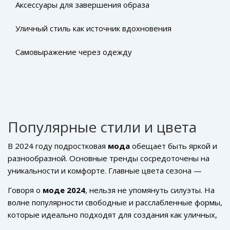
Аксессуары для завершения образа
Уличный стиль как источник вдохновения
Самовыражение через одежду
Популярные стили и цвета
В 2024 году подростковая
мода
обещает быть яркой и
разнообразной. Основные тренды сосредоточены на
уникальности и комфорте. Главные цвета сезона —
глубокий зеленый, насыщенный бордовый и
Говоря о
моде 2024
, нельзя не упомянуть силуэты. На
классический черный, который легко сочетается с
волне популярности свободные и расслабленные формы,
другими оттенками и всегда выглядит стильно.
которые идеально подходят для создания как уличных,
так и casual образов. Этот стиль не просто тренд, но и