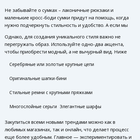
Не забывайте о сумках – лаконичные рюкзаки и
маленькие кросс-боди сумки придут на помощь, когда
нужно подчеркнуть стильность и удобство. А если мы
говорим об ушах, то сережки-обручи и многослойные
Однако, для создания уникального стиля важно не
серьги точно не оставят вас незамеченными.
перегружать образ. Используйте одно-два акцента,
чтобы приобрести модный, а не вычурный вид. Ниже
приведен список аксессуаров, которые стоит добавить в
Серебряные или золотые крупные цепи
гардероб:
Оригинальные шапки-бини
Стильные ремни с крупными пряжками
Многослойные серьги
Элегантные шарфы
Закупиться всеми новыми трендами можно как в
любимых магазинах, так и онлайн, что делает процесс
еще более удобным. Главное — экспериментировать и