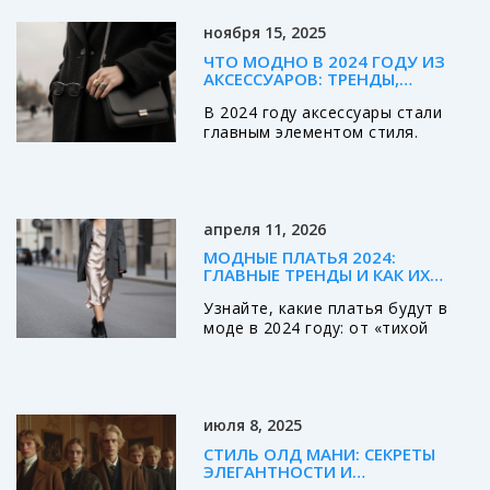
ноября 15, 2025
ЧТО МОДНО В 2024 ГОДУ ИЗ
АКСЕССУАРОВ: ТРЕНДЫ,
КОТОРЫЕ РЕАЛЬНО НОСЯТ
В 2024 году аксессуары стали
главным элементом стиля.
Толстые кольца, жёсткие сумки,
матовые очки и грубые шарфы -
вот что реально носят. Узнайте,
какие тренды работают, а какие
апреля 11, 2026
уже устарели.
МОДНЫЕ ПЛАТЬЯ 2024:
ГЛАВНЫЕ ТРЕНДЫ И КАК ИХ
НОСИТЬ
Узнайте, какие платья будут в
моде в 2024 году: от «тихой
роскоши» и трикотажа до
кожаных моделей. Полный гид по
трендам, цветам и сочетаниям
для стильного образа.
июля 8, 2025
СТИЛЬ ОЛД МАНИ: СЕКРЕТЫ
ЭЛЕГАНТНОСТИ И
АРИСТОКРАТИЧНОГО