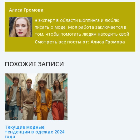
Алиса Громова
Я эксперт в области шоппинга и люблю
писать о моде. Моя работа заключается в
том, чтобы помогать людям находить свой
стиль и ориентироваться в последних
Смотреть все посты от:
Алиса Громова
трендах. Я пишу статьи и веду блог, где
делюсь советами по созданию
неповторимого гардероба. Мода для меня –
ПОХОЖИЕ ЗАПИСИ
это искусство, и я стремлюсь вдохновлять
других на самовыражение через одежду.
Текущие модные
тенденции в одежде 2024
года