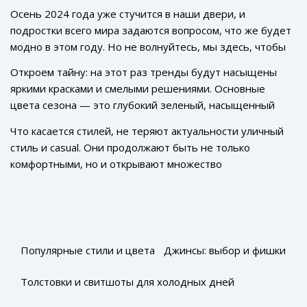
Осень 2024 года уже стучится в наши двери, и
подростки всего мира задаются вопросом, что же будет
модно в этом году. Но не волнуйтесь, мы здесь, чтобы
помочь вам разобраться в этом вопросе. Начнем с
Откроем тайну: на этот раз тренды будут насыщены
основных стилей и цветов, которые будут популярны в
яркими красками и смелыми решениями. Основные
подростковой моде.
цвета сезона — это глубокий зеленый, насыщенный
бордовый и, конечно, классический черный, который
Что касается стилей, не теряют актуальности уличный
никогда не выходит из моды. Сочетание этих цветов
стиль и casual. Они продолжают быть не только
позволит создать уникальный образ, которым каждый
комфортными, но и открывают множество
подросток сможет похвастаться.
возможностей для самовыражения. В 2024 году
особенное внимание стоит уделить деталям и
интересным аксесуарам, которые смогут вывести ваш
образ на новый уровень. А теперь перейдем к
конкретным вещам, которые стоит иметь в своем
Популярные стили и цвета
Джинсы: выбор и фишки
гардеробе для нового сезона.
Толстовки и свитшоты для холодных дней