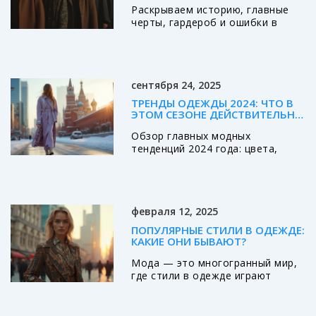
Раскрываем историю, главные
ГАРДЕРОБА
черты, гардероб и ошибки в
стиле Олд мани. Узнайте, почему
этот тренд популярен в 2025
году и как воплотить его в
жизнь.
сентября 24, 2025
ТРЕНДЫ ОДЕЖДЫ 2024: ЧТО В
ЭТОМ СЕЗОНЕ ДЕЙСТВИТЕЛЬНО
МОДНО
Обзор главных модных
тенденций 2024 года: цвета,
фасоны, ткани, принты и
аксессуары. Как собрать
гардероб, не ошибиться и
выглядеть актуально.
февраля 12, 2025
ПОПУЛЯРНЫЕ СТИЛИ В ОДЕЖДЕ:
КАКИЕ ОНИ БЫВАЮТ?
Мода — это многогранный мир,
где стили в одежде играют
основную роль. В статье мы
рассмотрим, какие виды
стилевых направлений