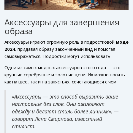
Аксессуары для завершения
образа
Аксессуары играют огромную роль в подростковой
моде
2024
, придавая образу законченный вид и помогая
самовыражаться. Подростки могут использовать
аксессуары для добавления яркости или утонченности в
Одни из самых модных аксессуаров этого года — это
свои повседневные и вечерние наряды. В этом году на
крупные серебряные и золотые цепи. Их можно носить
пике популярности находятся шапки-бини, элегантные
как на шее, так и на запястьях, сочетающиеся с чем
шарфы и акцентные ремни.
угодно от толстовок до классических рубашек.
«Аксессуары — это способ выразить ваше
настроение без слов. Они оживляют
одежду и делают стиль более личным», —
говорит Лена Смирнова, известный
стилист.