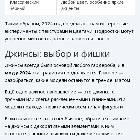
Классический
Любой цвет, особенно яркие
черный
акценты
Таким образом, 2024 год предлагает нам интересные
эксперименты с текстурами и цветами. Подростки могут
уверенно миксовать разные элементы своего
гардероба, создавая неповторимые образы.
Джинсы: выбор и фишки
Джинсы всегда были основой любого гардероба, и в
моду 2024
эта традиция продолжается. Главное —
разобраться, какие модели останутся в тренде. В этом
году особой популярностью будут пользоваться джинсы
Eщё одно важное направление — это джинсы с
с высокой посадкой. Они удобны, отлично подчеркивают
прямыми или слегка расклешёнными штанинами. Эти
фигуру и универсальны в сочетании с различными
модели подходят практически всем типам фигуры и
элементами одежды.
смотрятся стильно как с кроссовками, так и с ботинками.
Если вы ищете что-то необычное, обратите внимание
Их также можно комбинировать
с одеждой для
на джинсы с декоративными элементами. К ним
подростков
в стиле casual или более формальной.
относятся нашивки, вышивка и даже металлические