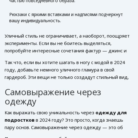
частью повседневного образа.
Рюкзаки с яркими вставками и надписями подчеркнут
вашу индивидуальность.
Уличный стиль не ограничивает, а наоборот, поощряет
эксперименты. Если вы не боитесь выделяться,
попробуйте интересные сочетания фактур — джинс и
велюр, кожа и хлопок. Всё это помогает подчеркнуть
Так что, если вы хотите шагать в ногу с модой в 2024
свою
уникальность
.
году, добавьте немного уличного гламура в свой
гардероб. Эти вещи не только создадут стильный вид,
но и позволят чувствовать себя уверенно в любой
Самовыражение через
ситуации.
одежду
Как выражать свою уникальность через
одежду для
подростков
в 2024 году? Это просто, когда знаешь
пару основ. Самовыражение через одежду — это об
умении показать свой внутренний мир внешними