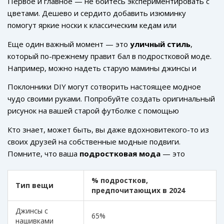
Первое и главное — не бойтесь экспериментировать с
атрибутами. Плюс, это отличная возможность привлечь
цветами. Дешево и сердито добавить изюминку
внимание, как в школе, так и за ее пределами.
помогут яркие носки к классическим кедам или
необычная шапка, когда станет холодно. Со смелыми
Еще один важный момент — это
уличный стиль
,
аксессуарами ваш образ будет всегда на высоте.
который по-прежнему правит бал в подростковой моде.
Например, можно надеть старую мамины джинсы и
украсить их цветными нашивками, либо попробовать
Поклонники DIY могут сотворить настоящее модное
связать их с толстовкой необычного фасона. Тут главное
чудо своими руками. Попробуйте создать оригинальный
— дать себе волю и не бояться показаться нелепым,
рисунок на вашей старой футболке с помощью
ведь сегодня это как раз таки в тренде!
текстильных красок. Или, может, у вас завалялся старый
Кто знает, может быть, вы даже вдохновитекого-то из
рюкзак? Его легко преобразить при помощи всяких
своих друзей на собственные модные подвиги.
значков и нашивок, придающих ему свежий вид.
Помните, что ваша
подростковая мода
— это
инструмент для выражения вашего уникального «я».
Хотите еще один хитрый ход? Создайте свой маленький
% подростков,
Тип вещи
гардероб капсулу, чтобы упростить процесс одевания.
предпочитающих в 2024
Несколько базовых вещей отлично сочетаются друг с
Джинсы с
другом и обеспечат бесчисленные оригинальные
65%
нашивками