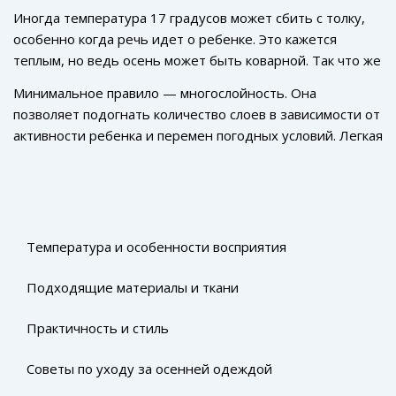
Иногда температура 17 градусов может сбить с толку,
особенно когда речь идет о ребенке. Это кажется
теплым, но ведь осень может быть коварной. Так что же
надеть малышу? Главное — соблюсти баланс. Слишком
Минимальное правило — многослойность. Она
много одежды приведет к тому, что он вспотеет, а
позволяет подогнать количество слоев в зависимости от
слишком мало — начнет замерзать.
активности ребенка и перемен погодных условий. Легкая
футболка с длинным рукавом, поверх нее толстовка или
пуловер, а сверху ветрозащитная куртка или легкий
дождевик могут стать идеальным вариантом.
Температура и особенности восприятия
Подходящие материалы и ткани
Практичность и стиль
Советы по уходу за осенней одеждой