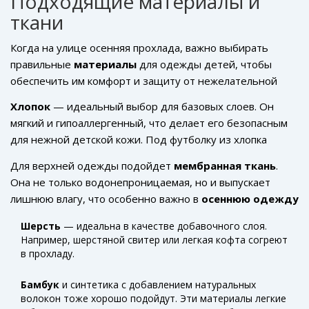
Подходящие материалы и
Если дует ветер — добавьте к комплекту одежды
ткани
ветровку. Если день солнечный, можно обойтись более
легким верхним слоем.
Когда на улице осенняя прохлада, важно выбирать
правильные
материалы
для одежды детей, чтобы
обеспечить им комфорт и защиту от нежелательной
простуды. Одним из главных принципов является
Хлопок
— идеальный выбор для базовых слоев. Он
использование натуральных тканей, так как они хорошо
мягкий и гипоаллергенный, что делает его безопасным
дышат и помогают поддерживать температуру тела.
для нежной детской кожи. Под футболку из хлопка
можно надеть куртку из флиса. Флис легкий, но при этом
Для верхней одежды подойдет
мембранная ткань
.
прекрасно сохраняет тепло, даже если ребенок потеет
Она не только водонепроницаемая, но и выпускает
во время активных игр.
лишнюю влагу, что особенно важно в
осеннюю одежду
для детей, когда погода такая переменчивая. Дождевые
Шерсть
— идеальна в качестве добавочного слоя.
куртки и полукомбинезоны из такой ткани помогут
Например, шерстяной свитер или легкая кофта согреют
ребенку оставаться сухим и активным.
в прохладу.
Бамбук
и синтетика с добавлением натуральных
волокон тоже хорошо подойдут. Эти материалы легкие