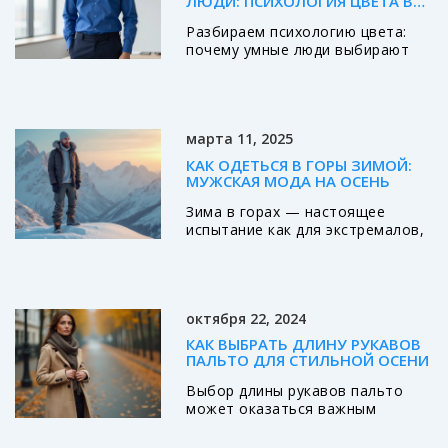
ЛЮДИ: ПСИХОЛОГИЯ ЦВЕТА В
МОДЕ И ОБРАЗЕ
Разбираем психологию цвета:
почему умные люди выбирают
синий, черный или серый.
Узнайте, как оттенок одежды
влияет на восприятие вашего
интеллекта и авторитета в 2026
марта 11, 2025
году.
КАК ОДЕТЬСЯ В ГОРЫ ЗИМОЙ:
МУЖСКАЯ МОДА НА ОСЕНЬ
Зима в горах — настоящее
испытание как для экстремалов,
так и для любителей спокойных
прогулок. Для мужчин важно не
только сохранить тепло, но и
выглядеть стильно в таких
октября 22, 2024
условиях. Обсудим необходимые
слои одежды, материалы,
КАК ВЫБРАТЬ ДЛИНУ РУКАВОВ
которые помогут оставаться
ПАЛЬТО ДЛЯ СТИЛЬНОЙ ОСЕНИ
сухими и комфортными, и другие
Выбор длины рукавов пальто
практические советы. Секреты
может оказаться важным
выбора правильной обуви
аспектом создания стильного и
завершат наше руководство по
практичного осеннего
подготовке к зимним горам.