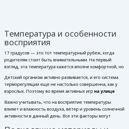
Температура и особенности
восприятия
17 градусов — это тот температурный рубеж, когда
родителям стоит быть внимательными. На первый
взгляд, эта температура кажется вполне комфортной, но
дети
могут чувствовать ее по-разному. Некоторые
Детский организм активно развивается, и его система
могут вполне удобно чувствовать себя в легкой одежде,
терморегуляции еще не настолько совершенна, как у
в то время как другим будет немного прохладно.
взрослых. Поэтому во время активных игр
на улице
дети быстрее разогреваются и могут не замечать, что
Важно учитывать, что на восприятие температуры
им стало жарко. Однако, когда они остановятся
влияет и влажность воздуха, ветер и уровень солнечной
отдохнуть, быстро могут почувствовать холод.
активности в данный день. Все эти факторы могут
изменять субъективное ощущение тепла или холода.