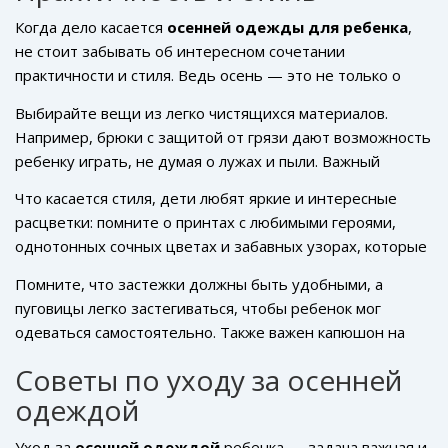
Когда дело касается
осенней одежды для ребенка
,
не стоит забывать об интересном сочетании
практичности и стиля. Ведь осень — это не только о
температуре, но и о пасмурных днях, дождях и иногда
Выбирайте вещи из легко чистящихся материалов.
даже грязи. Поэтому одежда должна справляться с
Например, брюки с защитой от грязи дают возможность
этими вызовами.
ребенку играть, не думая о лужах и пыли. Важный
момент — водоотталкивающая обувь, которая не
Что касается стиля, дети любят яркие и интересные
боится луж. В дождливые дни резиновые сапоги с
расцветки: помните о принтах с любимыми героями,
плотными носками — идеальный вариант.
однотонных сочных цветах и забавных узорах, которые
добавят настроения.
Температура 17 градусов
даёт
Помните, что застежки должны быть удобными, а
возможность носить кардиганы, которые легко
пуговицы легко застегиваться, чтобы ребенок мог
расстегиваются. Это удобно и модно!
одеваться самостоятельно. Также важен капюшон на
куртке — ветрозащитный и достаточно глубокий, чтобы
Советы по уходу за осенней
можно было спрятаться от внезапного дождя.
одеждой
Уход за
осенней одеждой
ребенка — задача важная и