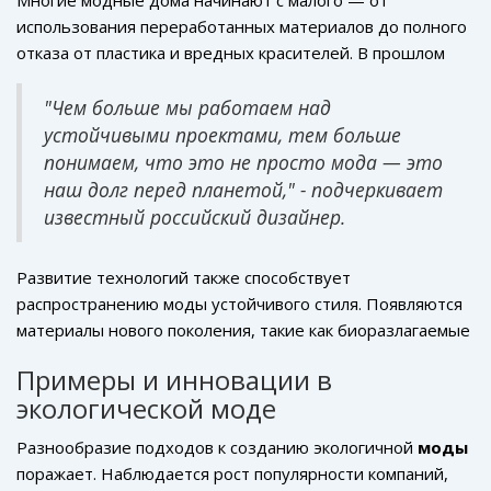
Многие модные дома начинают с малого — от
импульс и поводов для вдохновения.
продиктованная состоянием окружающей среды.
мультикультурном обществе.
использования переработанных материалов до полного
Ведущие мировые эксперты обращают внимание на
отказа от пластика и вредных красителей. В прошлом
необходимость перемен и задумываются о своем
году было отмечено, что более 60% новообразований
вкладе для борьбы с загрязнением.
брендов касаются именно устойчивых технологий. Это
"Чем больше мы работаем над
может быть производство одежды из органического
устойчивыми проектами, тем больше
хлопка или создание аксессуаров из переработанных
понимаем, что это не просто мода — это
материалов.
Россия
также не отстает в этом вопросе, и
наш долг перед планетой," - подчеркивает
такие российские дизайнеры как Алена Ахмадуллина
известный российский дизайнер.
предлагают коллекции, основанные именно на
принципах экологичности.
Развитие технологий также способствует
распространению моды устойчивого стиля. Появляются
материалы нового поколения, такие как биоразлагаемые
ткани или ткани из грибного мицелия. Эти инновации
Примеры и инновации в
позволяют значительно снизить углеродный след
экологической моде
производства, что благотворно сказывается на экологии.
Многие исследовательские центры активно работают
Разнообразие подходов к созданию экологичной
моды
над разработкой таких материалов, стремясь вывести
поражает. Наблюдается рост популярности компаний,
моду на новый уровень. Для многих брендов вопросы