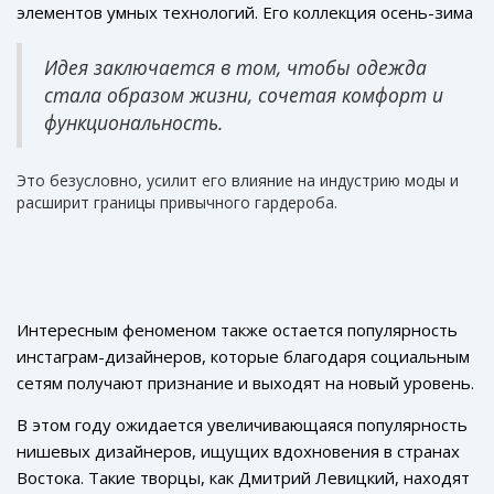
отличается необычайной игрой контрастов, где льняные
элементов умных технологий. Его коллекция осень-зима
из переработанных пластиковых бутылок и
ткани соседствуют с нейлоном, создавая гармонию из
2024 включает в себя куртки с встроенными
органического хлопка, что подчеркивает значимость
разнородных элементов.
нагревателями и двойным управлением через
Идея заключается в том, чтобы одежда
устойчивого подхода в моде. Кроме того, благодаря
мобильное приложение. Максим поясняет:
стала образом жизни, сочетая комфорт и
интеграции новых технологий, ее наряды способны
функциональность.
изменять цвет в зависимости от окружающего
освещения.
Это безусловно, усилит его влияние на индустрию моды и
расширит границы привычного гардероба.
Интересным феноменом также остается популярность
инстаграм-дизайнеров, которые благодаря социальным
сетям получают признание и выходят на новый уровень.
Многие из них находят уникальный стиль через
В этом году ожидается увеличивающаяся популярность
нестандартные источники вдохновения, что находит
нишевых дизайнеров, ищущих вдохновения в странах
отражение в их работах. Например, Анна Корова
Востока. Такие творцы, как Дмитрий Левицкий, находят
активно использует искусственный интеллект для