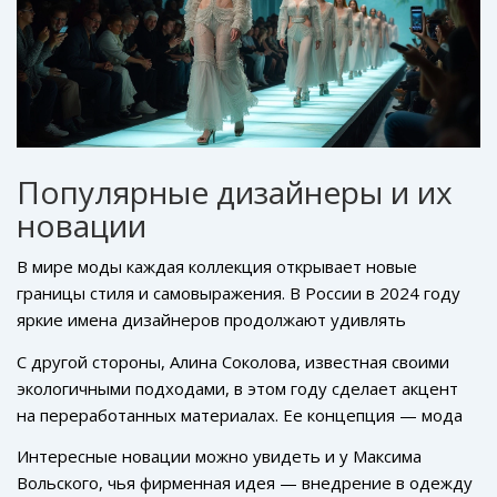
свои образы самым разнообразным эстетическим
опытом, находя в этом и способ выражения собственной
идентичности.
Популярные дизайнеры и их
новации
В мире моды каждая коллекция открывает новые
границы стиля и самовыражения. В России в 2024 году
яркие имена дизайнеров продолжают удивлять
смелыми решениями. Они находят вдохновение как в
С другой стороны, Алина Соколова, известная своими
традиционных мотивах, так и в инновационных
экологичными подходами, в этом году сделает акцент
технологиях. Например, дизайнер Иван Петров,
на переработанных материалах. Ее концепция — мода
который стремится объединять в своих работах
без границ и без вреда для окружающей среды —
элементы русских народных промыслов и современных
Интересные новации можно увидеть и у Максима
продолжает завоевывать сердца любителей моды.
модных тенденций. Его весенне-летняя коллекция
Вольского, чья фирменная идея — внедрение в одежду
Алина использует в своих коллекциях ткань, созданную