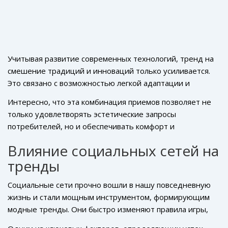
Учитывая развитие современных технологий, тренд на
смешение традиций и инноваций только усиливается.
Это связано с возможностью легкой адаптации и
персонализации вещей под конкретные запросы
Интересно, что эта комбинация приемов позволяет не
покупателей. Дизайнеру больше не нужно выбирать
только удовлетворять эстетические запросы
между привычным и новым – они могут идти рука об
потребителей, но и обеспечивать комфорт и
руку, создавая уникальные цветовые решения и
функциональность изделий. Ведь, от замыслов и идей
палитры, улучшенные за счет современных пигментов и
Влияние социальных сетей на
традиционных народов переходит не только видимая
красителей. Например, в коллекциях известных
тренды
часть культурного наследия, но и практическая польза:
российских модельеров используются натуральные
теплосберегающие свойства тканей, удобство и долгий
красители в сочетании с искусственно созданными
Социальные сети прочно вошли в нашу повседневную
срок службы. Таким образом, смешение традиций и
светящимися элементами.
жизнь и стали мощным инструментом, формирующим
инноваций открывает новые возможности и
модные тренды. Они быстро изменяют правила игры,
перспективы для тех, кто стремится к созданию моды,
превращая тренды из временных увлечений в
служащей на благо людей и планеты.