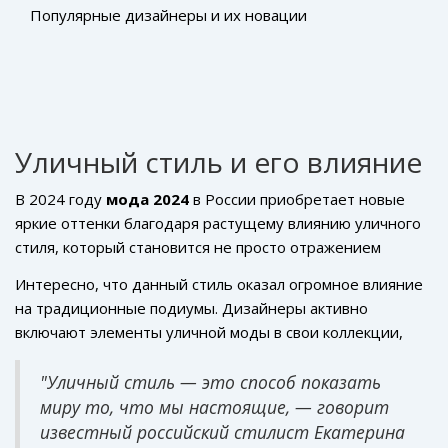
Популярные дизайнеры и их новации
Уличный стиль и его влияние
В 2024 году
мода 2024
в России приобретает новые
яркие оттенки благодаря растущему влиянию уличного
стиля, который становится не просто отражением
личного вкуса, но и способом самовыражения. Этот стиль
Интересно, что данный стиль оказал огромное влияние
берет начало из западной поп-культуры и быстро
на традиционные подиумы. Дизайнеры активно
адаптируется к местным реалиям, переплетаясь с
включают элементы уличной моды в свои коллекции,
элементами российской истории и культуры. Молодежь
придавая им новое звучание. Крупные города, такие как
все активнее применяет его как инструмент, чтобы
Москва и Санкт-Петербург, становятся центрами
"Уличный стиль — это способ показать
показывать свое отношение к миру. Уличная одежда
влияния, где уличная мода обретает свое признание.
миру то, что мы настоящие, — говорит
становится не просто выбором на каждый день, но и
Разнообразие уличных ярмарок и фестивалей только
известный российский стилист Екатерина
способом подчеркнуть индивидуальность и выразить