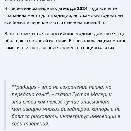
В современном мире моды
мода 2024
года все еще
сохранила место для традиций, но с каждым годом они
все больше переплетаются с инновациями. Этот
необычный микс проявляется в коллекциях, где
Важно отметить, что российские модные дома все чаще
дизайнеры вдохновляются наследием, но стараются
обращаются к своей истории. В новых коллекциях можно
внедрить новые технологии и материалы. Возьмем, к
заметить использование элементов национальных
примеру, бренд, который создаёт обувь, сочетающую
костюмов, что придает изделиям уникальность и
традиционные методы пошива и новые экологичные
прочную связь с прошлым. Однако этому новому
материалы. Это не только поддерживает
прочтению традиций сопутствуют инновации в области
ремесленничество, но и делает продукцию более
производства – устанавливаются наивысшие стандарты
устойчивой к изменениям климата.
качества, которые соответствуют современным
"Традиция – это не сохранение пепла, но
запросам рынка. Например, использование технологий
передача огня", – сказал Густав Малер, и
3D-печати позволяет воссоздавать паттерны, ранее
эти слова как нельзя лучше описывают
невозможные для реализации.
мотивацию многих дизайнеров, которые не
боятся рисковать, интегрируя инновации в
свои творения.