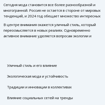
Сегодня мода становится все более разнообразной и
многогранной. Россия не остается в стороне от мировых
тенденций, и 2024 год обещает множество интересных
нововведений. Возвращение к корням переплетается с
В центре внимания окажется уличный стиль, который
влиянием технологий, создавая уникальный стиль для
переосмысляется в новых реалиях. Одновременно
каждого.
активное внимание уделяется вопросам экологии и
устойчивости, что становится неотъемлемой частью
современных коллекций. Помимо этого, возросшее
влияние социальных сетей и новые волны вдохновения
от дизайнеров открывают двери для необычных
сочетаний и смелых решений. Эти тенденции
Уличный стиль и его влияние
отображают всё разнообразие и динамичность модного
мира, которым и предстоит заинтриговать и вдохновить
Экологическая мода и устойчивость
вас в этом году.
Традиции и инновации в коллективах
Влияние социальных сетей на тренды