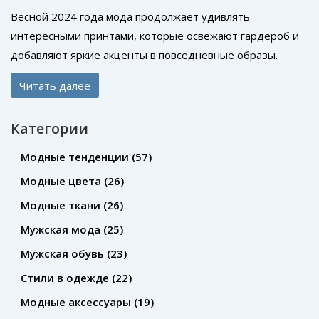
Весной 2024 года мода продолжает удивлять
интересными принтами, которые освежают гардероб и
добавляют яркие акценты в повседневные образы.
Среди ключевых трендов — цветочные мотивы,
Читать далее
абстракция, полоска и анималистика, каждый из которых
придаёт одежде уникальность и стиль. В статье
Категории
обсудим, как правильно сочетать эти принты, чтобы
оставаться в тренде, и какие вещи стоит добавить в
Модные тенденции
(57)
свой весенний гардероб. Не упустите возможность быть
Модные цвета
(26)
в авангарде моды этой весной, выбрав наиболее
Модные ткани
(26)
подходящие вам тренды.
Мужская мода
(25)
Мужская обувь
(23)
Стили в одежде
(22)
Модные аксессуары
(19)