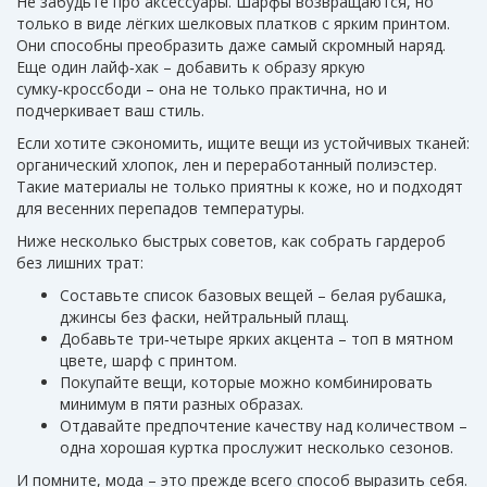
Не забудьте про аксессуары. Шарфы возвращаются, но
только в виде лёгких шелковых платков с ярким принтом.
Они способны преобразить даже самый скромный наряд.
Еще один лайф‑хак – добавить к образу яркую
сумку‑кроссбоди – она не только практична, но и
подчеркивает ваш стиль.
Если хотите сэкономить, ищите вещи из устойчивых тканей:
органический хлопок, лен и переработанный полиэстер.
Такие материалы не только приятны к коже, но и подходят
для весенних перепадов температуры.
Ниже несколько быстрых советов, как собрать гардероб
без лишних трат:
Составьте список базовых вещей – белая рубашка,
джинсы без фаски, нейтральный плащ.
Добавьте три‑четыре ярких акцента – топ в мятном
цвете, шарф с принтом.
Покупайте вещи, которые можно комбинировать
минимум в пяти разных образах.
Отдавайте предпочтение качеству над количеством –
одна хорошая куртка прослужит несколько сезонов.
И помните, мода – это прежде всего способ выразить себя.