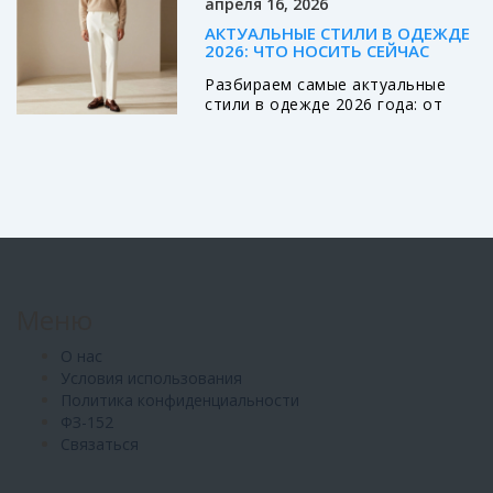
апреля 16, 2026
АКТУАЛЬНЫЕ СТИЛИ В ОДЕЖДЕ
2026: ЧТО НОСИТЬ СЕЙЧАС
Разбираем самые актуальные
стили в одежде 2026 года: от
тихой роскоши и стритстайла до
эстетики Coquette. Узнайте, как
собрать современный гардероб
и найти свой уникальный образ.
Меню
О нас
Условия использования
Политика конфиденциальности
ФЗ-152
Связаться