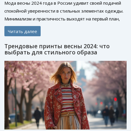
Мода весны 2024 года в России удивит своей подачей
спокойной уверенности в стильных элементах одежды.
Минимализм и практичность выходят на первый план,
сопровождаемые новыми цветами и кроем.
Читать далее
Обновленный стиль позволяет проявить
индивидуальность, оставаясь в тренде. Узнайте об эко-
Трендовые принты весны 2024: что
материалах и сочетаниях, которые преподносят этот
выбрать для стильного образа
сезон.