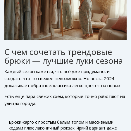
С чем сочетать трендовые
брюки — лучшие луки сезона
Каждый сезон кажется, что всё уже придумано, и
создать что-то свежее невозможно. Но весна 2024
доказывает обратное: классика легко цветет на новых
комбинациях. Самый модный приём — миксовать
Есть ещё пара свежих схем, которые точно работают на
ультраформальные брюки с тем, что раньше
улицах города:
представляли только на спорте или в расслабленном
повседневном стиле. Брюки-палаццо или строгие
прямые смело надевают с кроп-топами, трикотажными
Брюки-карго с простым белым топом и массивными
водолазками, короткими бомберами или даже
кедами плюс лаконичный рюкзак. Яркий вариант даже