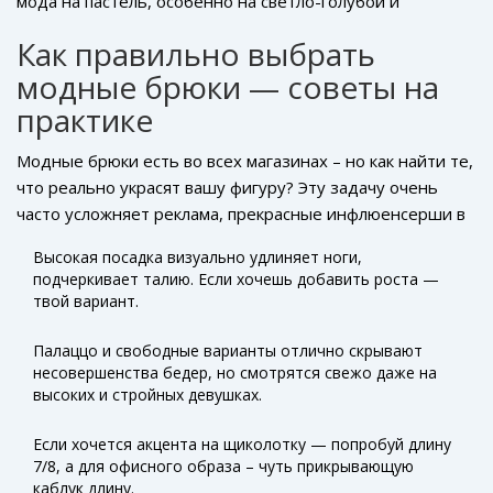
мода на пастель, особенно на светло-голубой и
смело ставьте на вещи, которые легко дышат и не
объёмными сандалиями или массивными кедами.
сиреневый, подкралась неожиданно. Весной 2024 стоит
мнутся. Этот секрет почему-то принято скрывать, хотя
Как правильно выбрать
примерить даже яркие цвета: фуксия, лайм, мандарин.
по опыту: разница в комфорте колоссальная.
модные брюки — советы на
Одноточечно такие брюки поднимают настроение в
дождливый день и моментально делают обычный
практике
аутфит акцентным.
Модные брюки есть во всех магазинах – но как найти те,
что реально украсят вашу фигуру? Эту задачу очень
часто усложняет реклама, прекрасные инфлюенсерши в
Instagram и излишнее давление на стандарты. На самом
Высокая посадка визуально удлиняет ноги,
деле секрет в том, чтобы подбирать фасон,
подчеркивает талию. Если хочешь добавить роста —
отталкиваясь от того, что нравится именно тебе — и
твой вариант.
учитывать некоторые хитрости.
Брюки весна 2024
—
это больше не компромисс между модой и комфортом, а
Палаццо и свободные варианты отлично скрывают
синтез обоих.
несовершенства бедер, но смотрятся свежо даже на
высоких и стройных девушках.
Если хочется акцента на щиколотку — попробуй длину
7/8, а для офисного образа – чуть прикрывающую
каблук длину.