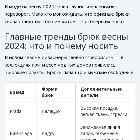
В моде на весну 2024 снова случился маленький
переворот. Мало кто мог ожидать, что офисные брюки
снова станут настоящим хитом – но теперь их носят
даже с кроссовками, худи и ультракороткими топами.
Главные тренды брюк весны
Всё перемешалось: классика сталкивается со спортом,
2024: что и почему носить
женственность уживается с дерзостью. Сейчас самое
время расставить точки: какие брюки действительно
В новом сезоне дизайнеры словно сговорились — в
будут модными в новом сезоне и к чему готовиться
коллекциях почти всех модных домов появились
прямо сейчас, пока весна только маячит на горизонте?
широкие силуэты. Брюки-палаццо и мужские свободные
костюмные модели торжественно потеснили узкие
скинни. Prada, Max Mara и Stella McCartney сделали
Форма
Дополнительные
Бренд
ставку на комфорт: чем больше воздуха вокруг ног, тем
брюк
детали
лучше. Любопытно, что помимо безразмерных брюк
Высокая посадка,
вернулись аккуратные стрелки — акцент на структуру
Prada
Палаццо
легкая ткань, стрелки
остался модным. Трендовая длина – в пол или чуть
короче, чтобы слегка открывать пятку. Ниже в таблице
Заниженная линия
удобно посмотреть, кто и как поэкспериментировал с
Balenciaga
Baggy
талии, объемные
формой:
накладные карманы