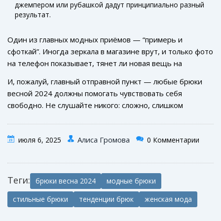
джемпером или рубашкой дадут принципиально разный
результат.
Один из главных модных приёмов — “примерь и
сфоткай”. Иногда зеркала в магазине врут, и только фото
на телефон показывает, тянет ли новая вещь на
стильную или оставляет ощущение «устаревшей».
И, пожалуй, главный отправной пункт — любые брюки
Стилист Катя Гершуни советует заранее определиться,
весной 2024 должны помогать чувствовать себя
для чего нужны новые брюки — если для офиса, лучше
свободно. Не слушайте никого: сложно, слишком
выбирать приглушённые, если для отдыха — яркие и
широкие, слишком необычные – если вам нравится,
экспериментальные. Спокойно относитесь к длине, даже
значит очень модно!
если в магазинах остаются слишком длинные или
Алиса Громова
июля 6, 2025
0 Комментарии
короткие варианты: подгонка под себя лишь подчеркнёт
индивидуальность.
Теги:
брюки весна 2024
модные брюки
стильные брюки
тенденции брюк
женская мода