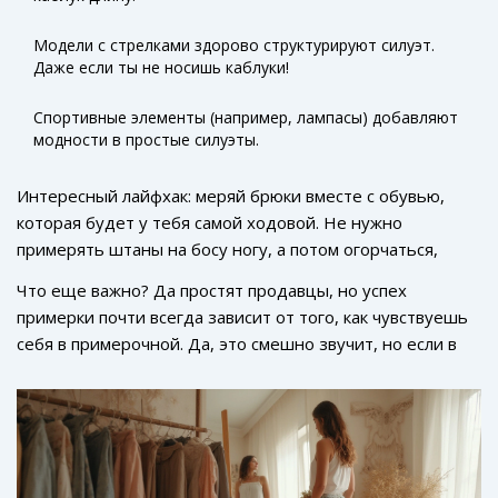
Модели с стрелками здорово структурируют силуэт.
Даже если ты не носишь каблуки!
Спортивные элементы (например, лампасы) добавляют
модности в простые силуэты.
Интересный лайфхак: меряй брюки вместе с обувью,
которая будет у тебя самой ходовой. Не нужно
примерять штаны на босу ногу, а потом огорчаться,
когда длина не совпала с реальной жизнью. Если
Что еще важно? Да простят продавцы, но успех
выбираешь широкие и легкие модели — смотри, чтобы
примерки почти всегда зависит от того, как чувствуешь
ткань не просвечивала (особенно в светлых оттенках).
себя в примерочной. Да, это смешно звучит, но если в
Фурнитура тоже важна: современный тренд –
новых штанах уже хочется пойти в театр, гулять по
абсолютный минимум лишних деталей, максимум
набережной или просто пройтись по улице — это твоя
“чистого”, лаконичного дизайна.
вещь. Если сразу есть ощущение дискомфорта —
поверь, дальше будет только хуже. Мода в 2024 году
переосмыслила: брюки больше не тюрьма для тела.