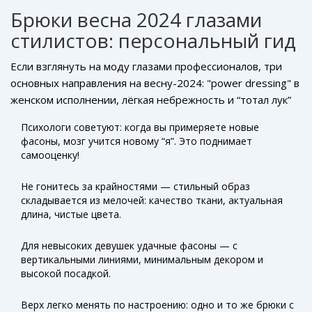
перегружая его. Маленькая деталь — и самые базовые
брюки сложно «приручить», модные весенние
Брюки весна 2024 глазами
брюки становятся частью стильного комплекта.
коллекции показывают, что это вопрос фантазии:
стилистов: персональный гид
простой однотонный топ и смелая обувь —
универсальный рецепт на каждый день.
Если взглянуть на моду глазами профессионалов, три
основных направления на весну-2024: "power dressing" в
женском исполнении, лёгкая небрежность и “тотал лук”
из брюк и топа в одном стиле. Самые востребованные
Психологи советуют: когда вы примеряете новые
советы от стилистов и имиджмейкеров — не бояться
фасоны, мозг учится новому “я”. Это поднимает
экспериментов. Даже если вы всю жизнь ходили в
самооценку!
джинсах, прямые офисные или свободные брюки
палаццо способны подарить необычное ощущение
Не гонитесь за крайностями — стильный образ
свободы.
складывается из мелочей: качество ткани, актуальная
длина, чистые цвета.
Для невысоких девушек удачные фасоны — с
вертикальными линиями, минимальным декором и
высокой посадкой.
Верх легко менять по настроению: одно и то же брюки с