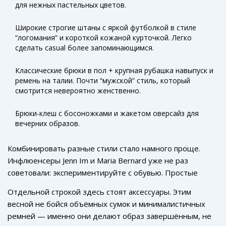
для нежных пастельных цветов.
спортивными ветровками. Да, Prada показали это на
подиуме, но даже Zara уже переосмыслила эти образы
Широкие строгие штаны с яркой футболкой в стиле
для реальной жизни.
“логомания” и короткой кожаной курточкой. Легко
сделать casual более запоминающимся.
Классические брюки в пол + крупная рубашка навыпуск и
ремень на талии. Почти “мужской” стиль, который
смотрится невероятно женственно.
Брюки-клеш с босоножками и жакетом оверсайз для
вечерних образов.
Комбинировать разные стили стало намного проще.
Инфлюенсеры Jenn Im и Maria Bernard уже не раз
советовали: экспериментируйте с обувью. Простые
белые брюки с грубыми лоферами или массивными
Отдельной строкой здесь стоят аксессуары. Этим
балетками делают образы интереснее; даже если
весной не бойся объёмных сумок и минималистичных
беретесь только за один аксессуар, эффект всё равно
ремней — именно они делают образ завершённым, не
сильный. Если раньше казалось, что широкие и цветные