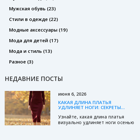
Мужская обувь
(23)
Стили в одежде
(22)
Модные аксессуары
(19)
Мода для детей
(17)
Мода и стиль
(13)
Разное
(3)
НЕДАВНИЕ ПОСТЫ
июня 6, 2026
КАКАЯ ДЛИНА ПЛАТЬЯ
УДЛИНЯЕТ НОГИ: СЕКРЕТЫ
ИДЕАЛЬНОГО СИЛУЭТА НА
Узнайте, какая длина платья
ОСЕНЬ 2026
визуально удлиняет ноги осенью
2026. Разбираем лучшие
варианты: миди, макси и
укороченное миди. Советы по