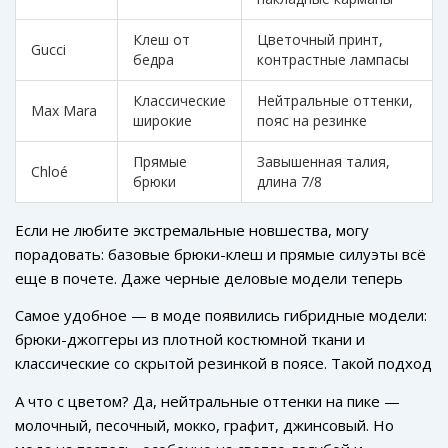
Клеш от
Цветочный принт,
Gucci
бедра
контрастные лампасы
Классические
Нейтральные оттенки,
Max Mara
широкие
пояс на резинке
Прямые
Завышенная талия,
Chloé
брюки
длина 7/8
Если не любите экстремальные новшества, могу
порадовать: базовые брюки-клеш и прямые силуэты всё
еще в почете. Даже черные деловые модели теперь
смело надевают со свитшотами и обувью на плоской
Самое удобное — в моде появились гибридные модели:
подошве. Один интересный факт: по данным отчета Lyst
брюки-джоггеры из плотной костюмной ткани и
весна 2023, поисковые запросы на запрос «брюки
классические со скрытой резинкой в поясе. Такой подход
палаццо» выросли в полтора раза по сравнению с
избавляет от вопроса “будет ли удобно” — будет, это
прошлой весной! Это не просто дежавю из 90-х — это
А что с цветом? Да, нейтральные оттенки на пике —
тренд. Среди фактур лидируют лен, струящаяся вискоза,
новая романтика, где комфорт — закон. Теперь носить
молочный, песочный, мокко, графит, джинсовый. Но
сукно и плотные смесовые ткани. Выбирая материал,
такие брюки рекомендуется не только под каблук, но и с