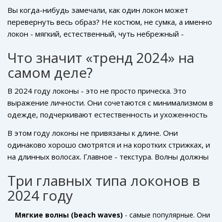
Вы когда-нибудь замечали, как один локон может
перевернуть весь образ? Не костюм, не сумка, а именно
локон - мягкий, естественный, чуть небрежный -
становится центром внимания. В 2024 году локоны
Что значит «тренд 2024» на
снова на пике, но не те, что были в 2010-х. Это не
самом деле?
жесткие, лакированные спирали. Это живые, дышащие,
почти случайные волны, которые выглядят так, будто вы
В 2024 году локоны - это не просто прическа. Это
просто проснулись с идеальными волосами. И да, это
выражение личности. Они сочетаются с минимализмом в
можно сделать даже без профессионального утюжка.
одежде, подчеркивают естественность и ухоженность
без лишних усилий. Главное правило: локоны должны
В этом году локоны не привязаны к длине. Они
выглядеть как результат хорошего дня, а не как
одинаково хорошо смотрятся и на коротких стрижках, и
результат трех часов в салоне. Дизайнеры из Парижа,
на длинных волосах. Главное - текстура. Волны должны
Милана и Москвы одинаково говорят: «Не идеально -
быть разной толщины, с естественными переходами.
значит, идеально».
Три главных типа локонов в
Нет одинаковых спиралек, как в старых рекламах
2024 году
шампуней. Здесь важна асимметрия, легкая
небрежность, чуть приподнятые у корней локоны - это
Мягкие волны (beach waves)
- самые популярные. Они
то, что делает образ живым.