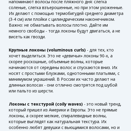
напоминают волосы после пляжного дня: слегка
соленые, слегка взъерошенные, но при этом ухоженные.
Их делают с помощью термобигудей среднего диаметра
(3-4 см) или плойки с цилиндрическим наконечником.
Важно: не обматывать волосы плотно. Дайте им
немного свободы - тогда локоны будут двигаться, а не
висеть как гвозди.
Крупные локоны (voluminous curls)
- для тех, кто
хочет выделиться. Это не «девичьи» локоны 90-х, а
скорее роскошные, объемные волны, которые
начинаются от середины волос и спускаются вниз. Их
носят с простыми блузками, однотонными платьями, с
минимумом украшений. В России их часто делают на
длинных волосах - они отлично смотрятся под шубой
или пальто из шерсти.
Локоны с текстурой (coily waves)
- это новый тренд,
который пришел из Америки и Европы. Это не прямые
локоны, а скорее мелкие, спиралевидные волны,
которые выглядят как натуральная текстура. Их
особенно любят девушки с вьющимися волосами, но и