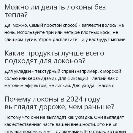
может немного снизить срок, но если вы не моете
Можно ли делать локоны без
волосы каждый день, локоны будут постепенно
тепла?
превращаться в естественные волны - и это даже
лучше. Локоны не должны быть вечными. Они должны
Да, можно. Самый простой способ - заплести волосы на
быть живыми.
ночь. Используйте три или четыре плотных косы, не
слишком тугие. Утром расплетите - и у вас будут мягкие
волны. Для большего эффекта перед плетением
Какие продукты лучше всего
нанесите легкий увлажняющий крем или мусс. Этот
подходят для локонов?
метод идеален для тех, кто не хочет повреждать
волосы. Результат - не такой резкий, как от плойки, но
Для укладки - текстурный спрей (например, с морской
гораздо более естественный.
солью или керамидами). Для фиксации - легкий лак с
матовым эффектом, не липкий. Для ухода - масла с
арганой или кокосом, но только на кончики. Избегайте
Почему локоны в 2024 году
гелей и восков с силиконами - они делают волосы
выглядят дороже, чем раньше?
тяжелыми и безжизненными. Главное правило: меньше -
значит больше.
Потому что они не выглядят как укладка. Они выглядят
как естественная часть вашей внешности. Это не «я
сделала локоны», а «я - с локонами». Это стиль, который