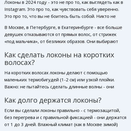
Локоны в 2024 году - это не про то, как выглядеть как в
Instagram. Это про то, как чувствовать себя уверенно.
Это про то, что вы не боитесь быть собой. Никто не
требует от вас идеальных спиралей. Все, что нужно -
В Москве, в Петербурге, в Екатеринбурге - все больше
это немного терпения, пара хороших продуктов и
девушек отказываются от прямых волос, от стрижек
желание не быть похожей на всех.
«под мальчика», от безликих образов. Они выбирают
локоны - потому что они мягкие, они живые, они не
Как сделать локоны на коротких
требуют постоянного контроля. Они просто есть. И это
волосах?
уже многое.
На коротких волосах локоны делают с помощью
маленьких термобигудей (1-2 см) или узкой плойки.
Важно: не пытайтесь сделать длинные волны - они
просто не удержатся. Лучше сделать мелкие,
Как долго держатся локоны?
текстурированные завитки у кончиков. Добавьте легкий
воск - и вы получите эффект «свежего уклада» без
Если вы сделали локоны правильно - с термозащитой,
лишнего объема. Особенно хорошо это смотрится на
без перегрева и с правильной фиксацией - они держатся
бобах и каре с удлинением.
от 1 до 3 дней. Влажный климат (как в Москве зимой)