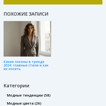
трендах. Я пишу статьи и веду блог, где
делюсь советами по созданию
неповторимого гардероба. Мода для меня –
ПОХОЖИЕ ЗАПИСИ
это искусство, и я стремлюсь вдохновлять
других на самовыражение через одежду.
Какие локоны в тренде
2024: главные стили и как
их носить
Категории
Модные тенденции
(58)
Модные цвета
(26)