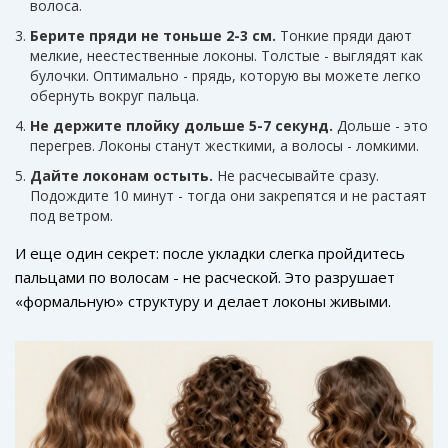
волоса.
Берите пряди не тоньше 2-3 см.
Тонкие пряди дают
мелкие, неестественные локоны. Толстые - выглядят как
булочки. Оптимально - прядь, которую вы можете легко
обернуть вокруг пальца.
Не держите плойку дольше 5-7 секунд.
Дольше - это
перегрев. Локоны станут жесткими, а волосы - ломкими.
Дайте локонам остыть.
Не расчесывайте сразу.
Подождите 10 минут - тогда они закрепятся и не растаят
под ветром.
И еще один секрет: после укладки слегка пройдитесь
пальцами по волосам - не расческой. Это разрушает
«формальную» структуру и делает локоны живыми.
Добавьте немного текстурного спрея - и вы получите
эффект «я просто вышла из душа».