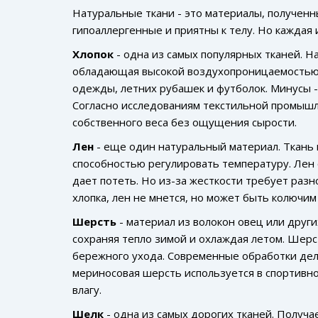
Натуральные ткани - это материалы, получен
гипоаллергенные и приятны к телу. Но каждая 
Хлопок
- одна из самых популярных тканей.
На
обладающая высокой воздухопроницаемостью
одежды, летних рубашек и футболок. Минусы -
Согласно исследованиям текстильной промышл
собственного веса без ощущения сырости.
Лен
- еще один натуральный материал.
Ткань 
способностью регулировать температуру
. Лен
дает потеть. Но из-за жесткости требует разн
хлопка, лен не мнется, но может быть колючим
Шерсть
- материал из волокон овец или друг
сохраняя тепло зимой и охлаждая летом
. Шерс
бережного ухода. Современные обработки дел
мериносовая шерсть используется в спортивн
влагу.
Шелк
- одна из самых дорогих тканей.
Получае