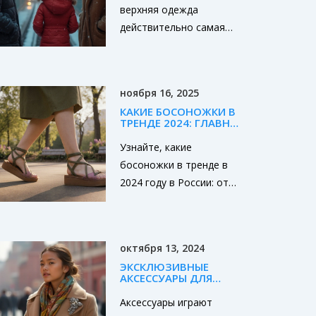
МАТЕРИАЛЫ,
верхняя одежда
ЛАЙФХАКИ
действительно самая
теплая: сравнение
материалов,
современных технологий
ноября 16, 2025
и лайфхаки для
КАКИЕ БОСОНОЖКИ В
морозных дней.
ТРЕНДЕ 2024: ГЛАВНЫЕ
МОДЕЛИ И СТИЛИ ДЛЯ
ЛЕТА
Узнайте, какие
босоножки в тренде в
2024 году в России: от
минималистичных
моделей до цветных
вариантов с цепочками.
октября 13, 2024
Советы по выбору,
ЭКСКЛЮЗИВНЫЕ
материалам и где купить
АКСЕССУАРЫ ДЛЯ
в Москве.
ОДЕЖДЫ: КАК ИХ
ВЫБРАТЬ И НОСИТЬ
Аксессуары играют