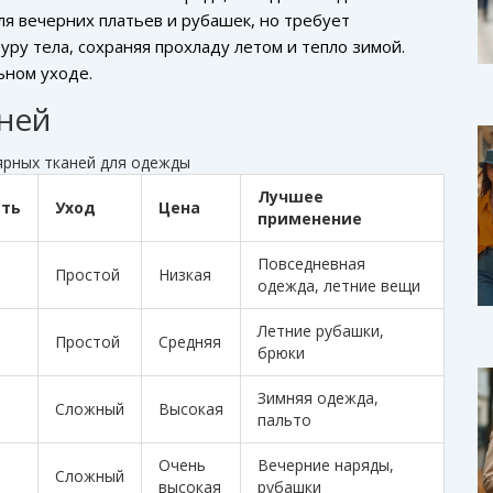
ля вечерних платьев и рубашек, но требует
ру тела, сохраняя прохладу летом и тепло зимой.
ьном уходе.
ней
ярных тканей для одежды
Лучшее
сть
Уход
Цена
применение
Повседневная
Простой
Низкая
одежда, летние вещи
Летние рубашки,
Простой
Средняя
брюки
Зимняя одежда,
Сложный
Высокая
пальто
Очень
Вечерние наряды,
Сложный
высокая
рубашки