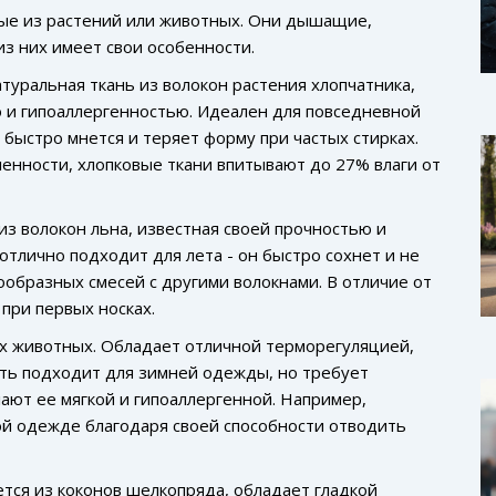
ные из растений или животных. Они дышащие,
из них имеет свои особенности.
туральная ткань из волокон растения хлопчатника,
 и гипоаллергенностью
. Идеален для повседневной
 быстро мнется и теряет форму при частых стирках.
енности, хлопковые ткани впитывают до 27% влаги от
из волокон льна, известная своей прочностью и
 отлично подходит для лета - он быстро сохнет и не
ообразных смесей с другими волокнами. В отличие от
 при первых носках.
их животных.
Обладает отличной терморегуляцией,
ть подходит для зимней одежды, но требует
ают ее мягкой и гипоаллергенной. Например,
ой одежде благодаря своей способности отводить
тся из коконов шелкопряда, обладает гладкой