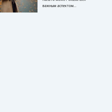
своего гардероба. Также
важным аспектом
она подарит несколько
создания стильного и
неожиданных фактов,
практичного осеннего
которые помогут
гардероба. Рукава
освежить ваши модные
необычной длины
знания.
делают образ более
интересным и могут
подчеркнуть
индивидуальность. В
статье рассматриваются
аспекты разных стилей
рукавов, как они влияют
на образ и манеру носки,
а также советы по
комбинированию с
другими вещами. Имея
это в виду, наши
рекомендации помогут