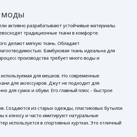
е моды
тели активно разрабатывают устойчивые материалы.
ревосходят традиционные ткани в комфорте.
ого делают мягкую ткань.
Обладает
влагоотводимостью
. Бамбуковая ткань идеальна для
процесс производства требует много воды и
о используемая для мешков.
Но современные
кани для аксессуаров
. Джут не подходит для
но для сумок и обуви. Его главный плюс - быстрое
ов.
Создаются из старых одежды, пластиковых бутылок
ивы к износу и часто имитируют натуральные
ер используется в спортивных куртках. Это отличный