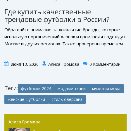
хлопок, лучше сушить в расправленном виде на
Где купить качественные
горизонтальной поверхности, чтобы сохранить форму
трендовые футболки в России?
плеч и воротника.
Обращайте внимание на локальные бренды, которые
используют органический хлопок и производят одежду в
Москве и других регионах. Также проверены временем
крупные маркетплейсы с фильтрацией по составу ткани
и отзывам покупателей. Ищите магазины,
Алиса Громова
июня 13, 2026
0 Комментарии
предлагающие возврат и обмен, чтобы примерить
размер перед покупкой.
Теги:
футболки 2024
модные ткани
мужская мода
женские футболки
стиль оверсайз
Алиса Громова