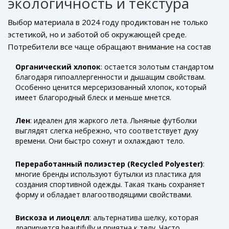
экологичность и текстура
Выбор материала в 2024 году продиктован не только
эстетикой, но и заботой об окружающей среде.
Потребители все чаще обращают внимание на состав
этикеток. Лидерами становятся натуральные и
Органический хлопок
: остается золотым стандартом
переработанные волокна.
благодаря гипоаллергенности и дышащим свойствам.
Особенно ценится мерсеризованный хлопок, который
имеет благородный блеск и меньше мнется.
Лен
: идеален для жаркого лета. Льняные футболки
выглядят слегка небрежно, что соответствует духу
времени. Они быстро сохнут и охлаждают тело.
Переработанный полиэстер (Recycled Polyester)
:
многие бренды используют бутылки из пластика для
создания спортивной одежды. Такая ткань сохраняет
форму и обладает влагоотводящими свойствами.
Вискоза и лиоцелл
: альтернатива шелку, которая
драпируется beautifully и приятна к телу. Часто