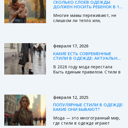
СКОЛЬКО СЛОЕВ ОДЕЖДЫ
ДОЛЖЕН НОСИТЬ РЕБЕНОК В 1
ГОД: СОВЕТЫ ДЛЯ ОСЕНИ
Многие мамы переживают, не
слишком ли тепло или,
наоборот, прохладно одет их
малыш осенью. Эта статья
объясняет, сколько слоев
одежды нужно годовасику в
февраля 17, 2026
прохладное время года и как не
ошибиться с выбором
КАКИЕ ЕСТЬ СОВРЕМЕННЫЕ
комплекта. Даю простые советы,
СТИЛИ В ОДЕЖДЕ: АКТУАЛЬНЫЕ
чтобы малыш не вспотел и не
НАПРАВЛЕНИЯ 2026 ГОДА
В 2026 году мода перестала
замёрз, а прогулки всегда были
быть единым правилом. Стили в
комфортными. Разберём
одежде теперь - это смешение
реальные примеры, простые
направлений: урбан-минимализм,
правила и частые ошибки. Всё
гранж, эко-эстетика и футуризм.
просто, без запутанных
Главное - не следовать тренду, а
терминов.
февраля 12, 2025
выражать себя.
ПОПУЛЯРНЫЕ СТИЛИ В ОДЕЖДЕ:
КАКИЕ ОНИ БЫВАЮТ?
Мода — это многогранный мир,
где стили в одежде играют