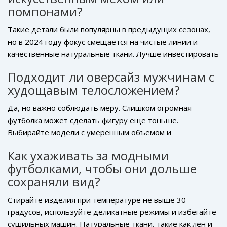
помпонами?
Такие детали были популярны в предыдущих сезонах,
но в 2024 году фокус смещается на чистые линии и
качественные натуральные ткани. Лучше инвестировать
в хорошую базовую модель, которую можно носить
Подходит ли оверсайз мужчинам с
несколько лет, чем следовать быстропроходящим
худощавым телосложением?
трендам на декор.
Да, но важно соблюдать меру. Слишком огромная
футболка может сделать фигуру еще тоньше.
Выбирайте модели с умеренным объемом и
обязательно заправляйте их в брюки или носите с
Как ухаживать за модными
обувью на массивной подошве, чтобы создать
футболками, чтобы они дольше
визуальный вес внизу.
сохраняли вид?
Стирайте изделия при температуре не выше 30
градусов, используйте деликатные режимы и избегайте
сушильных машин. Натуральные ткани, такие как лен и