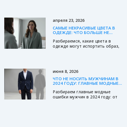
основную роль. В статье мы
рассмотрим, какие виды
стилевых направлений
существуют, и чем они
апреля 23, 2026
отличаются. Узнайте, какие
стили сейчас в тренде и как
САМЫЕ НЕКРАСИВЫЕ ЦВЕТА В
адаптировать их под свой
ОДЕЖДЕ: ЧТО БОЛЬШЕ НЕ
гардероб. Вдохновляйтесь
НОСЯТ И ПОЧЕМУ
Разбираемся, какие цвета в
интересными идеями и находите
одежде могут испортить образ,
собственный уникальный стиль.
что такое цветотип и как носить
даже самые спорные оттенки,
чтобы выглядеть стильно в 2026
году.
июня 8, 2026
ЧТО НЕ НОСИТЬ МУЖЧИНАМ В
2024 ГОДУ: ГЛАВНЫЕ МОДНЫЕ
ОШИБКИ И КАК ИХ ИЗБЕЖАТЬ
Разбираем главные модные
ошибки мужчин в 2024 году: от
рваных джинсов до кричащих
логотипов. Узнайте, какие вещи
стоит убрать из гардероба,
чтобы выглядеть стильно и
современно.