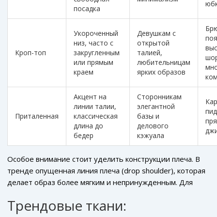
юб
посадка
Брю
Укороченный
Девушкам с
поя
низ, часто с
открытой
вы
Кроп-топ
закругленным
талией,
шо
или прямым
любительницам
мн
краем
ярких образов
ко
Акцент на
Сторонникам
Кар
линии талии,
элегантной
пид
Приталенная
классическая
базы и
пр
длина до
делового
дж
бедер
кэжуала
Особое внимание стоит уделить конструкции плеча. В
тренде опущенная линия плеча (drop shoulder), которая
делает образ более мягким и непринужденным. Для
мужской моды характерны широкие воротники-лодочки
Трендовые ткани:
и глубокие разрезы по бокам, добавляющие динамики
статичному силуэту.