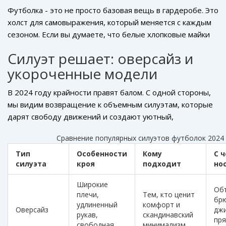
Футболка - это не просто базовая вещь в гардеробе. Это
холст для самовыражения, который меняется с каждым
сезоном. Если вы думаете, что белые хлопковые майки
навсегда останутся неизменными, пора обновить свои
Силуэт решает: оверсайз и
представления. Мода 2024 года предлагает смелые
укороченные модели
эксперименты с формами, фактурами и деталями. Мы
разберем, какие именно
футболки
стали главными
В 2024 году крайности правят балом. С одной стороны,
хитами сезона, почему дизайнеры отказались от
мы видим возвращение к объемным силуэтам, которые
синтетики в пользу натуральных тканей и как собрать
дарят свободу движений и создают уютный,
образ, который будет актуален еще долго.
расслабленный вид. С другой - популярность набирают
Сравнение популярных силуэтов футболок 2024
кроп-топы и футболки с высокой посадкой,
подчеркивающие талию.
Тип
Особенности
Кому
С 
силуэта
кроя
подходит
но
Широкие
Об
плечи,
Тем, кто ценит
брю
удлиненный
комфорт и
Оверсайз
дж
рукав,
скандинавский
пря
свободная
минимализм