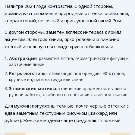
Палитра 2024 года контрастна. С одной стороны,
доминируют спокойные природные оттенки: оливковый,
терракотовый, песочный и приглушенный синий. Эти
цвета легко комбинируются между собой и создают
С другой стороны, заметен всплеск интереса к ярким
монохромные образы.
акцентам. Электрик-синий, ярко-розовый и лимонно-
желтый используются в виде крупных блоков или
градиентов. Что касается принтов, то в тренде:
Абстракция
: размытые пятна, геометрические фигуры и
хаотичные линии.
Ретро-логотипы
: стилизация под брендинг 90-х годов,
крупные надписи на груди или спине.
Этнические мотивы
: этнические орнаменты, вышивка
ручной работы, особенно в сочетании с льняной тканью.
Для мужчин популярны темные, почти черные оттенки с
едва заметным текстурным рисунком (жаккард или
рубчик). Женские модели чаще предлагают сложные
цветовые переходы и асимметричные принты.