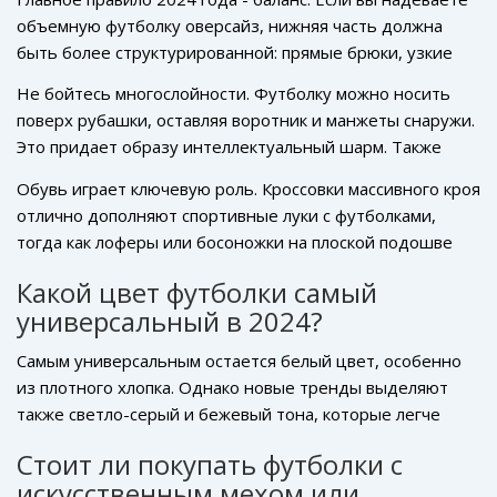
объемную футболку оверсайз, нижняя часть должна
быть более структурированной: прямые брюки, узкие
джинсы или плиссированная юбка. И наоборот, с
Не бойтесь многослойности. Футболку можно носить
укороченным топом хорошо смотрятся широкие штаны с
поверх рубашки, оставляя воротник и манжеты снаружи.
высокой посадкой.
Это придает образу интеллектуальный шарм. Также
популярно сочетание футболки с жилетом или коротким
Обувь играет ключевую роль. Кроссовки массивного кроя
жакетом.
отлично дополняют спортивные луки с футболками,
тогда как лоферы или босоножки на плоской подошве
делают образ более элегантным. Избегайте чрезмерно
Какой цвет футболки самый
декорированных моделей обуви, если ваша футболка
универсальный в 2024?
уже привлекает внимание своим принтом или цветом.
Самым универсальным остается белый цвет, особенно
из плотного хлопка. Однако новые тренды выделяют
также светло-серый и бежевый тона, которые легче
сочетаются с яркими аксессуарами и не так маркие, как
Стоит ли покупать футболки с
чисто белая ткань.
искусственным мехом или