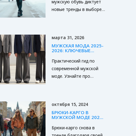
мужскую обувь диктует
новые тренды в выборе
кроссовок. Правильный
цвет может не только
подчеркнуть стиль и
марта 31, 2026
индивидуальность, но и
МУЖСКАЯ МОДА 2025-
добавить уверенности в
2026: КЛЮЧЕВЫЕ
зимний гардероб. Мы
ТРЕНДЫ И СОВЕТЫ ПО
СТИЛЮ
Практический гид по
рассмотрим основные
современной мужской
цветовые тренды,
моде. Узнайте про
которые доминируют в
ключевые тренды,
сезоне, и дадим советы
фактуры тканей и
по их сочетанию с
правильные сочетания
повседневной одеждой.
октября 15, 2024
для создания стильного
Узнайте, какие цвета
БРЮКИ-КАРГО В
образа.
кроссовок помогут
МУЖСКОЙ МОДЕ 2024:
ТЕНДЕНЦИИ И СОВЕТЫ
сделать ваш образ
Брюки-карго снова в
модным и актуальным в
тренде благодаря своей