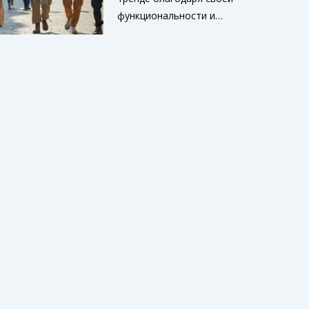
этом сезоне.
функциональности и
разнообразию стилей,
предлагаемых в 2024
году. Они отлично
подходят для
повседневного
использования и
устраивают как
молодежь, так и более
зрелую аудиторию. В
статье мы рассмотрим,
как они могут быть
интегрированы в
современный гардероб, и
какие модные
комбинации можно
создать. Также
поделимся интересными