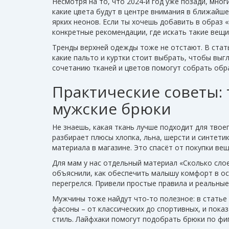
Несмотря на то, что 2024‑й год уже позади, мног
какие цвета будут в центре внимания в ближайше
ярких неонов. Если ты хочешь добавить в образ «
конкретные рекомендации, где искать такие вещи 
Тренды верхней одежды тоже не отстают. В стат
какие пальто и куртки стоит выбрать, чтобы выг
сочетанию тканей и цветов помогут собрать обр
Практические советы: 
мужские брюки
Не знаешь, какая ткань лучше подходит для твое
разбирает плюсы хлопка, льна, шерсти и синтетик
материала в магазине. Это спасёт от покупки ве
Для мам у нас отдельный материал «Сколько сло
объяснили, как обеспечить малышу комфорт в ос
перегрелся. Привели простые правила и реальны
Мужчины тоже найдут что‑то полезное: в статье
фасоны – от классических до спортивных, и пока
стиль. Лайфхаки помогут подобрать брюки по фи