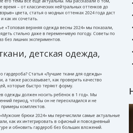
ие его темы всё ещё актуальны. Мы рассказали о том,
е время – от классических нейтральных оттенков до
взрыв» цвета, статья о модных оттенках 2024 года даст
и как их сочетать.
ье «Топовая верхняя одежда весны 2024» мы показали,
лядеть стильно даже в переменчивую погоду. Советы по
аз без лишних экспериментов.
ткани, детская одежда,
го гардероба? Статья «Лучшие ткани для одежды»
и, а также рассказывает, как проверить качество
щей, которые быстро теряют форму.
ев одежды должен носить ребёнок в 1 год». Мы
енний период, чтобы он не переохладился и не
е примеры комплектов.
 «Мужские брюки 2024» мы перечислили самые актуальные
зали, как их интегрировать в офисный и повседневный
гуре и обновить гардероб без больших вложений.