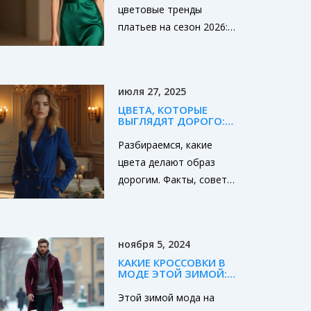
СЕЗОНА
цветовые тренды
платьев на сезон 2026:
от глубокого изумруда
до припыленной
ржавчины. Узнайте,
июля 27, 2025
какие оттенки подходят
ЦВЕТА, КОТОРЫЕ
вашему типу внешности
ВЫГЛЯДЯТ ДОРОГО:
и как сочетать новые
ПОДБОР ОТТЕНКОВ
ДЛЯ СТИЛЬНОГО
Разбираемся, какие
цвета с базовым
ОБРАЗА
цвета делают образ
гардеробом.
дорогим. Факты, советы
по подбору оттенков и
неожиданные секреты
стилистов для стильного
ноября 5, 2024
эффекта.
КАКИЕ КРОССОВКИ В
МОДЕ ЭТОЙ ЗИМОЙ:
МУЖСКОЙ ГИД
Этой зимой мода на