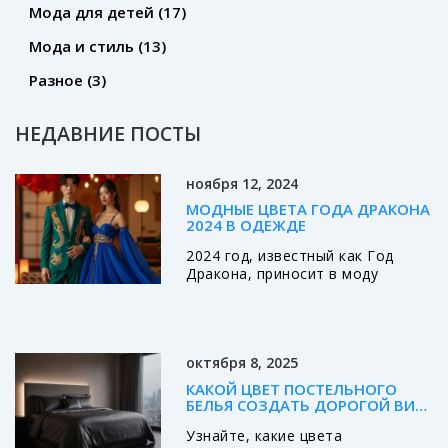
Мода для детей
(17)
Мода и стиль
(13)
Разное
(3)
НЕДАВНИЕ ПОСТЫ
ноября 12, 2024
МОДНЫЕ ЦВЕТА ГОДА ДРАКОНА
2024 В ОДЕЖДЕ
2024 год, известный как Год
Дракона, приносит в моду
насыщенные и таинственные
цвета. Узнайте, какие оттенки
станут самыми популярными в
новогоднем образе и как их
октября 8, 2025
правильно сочетать. В статье
мы раскроем секреты выбора
КАКОЙ ЦВЕТ ПОСТЕЛЬНОГО
одежды, которая поможет
БЕЛЬЯ СОЗДАТЬ ДОРОГОЙ ВИД:
подчеркнуть индивидуальность и
ПРАКТИЧЕСКИЕ РЕКОМЕНДАЦИИ
Узнайте, какие цвета
привлечь удачу. Откройте для