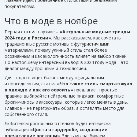
главные идеи, проверенные стилистами и реальными
покупателями.
Что в моде в ноябре
Первая статья в архиве –
«Актуальные модные тренды
2024 года в России»
. Мы рассказываем, как сочетать
традиционные русские мотивы с футуристичными
материалами, почему уличный стиль стал более
осознанным и как экологичность влияет на выбор тканей.
По‑настоящему интересный вывод: в 2024 году мода – это
диалог между прошлым и технологией.
Для тех, кто ищет баланс между официальным
и повседневным, статья
«Что такое стиль смарт‑кэжуал
в одежде и как его освоить»
предлагает простые
правила: выбирайте нейтральные пиджаки, комфортные
брюки‑чиносы и аксессуары, которые легко менять в день.
Главное – не перегружать образ, а оставлять место для
собственного стиля.
Любителям роскошных оттенков будет интересна
публикация
«Цвета в гардеробе, создающие
впечатление роскоши»
. Здесь мы разбираем