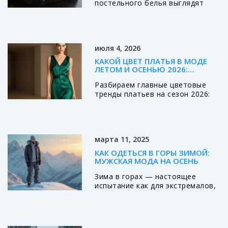
постельного белья выглядят
себя советы стилистов и
дорого, как подобрать
удивительные факты о
материал, освещение и уход,
символике дракона в культуре.
чтобы ваша спальня выглядела
Погрузитесь в мир модных
роскошно.
тенденций и вдохните
июля 4, 2026
атмосферу загадочного востока.
КАКОЙ ЦВЕТ ПЛАТЬЯ В МОДЕ
ЛЕТОМ И ОСЕНЬЮ 2026:
ГЛАВНЫЕ ТРЕНДЫ СЕЗОНА
Разбираем главные цветовые
тренды платьев на сезон 2026:
от глубокого изумруда до
припыленной ржавчины. Узнайте,
какие оттенки подходят вашему
типу внешности и как сочетать
марта 11, 2025
новые цвета с базовым
гардеробом.
КАК ОДЕТЬСЯ В ГОРЫ ЗИМОЙ:
МУЖСКАЯ МОДА НА ОСЕНЬ
Зима в горах — настоящее
испытание как для экстремалов,
так и для любителей спокойных
прогулок. Для мужчин важно не
только сохранить тепло, но и
выглядеть стильно в таких