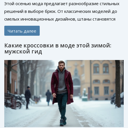
Этой осенью мода предлагает разнообразие стильных
решений в выборе брюк. От классических моделей до
смелых инновационных дизайнов, штаны становятся
ключевым элементом каждого гардероба. Узнайте о
Читать далее
самых популярных фасонах, которые завоевали сердца
модників, и как они могут дополнить ваш
Какие кроссовки в моде этой зимой:
индивидуальный стиль.
мужской гид