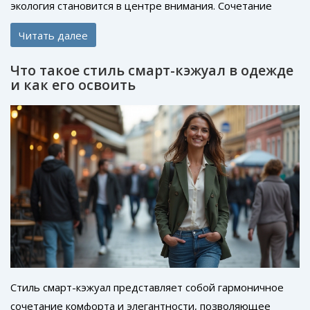
экология становится в центре внимания. Сочетание
старины и технологии раскрывает новые грани
Читать далее
самовыражения. Влияние инстаграм-трендов и
эпатажных дизайнеров предлагает свежие повороты в
Что такое стиль смарт-кэжуал в одежде
мире моды. Эта статья поможет разобраться, что будет
и как его освоить
в тренде в наступающем году.
Стиль смарт-кэжуал представляет собой гармоничное
сочетание комфорта и элегантности, позволяющее