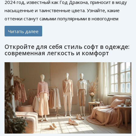
2024 год, известный как Год Дракона, приносит в моду
насыщенные и таинственные цвета. Узнайте, какие
оттенки станут самыми популярными в новогоднем
образе и как их правильно сочетать. В статье мы
Читать далее
раскроем секреты выбора одежды, которая поможет
подчеркнуть индивидуальность и привлечь удачу.
Откройте для себя стиль софт в одежде:
Откройте для себя советы стилистов и удивительные
современная легкость и комфорт
факты о символике дракона в культуре. Погрузитесь в
мир модных тенденций и вдохните атмосферу
загадочного востока.