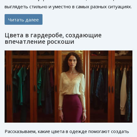
выглядеть стильно и уместно в самых разных ситуациях.
Он подходит как для работы в офисе, так и для менее
Читать далее
формальных мероприятий. В статье рассказывается, как
составить образ в стиле смарт-кэжуал, о ключевых
Цвета в гардеробе, создающие
элементах гардероба и популярных модных находках.
впечатление роскоши
Также освещены советы по подбору одежды и
аксессуаров, чтобы создать гармоничный и актуальный
образ.
Рассказываем, какие цвета в одежде помогают создать