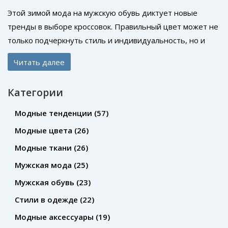
Этой зимой мода на мужскую обувь диктует новые
тренды в выборе кроссовок. Правильный цвет может не
только подчеркнуть стиль и индивидуальность, но и
добавить уверенности в зимний гардероб. Мы
Читать далее
рассмотрим основные цветовые тренды, которые
доминируют в сезоне, и дадим советы по их сочетанию
Категории
с повседневной одеждой. Узнайте, какие цвета
кроссовок помогут сделать ваш образ модным и
Модные тенденции
(57)
актуальным в этом сезоне.
Модные цвета
(26)
Модные ткани
(26)
Мужская мода
(25)
Мужская обувь
(23)
Стили в одежде
(22)
Модные аксессуары
(19)