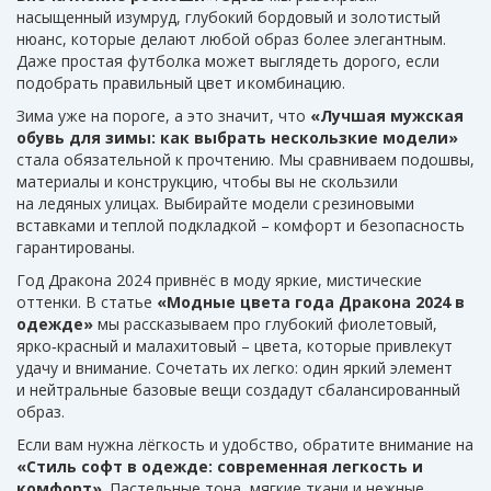
насыщенный изумруд, глубокий бордовый и золотистый
нюанс, которые делают любой образ более элегантным.
Даже простая футболка может выглядеть дорого, если
подобрать правильный цвет и комбинацию.
Зима уже на пороге, а это значит, что
«Лучшая мужская
обувь для зимы: как выбрать нескользкие модели»
стала обязательной к прочтению. Мы сравниваем подошвы,
материалы и конструкцию, чтобы вы не скользили
на ледяных улицах. Выбирайте модели с резиновыми
вставками и теплой подкладкой – комфорт и безопасность
гарантированы.
Год Дракона 2024 привнёс в моду яркие, мистические
оттенки. В статье
«Модные цвета года Дракона 2024 в
одежде»
мы рассказываем про глубокий фиолетовый,
ярко‑красный и малахитовый – цвета, которые привлекут
удачу и внимание. Сочетать их легко: один яркий элемент
и нейтральные базовые вещи создадут сбалансированный
образ.
Если вам нужна лёгкость и удобство, обратите внимание на
«Стиль софт в одежде: современная легкость и
комфорт»
. Пастельные тона, мягкие ткани и нежные