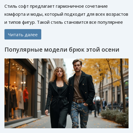
Стиль софт предлагает гармоничное сочетание
комфорта и моды, который подходит для всех возрастов
и типов фигур. Такой стиль становится все популярнее
благодаря своей универсальности и практичности,
Читать далее
объединяя в себе нежные материалы и пастельные
цвета. Важно в нем уделять внимание деталям и
Популярные модели брюк этой осени
аксессуарам, чтобы создать неповторимый образ. В
статье вы найдете полезные советы по выбору одежды
в этом стиле и примеры удачных сочетаний.