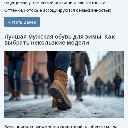
ощущение утонченной роскоши и элегантности.
Оттенки, которые ассоциируются с изысканностью
могут добавить изысканности в ваш гардероб.
Читать далее
Предлагаем полезные советы по выбору и сочетанию
этих благородных цветов, чтобы создать впечатляющий
Лучшая мужская обувь для зимы: Как
образ. В этой статье вы найдете как классические, так и
выбрать некользкие модели
неожиданные решения для стильных луков.
Зима приносит множество испытаний, особенно когда