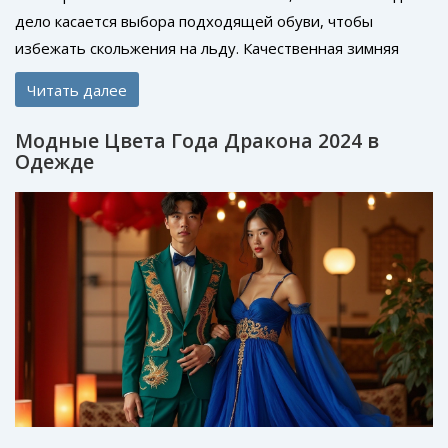
дело касается выбора подходящей обуви, чтобы
избежать скольжения на льду. Качественная зимняя
обувь не только защищает от холода, но и
Читать далее
обеспечивает устойчивость на скользких поверхностях.
Важные аспекты включают в себя тип материала
Модные Цвета Года Дракона 2024 в
подошвы, дизайн подошвы и наличие специальных
Одежде
вставок. Рассмотрим, как выбрать обувь, которая не
подвезет в гололед и обеспечит комфорт и
безопасность.