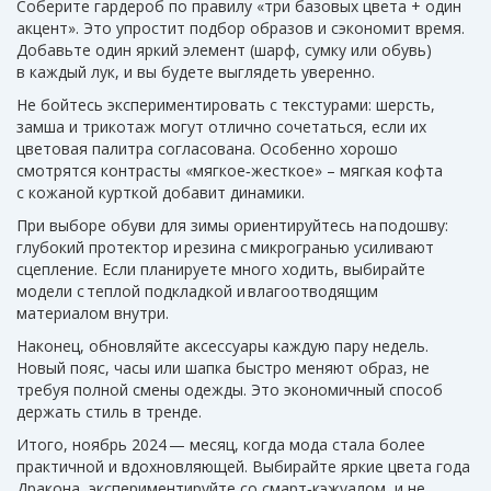
Соберите гардероб по правилу «три базовых цвета + один
акцент». Это упростит подбор образов и сэкономит время.
Добавьте один яркий элемент (шарф, сумку или обувь)
в каждый лук, и вы будете выглядеть уверенно.
Не бойтесь экспериментировать с текстурами: шерсть,
замша и трикотаж могут отлично сочетаться, если их
цветовая палитра согласована. Особенно хорошо
смотрятся контрасты «мягкое‑жесткое» – мягкая кофта
с кожаной курткой добавит динамики.
При выборе обуви для зимы ориентируйтесь на подошву:
глубокий протектор и резина с микрогранью усиливают
сцепление. Если планируете много ходить, выбирайте
модели с теплой подкладкой и влагоотводящим
материалом внутри.
Наконец, обновляйте аксессуары каждую пару недель.
Новый пояс, часы или шапка быстро меняют образ, не
требуя полной смены одежды. Это экономичный способ
держать стиль в тренде.
Итого, ноябрь 2024 — месяц, когда мода стала более
практичной и вдохновляющей. Выбирайте яркие цвета года
Дракона, экспериментируйте со смарт‑кэжуалом, и не