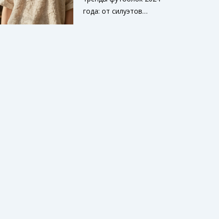
года: от силуэтов
оверсайз до модных
тканей и цветов.
Узнайте, как выбрать
идеальную модель для
любого случая.