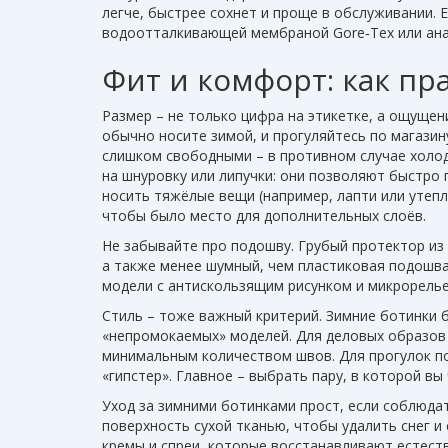
легче, быстрее сохнет и проще в обслуживании. Е
водоотталкивающей мембраной Gore‑Tex или анал
Фит и комфорт: как п
Размер – не только цифра на этикетке, а ощущени
обычно носите зимой, и прогуляйтесь по магазин
слишком свободными – в противном случае холод
на шнуровку или липучки: они позволяют быстро 
носить тяжёлые вещи (например, лапти или утеп
чтобы было место для дополнительных слоёв.
Не забывайте про подошву. Грубый протектор из 
а также менее шумный, чем пластиковая подошва.
модели с антискользящим рисунком и микрорель
Стиль – тоже важный критерий. Зимние ботинки 
«непромокаемых» моделей. Для деловых образов
минимальным количеством швов. Для прогулок по
«гипстер». Главное – выбрать пару, в которой вы
Уход за зимними ботинками прост, если соблюдат
поверхность сухой тканью, чтобы удалить снег и
кремы и спреи, которые восстанавливают естест