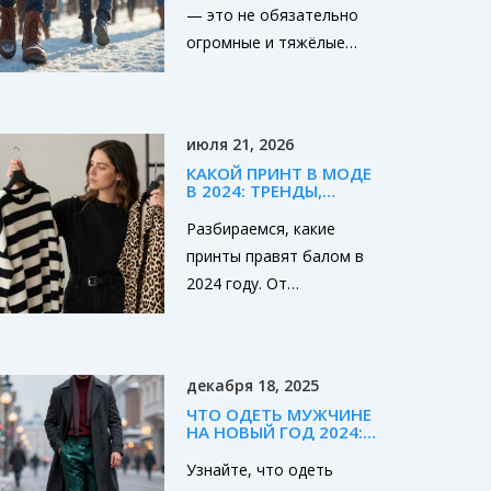
— это не обязательно
огромные и тяжёлые
сапоги. Тут важнее
узнать, какие материалы
хорошо держат тепло,
июля 21, 2026
на какую подошву
КАКОЙ ПРИНТ В МОДЕ
ориентироваться и какой
В 2024: ТРЕНДЫ,
фасон удобнее для
КОТОРЫЕ ОСТАЛИСЬ С
НАМИ
Разбираемся, какие
города и загородных
принты правят балом в
прогулок. В этой статье
2024 году. От
всё разложено по
классической полоски до
полочкам — от
леопарда: учимся носить
современных мембран
трендовые узоры
до разницы между
декабря 18, 2025
стильно и без ошибок.
натуральной кожей и
ЧТО ОДЕТЬ МУЖЧИНЕ
искусственными
НА НОВЫЙ ГОД 2024:
СТИЛЬНЫЕ РЕШЕНИЯ
аналогами. Читая, вы
БЕЗ ОШИБОК
Узнайте, что одеть
поймёте, как не