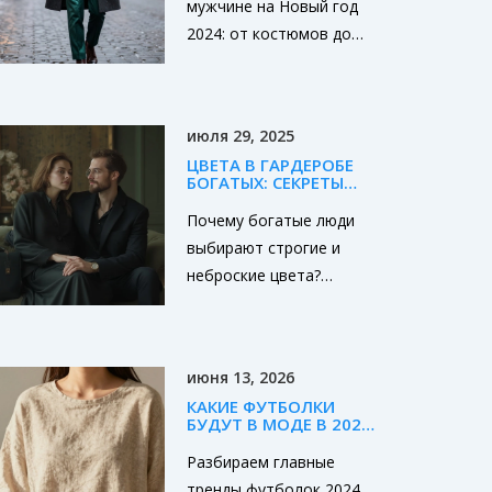
мужчине на Новый год
замёрзнуть, не
2024: от костюмов до
промокнуть и не
обуви - практичные,
переплатить. Тут много
стильные и актуальные
советов, которые
решения без лишнего
помогут купить лучшие
июля 29, 2025
пафоса. Модные цвета,
ботинки именно для
ЦВЕТА В ГАРДЕРОБЕ
правильные ткани и
ваших нужд.
БОГАТЫХ: СЕКРЕТЫ
советы, которые
СТИЛЯ И СТАТУСА
Почему богатые люди
работают в Москве.
выбирают строгие и
неброские цвета?
Секреты элегантности,
работающие на статус, и
советы для стильного
июня 13, 2026
гардероба.
КАКИЕ ФУТБОЛКИ
БУДУТ В МОДЕ В 2024
ГОДУ: ТРЕНДЫ, ТКАНИ
И СТИЛИ
Разбираем главные
тренды футболок 2024