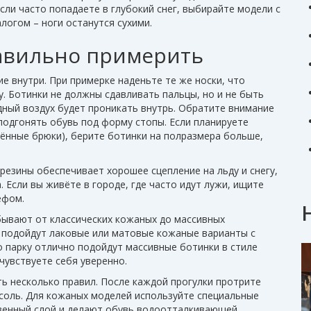
сли часто попадаете в глубокий снег, выбирайте модели с
огом – ноги останутся сухими.
равильно примерить
е внутри. При примерке наденьте те же носки, что
у. Ботинки не должны сдавливать пальцы, но и не быть
ный воздух будет проникать внутрь. Обратите внимание
подгонять обувь под форму стопы. Если планируете
лённые брюки), берите ботинки на полразмера больше,
резины обеспечивает хорошее сцепление на льду и снегу,
 Если вы живёте в городе, где часто идут лужи, ищите
ефом.
бывают от классических кожаных до массивных
 подойдут лаковые или матовые кожаные варианты с
 парку отлично подойдут массивные ботинки в стиле
 чувствуете себя уверенно.
ь несколько правил. После каждой прогулки протрите
 соль. Для кожаных моделей используйте специальные
венный слой и делают обувь водоотталкивающей.