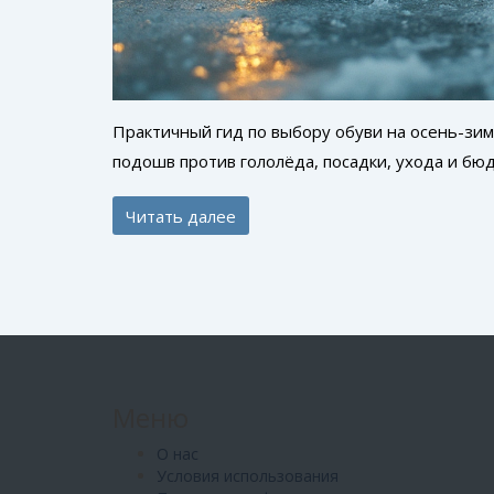
Практичный гид по выбору обуви на осень-зим
подошв против гололёда, посадки, ухода и бю
Читать далее
Меню
О нас
Условия использования