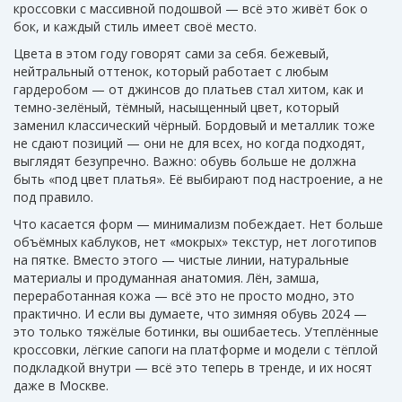
кроссовки с массивной подошвой — всё это живёт бок о
бок, и каждый стиль имеет своё место.
Цвета в этом году говорят сами за себя.
бежевый
,
нейтральный оттенок, который работает с любым
гардеробом — от джинсов до платьев
стал хитом, как и
темно-зелёный
,
тёмный, насыщенный цвет, который
заменил классический чёрный
. Бордовый и металлик тоже
не сдают позиций — они не для всех, но когда подходят,
выглядят безупречно. Важно: обувь больше не должна
быть «под цвет платья». Её выбирают под настроение, а не
под правило.
Что касается форм — минимализм побеждает. Нет больше
объёмных каблуков, нет «мокрых» текстур, нет логотипов
на пятке. Вместо этого — чистые линии, натуральные
материалы и продуманная анатомия. Лён, замша,
переработанная кожа — всё это не просто модно, это
практично. И если вы думаете, что зимняя обувь 2024 —
это только тяжёлые ботинки, вы ошибаетесь. Утеплённые
кроссовки, лёгкие сапоги на платформе и модели с тёплой
подкладкой внутри — всё это теперь в тренде, и их носят
даже в Москве.