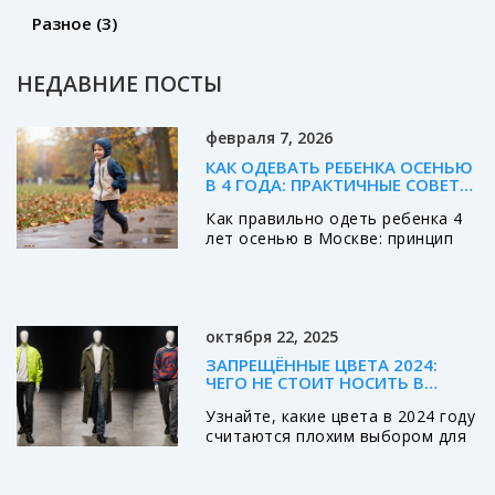
Разное
(3)
НЕДАВНИЕ ПОСТЫ
февраля 7, 2026
КАК ОДЕВАТЬ РЕБЕНКА ОСЕНЬЮ
В 4 ГОДА: ПРАКТИЧНЫЕ СОВЕТЫ
ДЛЯ МОСКВЫ
Как правильно одеть ребенка 4
лет осенью в Москве: принцип
трех слоев, выбор обуви,
аксессуаров и что нельзя
покупать. Практические советы
для родителей, чтобы ребенок
октября 22, 2025
не замерз и не перегрелся.
ЗАПРЕЩЁННЫЕ ЦВЕТА 2024:
ЧЕГО НЕ СТОИТ НОСИТЬ В
ЭТОМ СЕЗОНЕ
Узнайте, какие цвета в 2024 году
считаются плохим выбором для
одежды, почему их избегать и
какие безопасные альтернативы