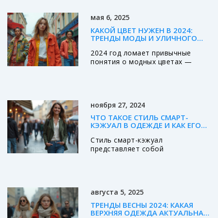
предлагают эксперты моды.
мая 6, 2025
КАКОЙ ЦВЕТ НУЖЕН В 2024:
ТРЕНДЫ МОДЫ И УЛИЧНОГО
СТИЛЯ
2024 год ломает привычные
понятия о модных цветах —
больше экспериментов, минимум
скуки. В статье рассказываем,
какие цвета правят балом и с
чем их лучше сочетать. Будет
ноября 27, 2024
пару неожиданных инсайтов и
советы, как внедрить тренды в
ЧТО ТАКОЕ СТИЛЬ СМАРТ-
свой гардероб, не тратя целое
КЭЖУАЛ В ОДЕЖДЕ И КАК ЕГО
состояние. Всё максимально по
ОСВОИТЬ
Стиль смарт-кэжуал
делу, с примерами из реальных
представляет собой
российских городов. Читатель
гармоничное сочетание
узнает, как выглядеть
комфорта и элегантности,
современно даже с базовым
позволяющее выглядеть стильно
бюджетом.
и уместно в самых разных
августа 5, 2025
ситуациях. Он подходит как для
работы в офисе, так и для менее
ТРЕНДЫ ВЕСНЫ 2024: КАКАЯ
формальных мероприятий. В
ВЕРХНЯЯ ОДЕЖДА АКТУАЛЬНА