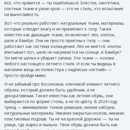
всё, что нравится — ты ошибаешься. Блестки, синтетика,
плотные ткани и узкие кроя — это не стиль, это испытание
на выносливость.
Вот что реально работает:
натуральные ткани
,
материалы,
которые отводят влагу и не прилипают к телу
. Также
известен как
дышащие ткани
, он включает лён, хлопок,
шелк и бамбук
. Они не просто приятны к телу — они
работают как система охлаждения. Лён не мнётся, хлопок
впитывает пот, шелк не нагревается на солнце. А бамбук?
Он мягче шёлка и убирает запахи. Эти ткани — основа
любого настоящего летнего стиля. И если ты видишь в
магазине вещь из полиэстера с надписью «летний» —
просто пройди мимо.
И не забывай про
босоножки
,
ключевой элемент летнего
образа, который должен быть удобным, а не
декоративным
. Также известны как
летняя обувь
, они
выбираются по форме стопы, а не по цвету
. В 2024 году
тренд — минимализм: тонкие ремешки, низкие каблуки,
натуральные материалы. Никаких закрытых носков, никаких
пластиковых подошв. Ты не на красной дорожке — ты на
улице, где жарко и пыльно. Твоя обувь должна быть как