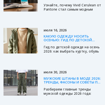
И КАК НОСИТЬ
Узнайте, почему Vivid Cerulean от
Pantone стал самым модным
цветом 2025 года, как его
выбирают и как стильно вписать
в гардероб.
июля 16, 2026
КАКУЮ ОДЕЖДУ НОСИТЬ
ОСЕНЬЮ: ГИД ПО ДЕТСКОЙ
ОДЕЖДЕ НА ОСЕНЬ 2026
Гид по детской одежде на осень
2026: как выбрать куртку, обувь
и аксессуары. Принцип
многослойности, советы по
стилю и комфорту для детей
всех возрастов.
июля 30, 2026
МУЖСКИЕ ШТАНЫ В МОДЕ 2026:
ТРЕНДЫ, ФАСОНЫ И СОВЕТЫ ПО
СТИЛЮ
Разбираем главные тренды
мужской одежды 2026 года:
какие штаны сейчас в моде, как
правильно подобрать фасон,