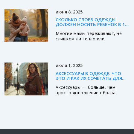
ткань и длину. Советы по стилю
для мужчин.
июня 8, 2025
СКОЛЬКО СЛОЕВ ОДЕЖДЫ
ДОЛЖЕН НОСИТЬ РЕБЕНОК В 1
ГОД: СОВЕТЫ ДЛЯ ОСЕНИ
Многие мамы переживают, не
слишком ли тепло или,
наоборот, прохладно одет их
малыш осенью. Эта статья
объясняет, сколько слоев
одежды нужно годовасику в
июля 1, 2025
прохладное время года и как не
ошибиться с выбором
АКСЕССУАРЫ В ОДЕЖДЕ: ЧТО
комплекта. Даю простые советы,
ЭТО И КАК ИХ СОЧЕТАТЬ ДЛЯ
чтобы малыш не вспотел и не
СТИЛЬНОГО ОБРАЗА
Аксессуары — больше, чем
замёрз, а прогулки всегда были
просто дополнение образа.
комфортными. Разберём
Разбираемся, что относится к
реальные примеры, простые
аксессуарам в одежде, какими
правила и частые ошибки. Всё
они бывают и как их правильно
просто, без запутанных
сочетать.
терминов.