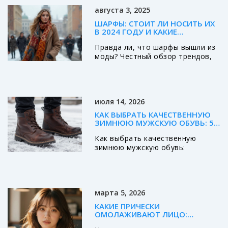
августа 3, 2025
ШАРФЫ: СТОИТ ЛИ НОСИТЬ ИХ
В 2024 ГОДУ И КАКИЕ
ВАРИАНТЫ АКТУАЛЬНЫ
Правда ли, что шарфы вышли из
моды? Честный обзор трендов,
неожиданные факты, свежие
советы и реальные примеры.
Ваш гид в мире стильных
аксессуаров.
июля 14, 2026
КАК ВЫБРАТЬ КАЧЕСТВЕННУЮ
ЗИМНЮЮ МУЖСКУЮ ОБУВЬ: 5
ГЛАВНЫХ ПРИЗНАКОВ
Как выбрать качественную
зимнюю мужскую обувь:
разбираем подошву, утеплитель
и материалы. Практические
советы для покупки теплой и
удобной обуви.
марта 5, 2026
КАКИЕ ПРИЧЕСКИ
ОМОЛАЖИВАЮТ ЛИЦО:
ЛУЧШИЕ ВАРИАНТЫ ДЛЯ