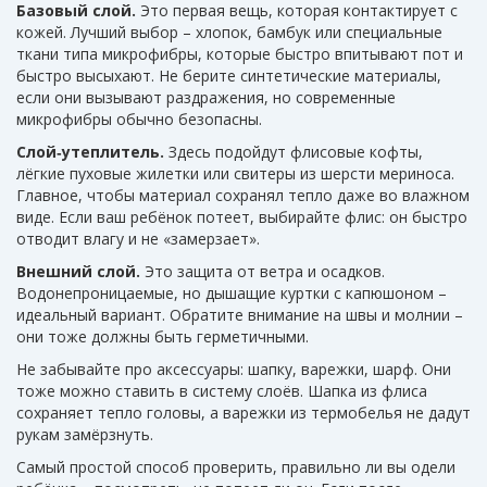
Базовый слой.
Это первая вещь, которая контактирует с
кожей. Лучший выбор – хлопок, бамбук или специальные
ткани типа микрофибры, которые быстро впитывают пот и
быстро высыхают. Не берите синтетические материалы,
если они вызывают раздражения, но современные
микрофибры обычно безопасны.
Слой‑утеплитель.
Здесь подойдут флисовые кофты,
лёгкие пуховые жилетки или свитеры из шерсти мериноса.
Главное, чтобы материал сохранял тепло даже во влажном
виде. Если ваш ребёнок потеет, выбирайте флис: он быстро
отводит влагу и не «замерзает».
Внешний слой.
Это защита от ветра и осадков.
Водонепроницаемые, но дышащие куртки с капюшоном –
идеальный вариант. Обратите внимание на швы и молнии –
они тоже должны быть герметичными.
Не забывайте про аксессуары: шапку, варежки, шарф. Они
тоже можно ставить в систему слоёв. Шапка из флиса
сохраняет тепло головы, а варежки из термобелья не дадут
рукам замёрзнуть.
Самый простой способ проверить, правильно ли вы одели