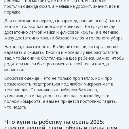
ребёнка – посмотреть, не потеет ли он. Если после
прогулки одежда сухая, а малыш не дрожит, значит, всё в
порядке.
Для переходного периода (например, ранняя осень) часто
хватает только базового и утеплителя. На яркую весну
достаточно легкой майки и флисовой кофты, а в летнюю
жару достаточно только базового слоя и головного убора.
Наконец, практичность. Выбирайте вещи, которые легко
надевать и снимать. Кнопки и молнии лучше располагать
так, чтобы они не болтались на шее ребёнка. Важно, чтобы
родители могли быстро поменять слой, если погода
меняется.
Слоистая одежда – это не только про тепло, но и про
возможность подстроиться под любой микроклимат в
течение дня. С правильным набором базового,
утепляющего и наружного слоёв ваш малыш будет в
полном комфорте, а вам не придётся постоянно гадать,
что надеть.
Что купить ребенку на осень 2025:
список вещей, слои, обувь и цены для