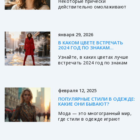
Некоторые прически
ЖЕНЩИН ПОСЛЕ 30, 40 И 50
действительно омолаживают
лицо - не за счет длины, а
благодаря объему, форме и
направлению линий. Узнайте,
какие стили работают после 30,
января 29, 2026
40 и 50, и как избежать ошибок,
которые старят.
В КАКОМ ЦВЕТЕ ВСТРЕЧАТЬ
2024 ГОД ПО ЗНАКАМ
ЗОДИАКА: МОДНЫЕ ОТТЕНКИ
Узнайте, в каких цветах лучше
ДЛЯ КАЖДОГО ЗНАКА
встречать 2024 год по знакам
зодиака, чтобы усилить энергию,
настроиться на удачу и
подчеркнуть свою
индивидуальность. Практические
февраля 12, 2025
рекомендации для каждого
знака.
ПОПУЛЯРНЫЕ СТИЛИ В ОДЕЖДЕ:
КАКИЕ ОНИ БЫВАЮТ?
Мода — это многогранный мир,
где стили в одежде играют
основную роль. В статье мы
рассмотрим, какие виды
стилевых направлений