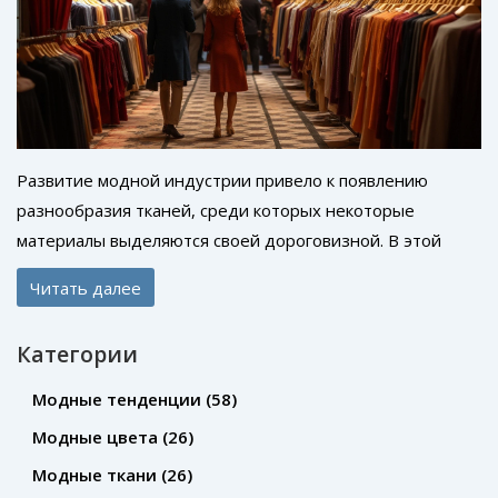
Развитие модной индустрии привело к появлению
разнообразия тканей, среди которых некоторые
материалы выделяются своей дороговизной. В этой
статье мы рассмотрим, какие именно ткани считаются
Читать далее
самыми премиальными, что делает их такими
особенными, как за ними ухаживать и какие новые
Категории
тенденции появляются в мире роскошных материалов.
Полное руководство для тех, кто интересуется модой и
Модные тенденции
(58)
стремится создать элегантный гардероб с
Модные цвета
(26)
использованием редких и эксклюзивных тканей.
Модные ткани
(26)