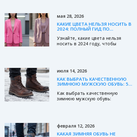
оливкового. Советы по
сочетанию и выбору.
мая 28, 2026
КАКИЕ ЦВЕТА НЕЛЬЗЯ НОСИТЬ В
2024: ПОЛНЫЙ ГИД ПО
ТРЕНДАМ И ОШИБКАМ
Узнайте, какие цвета нельзя
носить в 2024 году, чтобы
избежать модных ошибок.
Разбор анти-трендов, советы по
стилю и рекомендации для
мужского гардероба.
июля 14, 2026
КАК ВЫБРАТЬ КАЧЕСТВЕННУЮ
ЗИМНЮЮ МУЖСКУЮ ОБУВЬ: 5
ГЛАВНЫХ ПРИЗНАКОВ
Как выбрать качественную
зимнюю мужскую обувь:
разбираем подошву, утеплитель
и материалы. Практические
советы для покупки теплой и
удобной обуви.
февраля 12, 2026
КАКАЯ ЗИМНЯЯ ОБУВЬ НЕ