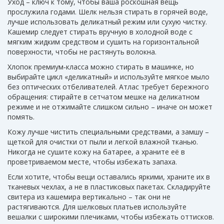
Уход – ключ к тому, чтобы ваша роскошная вещь
прослужила годами. Шелк нельзя стирать в горячей воде,
лучше использовать деликатный режим или сухую чистку.
Кашемир следует стирать вручную в холодной воде с
мягким жидким средством и сушить на горизонтальной
поверхности, чтобы не растянуть волокна.
Хлопок премиум‑класса можно стирать в машинке, но
выбирайте цикл «деликатный» и используйте мягкое мыло
без оптических отбеливателей. Атлас требует бережного
обращения: стирайте в сетчатом мешке на деликатном
режиме и не отжимайте слишком сильно – иначе он может
помять.
Кожу лучше чистить специальными средствами, а замшу –
щеткой для очистки от пыли и легкой влажной тканью.
Никогда не сушите кожу на батарее, а храните её в
проветриваемом месте, чтобы избежать запаха.
Если хотите, чтобы вещи оставались яркими, храните их в
тканевых чехлах, а не в пластиковых пакетах. Складируйте
свитера из кашемира вертикально – так они не
растягиваются. Для шелковых платьев используйте
вешалки с широкими плечиками, чтобы избежать оттисков.