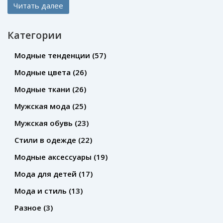
Читать далее
отдыхе. Есть ли разница между модными тканями и
классикой вроде льна и хлопка? Раскрываю секреты и
Категории
делюсь своим опытом.
Модные тенденции
(57)
Модные цвета
(26)
Модные ткани
(26)
Мужская мода
(25)
Мужская обувь
(23)
Стили в одежде
(22)
Модные аксессуары
(19)
Мода для детей
(17)
Мода и стиль
(13)
Разное
(3)