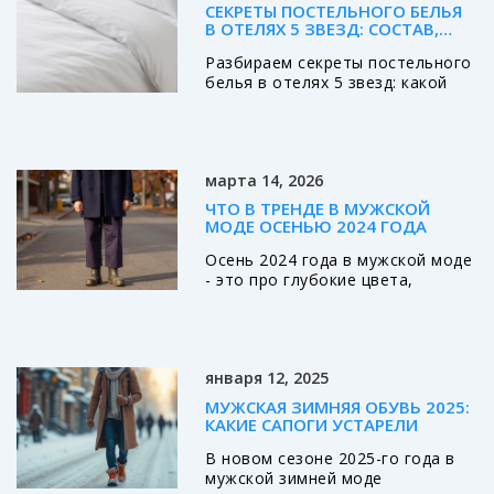
СЕКРЕТЫ ПОСТЕЛЬНОГО БЕЛЬЯ
В ОТЕЛЯХ 5 ЗВЕЗД: СОСТАВ,
ПЛОТНОСТЬ И УХОД
Разбираем секреты постельного
белья в отелях 5 звезд: какой
хлопок используется, какая
плотность ткани идеальна и как
правильно ухаживать за сатином
дома, чтобы сохранить
марта 14, 2026
ощущение роскоши.
ЧТО В ТРЕНДЕ В МУЖСКОЙ
МОДЕ ОСЕНЬЮ 2024 ГОДА
Осень 2024 года в мужской моде
- это про глубокие цвета,
натуральные ткани и
уверенность без показухи.
Узнайте, какие вещи
действительно стоит купить, а
января 12, 2025
что лучше оставить в прошлом.
МУЖСКАЯ ЗИМНЯЯ ОБУВЬ 2025:
КАКИЕ САПОГИ УСТАРЕЛИ
В новом сезоне 2025-го года в
мужской зимней моде