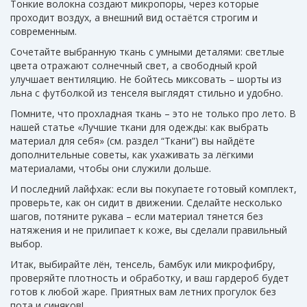
Тонкие волокна создают микропоры, через которые
проходит воздух, а внешний вид остаётся строгим и
современным.
Сочетайте выбранную ткань с умными деталями: светлые
цвета отражают солнечный свет, а свободный крой
улучшает вентиляцию. Не бойтесь миксовать – шорты из
льна с футболкой из тенселя выглядят стильно и удобно.
Помните, что прохладная ткань – это не только про лето. В
нашей статье «Лучшие ткани для одежды: как выбрать
материал для себя» (см. раздел “Ткани”) вы найдёте
дополнительные советы, как ухаживать за лёгкими
материалами, чтобы они служили дольше.
И последний лайфхак: если вы покупаете готовый комплект,
проверьте, как он сидит в движении. Сделайте несколько
шагов, потяните рукава – если материал тянется без
натяжения и не прилипает к коже, вы сделали правильный
выбор.
Итак, выбирайте лён, тенсель, бамбук или микрофибру,
проверяйте плотность и обработку, и ваш гардероб будет
готов к любой жаре. Приятных вам летних прогулок без
пота и синяков!