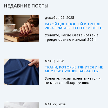
НЕДАВНИЕ ПОСТЫ
декабря 25, 2025
КАКОЙ ЦВЕТ НОГТЕЙ В ТРЕНДЕ
2024: ГЛАВНЫЕ ОТТЕНКИ ОСЕНИ
И ЗИМЫ
Узнайте, какие цвета ногтей в
тренде осенью и зимой 2024
года: темно-бордовый, темно-
зеленый, пудрово-серый и
глубокий коричневый. Советы по
выбору, уходу и сочетанию с
мая 9, 2026
одеждой.
ТКАНИ, КОТОРЫЕ ТЯНУТСЯ И НЕ
МНУТСЯ: ЛУЧШИЕ ВАРИАНТЫ
ДЛЯ ИДЕАЛЬНОГО ГАРДЕРОБА
Узнайте, какая ткань тянется и
не мнется: обзор лучших
материалов для одежды, советы
по выбору и уходу. Идеально для
тех, кто ценит комфорт и
опрятный вид.
мая 22, 2026