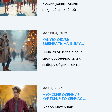
России удивит своей
подачей спокойной
уверенности в стильных
элементах одежды.
Минимализм и
марта 4, 2025
практичность выходят
КАКУЮ ОБУВЬ
на первый план,
ВЫБИРАТЬ НА ЗИМУ
сопровождаемые
2024: СОВЕТЫ ДЛЯ
МУЖЧИН
Зима 2024 несёт в себе
новыми цветами и кроем.
свои особенности, и к
Обновленный стиль
выбору обуви стоит
позволяет проявить
подойти с умом.
индивидуальность,
Правильные ботинки
оставаясь в тренде.
могут не только
Узнайте об эко-
мая 4, 2025
дополнить ваш стиль, но
материалах и
МУЖСКИЕ ОСЕННИЕ
и защитить ноги от
сочетаниях, которые
КУРТКИ: ЧТО СЕЙЧАС В
мороза и снега.
ТРЕНДЕ
преподносят этот сезон.
В этом материале
Обращайте внимание на