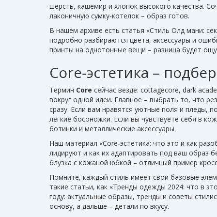
шерсть, кашемир и хлопок высокого качества. Со
лаконичную сумку‑котелок – образ готов.
В нашем архиве есть статья «Стиль Олд мани: се
подробно разбираются цвета, аксессуары и ошиб
принты на однотонные вещи – разница будет ощу
Core‑эстетика – подбер
Термин
Core
сейчас везде: cottagecore, dark acad
вокруг одной идеи. Главное – выбрать то, что ре
сразу. Если вам нравятся уютные поля и пледы, п
лёгкие босоножки. Если вы чувствуете себя в кож
ботинки и металлические аксессуары.
Наш материал «Core‑эстетика: что это и как разо
лидируют и как их адаптировать под ваш образ б
блузка с кожаной юбкой – отличный пример кросс
Помните, каждый стиль имеет свои базовые элем
такие статьи, как «Тренды одежды 2024: что в эт
году: актуальные образы, тренды и советы стили
основу, а дальше – детали по вкусу.