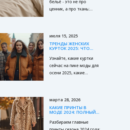
бельё - это не про
ДЕЙСТВИТЕЛЬНО
какие ткани подойдут
ОТЛИЧАЮТ ДОРОГОЕ
ценник, а про ткань:
вам идеально.
ОТ ДЕШЕВОГО
хлопок мерсере, сатин и
лён создают ощущение
роскоши, которое
июля 15, 2025
чувствуется каждую
ТРЕНДЫ ЖЕНСКИХ
ночь. Узнайте, как
КУРТОК 2025: ЧТО
отличить настоящее
ВЫБРАТЬ ЭТОЙ
ОСЕНЬЮ?
Узнайте, какие куртки
качество от маркетинга.
сейчас на пике моды для
осени 2025, какие
материалы и фасоны
актуальны, на что
обратить внимание при
марта 28, 2026
выборе и как сочетать
КАКИЕ ПРИНТЫ В
их каждый день.
МОДЕ 2024: ПОЛНЫЙ
ГИД ПО ТРЕНДАМ
ОСЕНИ
Разбираем главные
принты сезона 2024 года: