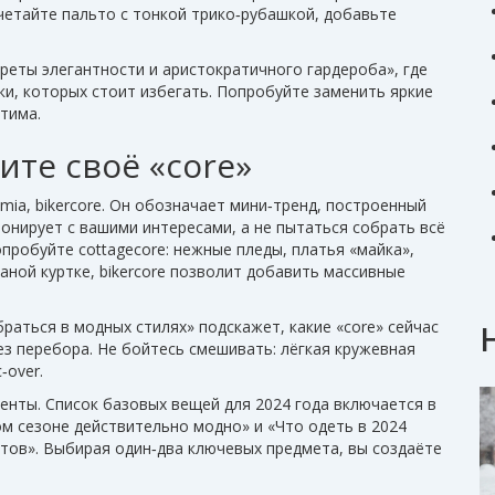
четайте пальто с тонкой трико‑рубашкой, добавьте
креты элегантности и аристократичного гардероба», где
ки, которых стоит избегать. Попробуйте заменить яркие
тима.
ите своё «core»
emia, bikercore. Он обозначает мини‑тренд, построенный
зонирует с вашими интересами, а не пытаться собрать всё
опробуйте cottagecore: нежные пледы, платья «майка»,
аной куртке, bikercore позволит добавить массивные
браться в модных стилях» подскажет, какие «core» сейчас
ез перебора. Не бойтесь смешивать: лёгкая кружевная
‑over.
енты. Список базовых вещей для 2024 года включается в
ом сезоне действительно модно» и «Что одеть в 2024
стов». Выбирая один‑два ключевых предмета, вы создаёте