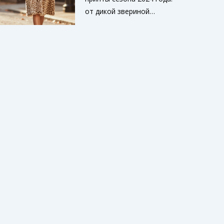
от дикой звериной
расцветки до сложной
клетки и цветов. Как
комбинировать узоры,
не выглядеть вульгарно
и создавать стильные
образы.