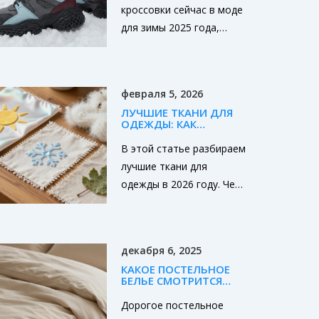
ТОП‑МОДЕЛЕЙ
кроссовки сейчас в моде
для зимы 2025 года,
какие материалы и
технологии актуальны, и
получите обзор
февраля 5, 2026
топ‑моделей с
ЛУЧШИЕ ТКАНИ ДЛЯ
рекомендациями по
ОДЕЖДЫ: КАК
выбору.
ВЫБРАТЬ В 2026 ГОДУ
В этой статье разбираем
лучшие ткани для
одежды в 2026 году. Чем
отличаются натуральные
и синтетические
материалы, как выбрать
декабря 6, 2025
под свой стиль и климат.
КАКОЕ ПОСТЕЛЬНОЕ
Простые советы по
БЕЛЬЕ СМОТРИТСЯ
уходу и примеры
ДОРОГО: ТКАНИ,
ТЕКСТУРЫ И ДЕТАЛИ,
Дорогое постельное
использования. Узнайте,
КОТОРЫЕ