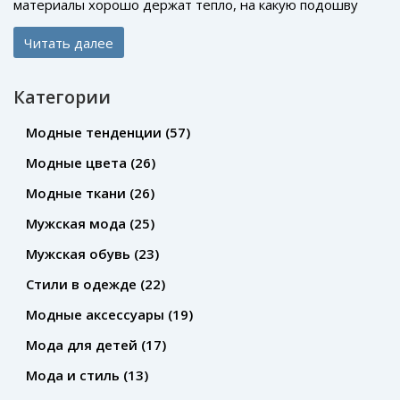
материалы хорошо держат тепло, на какую подошву
ориентироваться и какой фасон удобнее для города и
Читать далее
загородных прогулок. В этой статье всё разложено по
полочкам — от современных мембран до разницы
Категории
между натуральной кожей и искусственными аналогами.
Читая, вы поймёте, как не замёрзнуть, не промокнуть и
Модные тенденции
(57)
не переплатить. Тут много советов, которые помогут
Модные цвета
(26)
купить лучшие ботинки именно для ваших нужд.
Модные ткани
(26)
Мужская мода
(25)
Мужская обувь
(23)
Стили в одежде
(22)
Модные аксессуары
(19)
Мода для детей
(17)
Мода и стиль
(13)