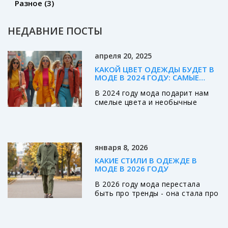
Разное
(3)
НЕДАВНИЕ ПОСТЫ
апреля 20, 2025
КАКОЙ ЦВЕТ ОДЕЖДЫ БУДЕТ В
МОДЕ В 2024 ГОДУ: САМЫЕ
АКТУАЛЬНЫЕ ТРЕНДЫ
В 2024 году мода подарит нам
смелые цвета и необычные
сочетания. Статья расскажет,
какие оттенки окажутся на пике
популярности, почему дизайнеры
выбирают именно их и как
января 8, 2026
внедрить трендовые цвета в
свой гардероб. Ты узнаешь,
КАКИЕ СТИЛИ В ОДЕЖДЕ В
какими тканями и фактурами
МОДЕ В 2026 ГОДУ
лучше всего подчеркнуть
В 2026 году мода перестала
модные оттенки. Будет
быть про тренды - она стала про
несколько простых советов, как
личность. Узнайте, какие стили в
не ошибиться с выбором и
одежде реально живут на улицах
выглядеть современно. Это
России: от джентльменского
руководство для тех, кто хочет