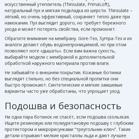
искусственный утеплитель (Thinsulate, PrimaLoft),
натуральный пух и мягкая подкладка из шерсти. Thinsulate –
лёгкий, но очень эффективный, сохраняет тепло даже при
намокании. Пух выглядит дорого, но требует бережного
ухода и может потерять свойства, если промокнет.
Обратите внимание на мембрану. Gore‑Tex, Sympa‑Tex и их
аналоги делают обувь водонепроницаемой, но при этом
позволяют ноге «дышать». Если вам важна сухость,
выбирайте модели с мембраной и дополнительной
обработкой наружного материала против влаги.
Не забывайте о внешнем покрытии. Кожаные ботинки
выглядят стильно, но без специальной пропитки они
быстро промокают. Синтетические и мягкие замшевые
варианты часто уже обработаны, что упрощает уход.
Подошва и безопасность
Ни одна пара ботинок не спасёт, если подошва скользкая.
Ищите резиновую или полиуретановую подошву с глубоким
протектором и микрорисунками “треугольник‑ключ”. Такие
детали отрывают мелкие кристаллы льда и дают лучшее