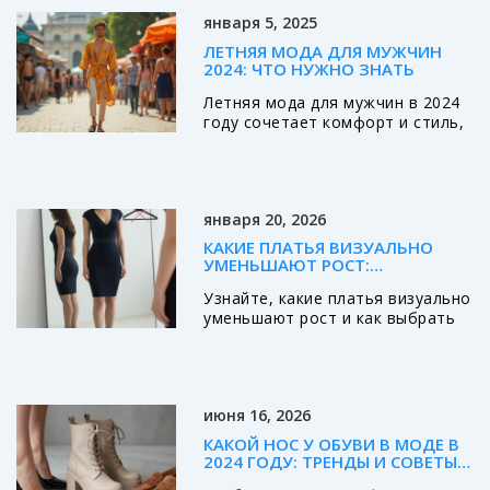
минимализма до уличного
быть в теме и не боится
января 5, 2025
коттеджа и модерн-фольклора.
экспериментов.
ЛЕТНЯЯ МОДА ДЛЯ МУЖЧИН
2024: ЧТО НУЖНО ЗНАТЬ
Летняя мода для мужчин в 2024
году сочетает комфорт и стиль,
делая акцент на натуральные
ткани и яркие цвета. Популярные
элементы включают халаты-
кимоно, легкие брюки и
января 20, 2026
сандалии. Тренды включают в
себя нюансы ретро и
КАКИЕ ПЛАТЬЯ ВИЗУАЛЬНО
минималистические силуэты.
УМЕНЬШАЮТ РОСТ:
Узнайте, как сохранить
ПРАКТИЧНЫЕ СОВЕТЫ ПО
Узнайте, какие платья визуально
индивидуальность, следуя
ВЫБОРУ КРОЯ И ФАСОНА
уменьшают рост и как выбрать
современным тенденциям.
фасон, который сделает вас
стройнее. Советы по крою, цвету
и деталям для женщин ниже 160
см в 2026 году.
июня 16, 2026
КАКОЙ НОС У ОБУВИ В МОДЕ В
2024 ГОДУ: ТРЕНДЫ И СОВЕТЫ
ПО СТИЛЮ