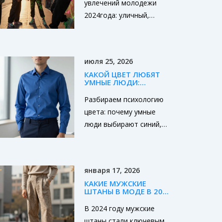
увлечений молодежи
бюджетом.
2024года: уличный,
киберпанк, эко‑мода,
музыка, соцсети и
практические советы по
июля 25, 2026
созданию образа.
КАКОЙ ЦВЕТ ЛЮБЯТ
УМНЫЕ ЛЮДИ:
ПСИХОЛОГИЯ ЦВЕТА В
МОДЕ И ОБРАЗЕ
Разбираем психологию
цвета: почему умные
люди выбирают синий,
черный или серый.
Узнайте, как оттенок
одежды влияет на
января 17, 2026
восприятие вашего
КАКИЕ МУЖСКИЕ
интеллекта и авторитета
ШТАНЫ В МОДЕ В 2024
в 2026 году.
ГОДУ: ГЛАВНЫЕ
ТРЕНДЫ ОСЕНИ
В 2024 году мужские
штаны стали ключевым