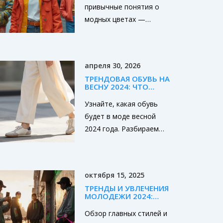
привычные понятия о
модных цветах —
больше экспериментов,
минимум скуки. В статье
рассказываем, какие
апреля 30, 2026
цвета правят балом и с
ТРЕНДОВАЯ ОБУВЬ НА
чем их лучше сочетать.
ВЕСНУ 2024: ЧТО
Будет пару неожиданных
НОСИТЬ, ЧТОБЫ
ВЫГЛЯДЕТЬ СТИЛЬНО
Узнайте, какая обувь
инсайтов и советы, как
будет в моде весной
внедрить тренды в свой
2024 года. Разбираем
гардероб, не тратя
главные тренды: от
целое состояние. Всё
ретро-кроссовок и
максимально по делу, с
массивных лоферов до
примерами из реальных
октября 15, 2025
возвращения балеток и
российских городов.
ТРЕНДЫ И УВЛЕЧЕНИЯ
Мэри Джейн.
Читатель узнает, как
МОЛОДЕЖИ 2024:
СТИЛЬ, МУЗЫКА,
выглядеть современно
ОНЛАЙН
Обзор главных стилей и
даже с базовым