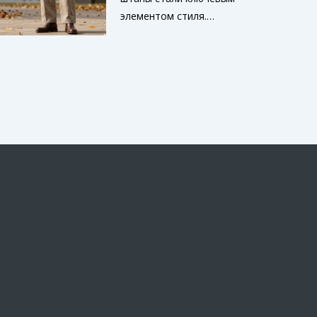
элементом стиля.
Широкие, узкие, карго и
джинсы - всё меняется.
Узнайте, какие модели в
тренде, из какой ткани
лучше выбирать и как
сочетать их с другими
вещами.