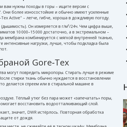
ли вам нужны походы в горы – ищите версии с
e". Они более износостойкие и обычно имеют усиленные
Tex Active" – легче, гибче, хороша в дождливую погоду.
» (дышимость). Он измеряется в г/м²/24ч. Чем цифра выше,
лиматов 10 000–15 000 достаточно, а в экстремальном –
гда мембрана комбинируется с мягкой внутренней тканью,
е интенсивные нагрузки, лучше, чтобы подкладка была
пот.
браной Gore‑Tex
тва могут повредить микропоры. Стирать лучше в режиме
 После стирки ткань обычно нуждается в восстановлении
о делается спреем или в стиральной машине в
оздухе. Тёплый утюг без пара может «запечатать» поры,
) помогает восстановить водоотталкивающий слой.
текает, значит, DWR истёрлось. Повторная обработка
защите от дождя.
мом месте, не сжимайте её в тесном шкафу. Мембрана