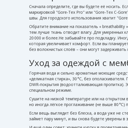
Сначала определите, где вы будете её носить. Ес
маркировкой "Gore‑Tex Pro" или "Gore‑Tex C‑Gor
швы. Для городского использования хватит "Gore‑
Обратите внимание на показатель « breathability 
тем лучше ткань отводит влагу. Для умеренных к
20 000 и более.Не забывайте про подкладку. Ино
которая увеличивает комфорт. Если вы планирует
без волокнистых слоёв – они могут задерживать 
Уход за одеждой с мем
Горячая вода и сильно ароматные моющие средс
«деликатная стирка», 30 °C, без ополаскивателя.
DWR‑покрытия (водоотталкивающая пропитка). Эт
специальном режиме.
Сушите на низкой температуре или на открытом в
но иногда лёгкое проглаживание (не выше 80 °C
Если вещь выглядит без блеска, а вода уже не с
займет пару минут, и вы снова будете уверены в 
И ещё один совет: храните куртку в проветривае