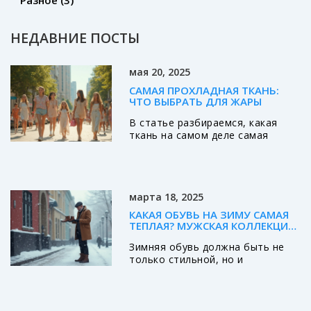
Разное
(3)
НЕДАВНИЕ ПОСТЫ
мая 20, 2025
САМАЯ ПРОХЛАДНАЯ ТКАНЬ:
ЧТО ВЫБРАТЬ ДЛЯ ЖАРЫ
В статье разбираемся, какая
ткань на самом деле самая
прохладная для лета. Какие
материалы спасут от жары и не
прилипнут к коже? Лайфхаки для
выбора одежды, чтобы не
марта 18, 2025
страдать от сильной жары в
городе и на отдыхе. Есть ли
КАКАЯ ОБУВЬ НА ЗИМУ САМАЯ
разница между модными тканями
ТЕПЛАЯ? МУЖСКАЯ КОЛЛЕКЦИЯ
и классикой вроде льна и
ДЛЯ ХОЛОДОВ
Зимняя обувь должна быть не
хлопка? Раскрываю секреты и
только стильной, но и
делюсь своим опытом.
максимально теплой и
устойчивой к скользким дорогам.
В статье рассмотрены
различные виды мужской обуви,