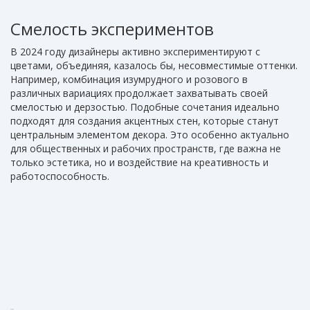
пастельных тонов
с более выразительными
выделяться, не подавляя общее восприятие комнат.
оттенками, такими как лавандовый или терракотовый.
Смелость экспериментов
Эти цвета не только визуально расширяют
В 2024 году дизайнеры активно экспериментируют с
пространство, но и придают помещению глубину и
цветами, объединяя, казалось бы, несовместимые оттенки.
сложность.
Например, комбинация изумрудного и розового в
различных вариациях продолжает захватывать своей
смелостью и дерзостью. Подобные сочетания идеально
подходят для создания акцентных стен, которые станут
центральным элементом декора. Это особенно актуально
для общественных и рабочих пространств, где важна не
только эстетика, но и воздействие на креативность и
работоспособность.