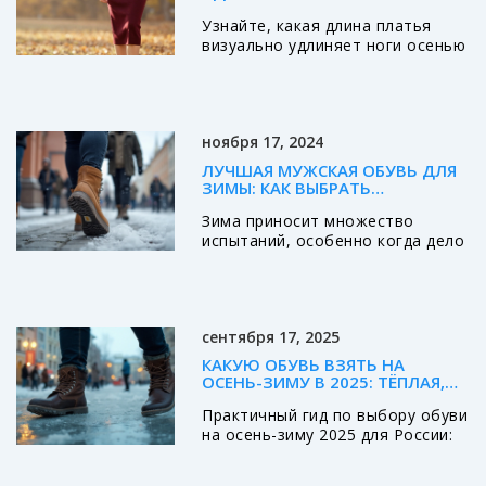
ИДЕАЛЬНОГО СИЛУЭТА НА
Узнайте, какая длина платья
ОСЕНЬ 2026
визуально удлиняет ноги осенью
2026. Разбираем лучшие
варианты: миди, макси и
укороченное миди. Советы по
выбору цвета, обуви и фасонов
ноября 17, 2024
для идеального силуэта.
ЛУЧШАЯ МУЖСКАЯ ОБУВЬ ДЛЯ
ЗИМЫ: КАК ВЫБРАТЬ
НЕКОЛЬЗКИЕ МОДЕЛИ
Зима приносит множество
испытаний, особенно когда дело
касается выбора подходящей
обуви, чтобы избежать
скольжения на льду.
Качественная зимняя обувь не
сентября 17, 2025
только защищает от холода, но
и обеспечивает устойчивость на
КАКУЮ ОБУВЬ ВЗЯТЬ НА
скользких поверхностях. Важные
ОСЕНЬ-ЗИМУ В 2025: ТЁПЛАЯ,
аспекты включают в себя тип
СУХАЯ И НЕСКОЛЬЗКАЯ
Практичный гид по выбору обуви
материала подошвы, дизайн
на осень-зиму 2025 для России:
подошвы и наличие специальных
от мембран и утеплителей до
вставок. Рассмотрим, как
подошв против гололёда,
выбрать обувь, которая не