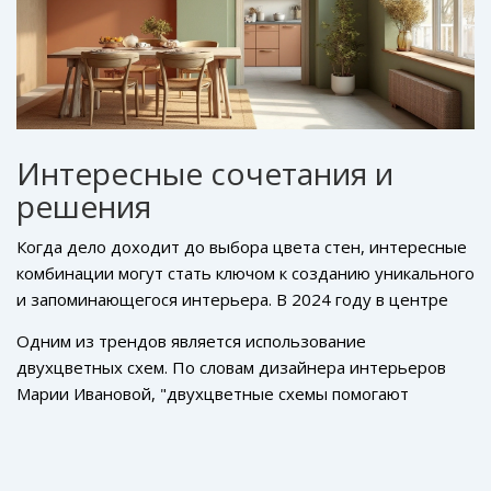
цветовые решения и дополнять ими ваш интерьер.
Интересные сочетания и
решения
Когда дело доходит до выбора цвета стен, интересные
комбинации могут стать ключом к созданию уникального
и запоминающегося интерьера. В 2024 году в центре
внимания оказываются контрастные и в то же время
Одним из трендов является использование
гармоничные сочетания оттенков. Например,
двухцветных схем. По словам дизайнера интерьеров
использование
глубокого синего
в тандеме с теплыми
Марии Ивановой, "двухцветные схемы помогают
оттенками дерева может создать атмосферу
создать структурированное пространство, в котором
современности и уюта, наполнив пространство теплом.
каждый элемент подчеркивает уникальность другого."
Эксперты советуют комбинировать
яркие цвета
с
Это достигается, например, с помощью сочетания
более нейтральными, что позволяет акцентам