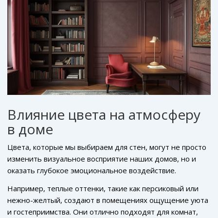
привычном аспекте, как краски для стен в рамках
квартиры или дома. Смешение древних традиций и
современных технологий даёт новые возможности
выразить себя через пространство, которое нас
окружает.
Влияние цвета на атмосферу
в доме
Цвета, которые мы выбираем для стен, могут не просто
изменить визуальное восприятие наших домов, но и
оказать глубокое эмоциональное воздействие.
Исследования показывают, что определённые оттенки
Например, теплые оттенки, такие как персиковый или
могут стимулировать умственную активность,
нежно-желтый, создают в помещениях ощущение уюта
способствовать расслаблению или наоборот вызывать
и гостеприимства. Они отлично подходят для комнат,
тревогу.
Цвет стен
— это не просто элемент дизайна,