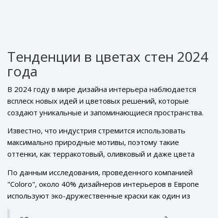
Тенденции в цветах стен 2024
года
В 2024 году в мире дизайна интерьера наблюдается
всплеск новых идей и цветовых решений, которые
создают уникальные и запоминающиеся пространства.
Одним из главных трендов стало возрождение более
Известно, что индустрия стремится использовать
темных оттенков, таких как глубокий изумрудный
максимально природные мотивы, поэтому такие
зелёный и насыщенный лазурный синий. Эти
цвета
оттенки, как терракотовый, оливковый и даже цвета
стен
не только делают интерьер стильным, но и
песка, расширяют палитру современных дизайнеров.
добавляют элемент утонченности и таинственности.
По данным исследования, проведенного компанией
Выбирая такие
модные тенденции
, владельцы домов
Эксперты полагают, что такие выборы способны
"Coloro", около 40% дизайнеров интерьеров в Европе
все чаще обращаются к природе, создавая комфортные
эмоционально обогатить пространство, сделать его
используют эко-дружественные краски как один из
и экологичные условия. По мнению специалистов, это
уютным и безопасным.
своих популярных материалов для создания цвета стен.
реакция на урбанизацию и быструю цифровизацию