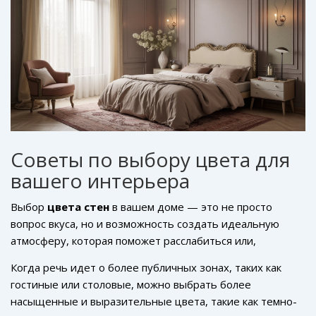
феноменов с помощью
цвета и текстуры стен
. Эти
подходы позволяют глубже прочувствовать
пространство и увидеть все его грани.
Советы по выбору цвета для
вашего интерьера
Выбор
цвета стен
в вашем доме — это не просто
вопрос вкуса, но и возможность создать идеальную
атмосферу, которая поможет расслабиться или,
наоборот, зарядиться энергией. Прежде чем
Когда речь идет о более публичных зонах, таких как
приступить к выбору, подумайте о функциях комнаты.
гостиные или столовые, можно выбрать более
Например, для спальни подходят более мягкие и
насыщенные и выразительные цвета, такие как темно-
успокаивающие оттенки, такие как пастельные голубые