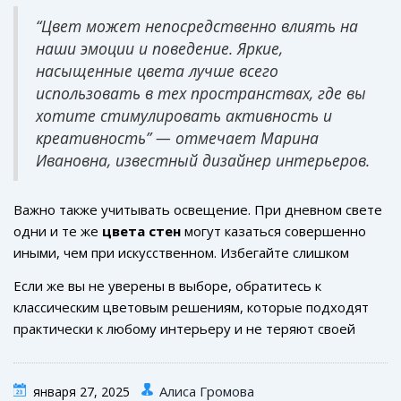
синий или изумрудный. Эти
цвета стен
помогут
и зелёные тона. Исследования показывают, что такие
подчеркнуть стиль и сделать ваш интерьер роскошным.
“Цвет может непосредственно влиять на
цвета способствуют расслаблению и лучшему сну.
Не бойтесь экспериментировать с дополнительными
наши эмоции и поведение. Яркие,
цветами в качестве акцентов: подушки, шторы и
насыщенные цвета лучше всего
картины могут добавить глубину и динамичность.
использовать в тех пространствах, где вы
Наживые акценты, такие как горчичный или ярко-
хотите стимулировать активность и
красный, часто используются для создания
креативность” — отмечает Марина
драматического эффекта.
Ивановна, известный дизайнер интерьеров.
Важно также учитывать освещение. При дневном свете
одни и те же
цвета стен
могут казаться совершенно
иными, чем при искусственном. Избегайте слишком
темных тонов в узких и маленьких пространствах, так
Если же вы не уверены в выборе, обратитесь к
как они могут создать ощущение замкнутости. Белый и
классическим цветовым решениям, которые подходят
светлые оттенки, наоборот, расширяют пространство и
практически к любому интерьеру и не теряют своей
делают его светлее. Важно также заранее
актуальности. Важно помнить, что мода приходит и
протестировать выбранный цвет на небольшой
уходит, но
комфорт
и уют должны оставаться всегда.
площади, чтобы увидеть, как он выглядит при разном
Алиса Громова
января 27, 2025
Делая выбор в пользу спокойных и нейтральных тонов,