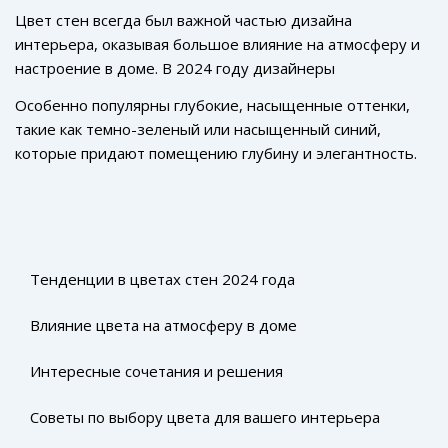
Цвет стен всегда был важной частью дизайна
интерьера, оказывая большое влияние на атмосферу и
настроение в доме. В 2024 году дизайнеры
акцентируют внимание на уникальных цветовых
Особенно популярны глубокие, насыщенные оттенки,
решениях, которые способны кардинально изменить
такие как темно-зеленый или насыщенный синий,
облик пространства. Забудьте о стандартных белых и
которые придают помещению глубину и элегантность.
пастельных тонах — в этом году в моде
Также на первый план выходят экспериментальные
выразительность и индивидуальность.
текстуры и неожиданные сочетания, что позволяет
создавать эффектные и запоминающиеся интерьеры.
Независимо от выбранного цветового решения, важно
учитывать, как оно будет сочетаться с мебелью и
Тенденции в цветах стен 2024 года
светом, чтобы добиться гармонии.
Влияние цвета на атмосферу в доме
Интересные сочетания и решения
Советы по выбору цвета для вашего интерьера