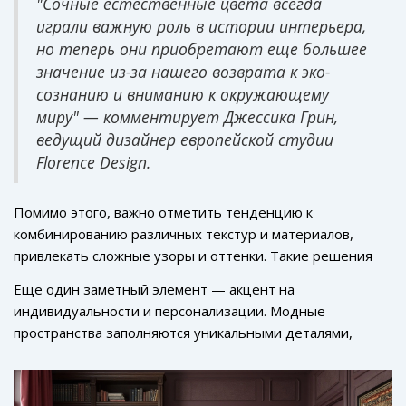
Такое внимание к экологии также подтверждается
"Сочные естественные цвета всегда
нашего общества. Психологически такие коллективные
выборами насыщенных зелёных тонов, которые
играли важную роль в истории интерьера,
предпочтения представляют собой стремление к
символически отражают заботу о нашей планете.
но теперь они приобретают еще большее
гармонии и естественности.
значение из-за нашего возврата к эко-
сознанию и вниманию к окружающему
миру" — комментирует Джессика Грин,
ведущий дизайнер европейской студии
Florence Design.
Помимо этого, важно отметить тенденцию к
комбинированию различных текстур и материалов,
привлекать сложные узоры и оттенки. Такие решения
делают дизайн разнообразным и богатым благодаря
Еще один заметный элемент — акцент на
использованию бархатистых и матовых финишей.
индивидуальности и персонализации. Модные
Вдохновением становятся произведения искусства
пространства заполняются уникальными деталями,
разных эпох, и этот микс старого и нового перекликается
вдохновленными непосредственными предпочтениями
с современной жизнью, полной динамики и
и историями жильцов. А
дизайн 2024
предлагает
противоречий.
разнообразие и экспериментальность даже в таком