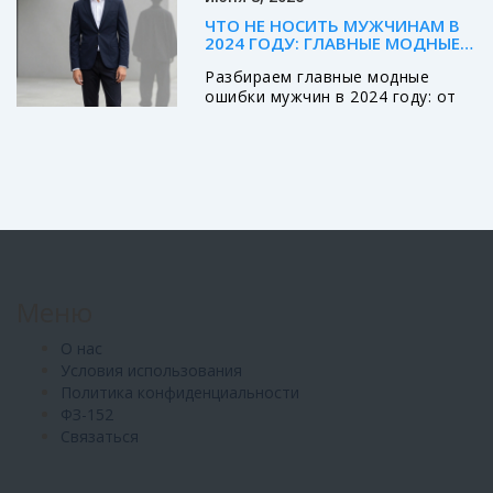
ЧТО НЕ НОСИТЬ МУЖЧИНАМ В
2024 ГОДУ: ГЛАВНЫЕ МОДНЫЕ
ОШИБКИ И КАК ИХ ИЗБЕЖАТЬ
Разбираем главные модные
ошибки мужчин в 2024 году: от
рваных джинсов до кричащих
логотипов. Узнайте, какие вещи
стоит убрать из гардероба,
чтобы выглядеть стильно и
современно.
Меню
О нас
Условия использования
Политика конфиденциальности
ФЗ-152
Связаться