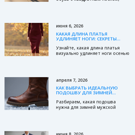
тонкой платформой и
натуральными материалами.
Кроссовки стали частью
делового стиля, а яркие цвета
июня 6, 2026
уступили место минимализму.
Главное - комфорт и качество.
КАКАЯ ДЛИНА ПЛАТЬЯ
УДЛИНЯЕТ НОГИ: СЕКРЕТЫ
ИДЕАЛЬНОГО СИЛУЭТА НА
Узнайте, какая длина платья
ОСЕНЬ 2026
визуально удлиняет ноги осенью
2026. Разбираем лучшие
варианты: миди, макси и
укороченное миди. Советы по
выбору цвета, обуви и фасонов
апреля 7, 2026
для идеального силуэта.
КАК ВЫБРАТЬ ИДЕАЛЬНУЮ
ПОДОШВУ ДЛЯ ЗИМНЕЙ
МУЖСКОЙ ОБУВИ: ГИД ПО
Разбираем, какая подошва
МАТЕРИАЛАМ И ПРОТЕКТОРУ
нужна для зимней мужской
обуви. Сравнение ТПУ, ЭВА и
резины, секреты выбора
протектора и советы, как не
замерзнуть в сильные морозы.
июня 8, 2026