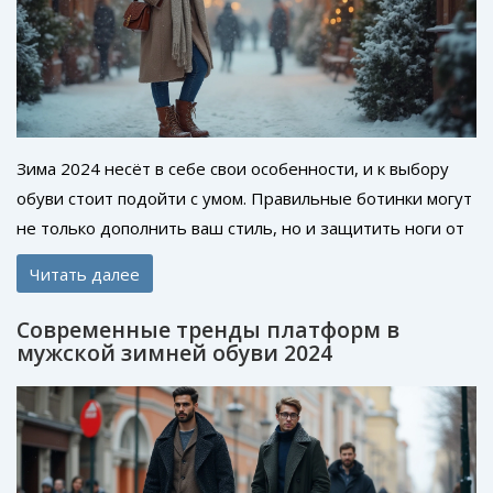
Зима 2024 несёт в себе свои особенности, и к выбору
обуви стоит подойти с умом. Правильные ботинки могут
не только дополнить ваш стиль, но и защитить ноги от
мороза и снега. Обращайте внимание на такие детали,
Читать далее
как материал, подошва и удобство. Мы предложим
конкретные советы, которые помогут не ошибиться с
Современные тренды платформ в
выбором и идти в ногу с модой.
мужской зимней обуви 2024