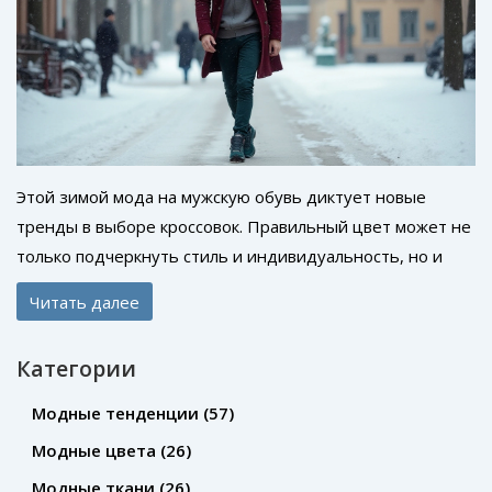
Этой зимой мода на мужскую обувь диктует новые
тренды в выборе кроссовок. Правильный цвет может не
только подчеркнуть стиль и индивидуальность, но и
добавить уверенности в зимний гардероб. Мы
Читать далее
рассмотрим основные цветовые тренды, которые
доминируют в сезоне, и дадим советы по их сочетанию
Категории
с повседневной одеждой. Узнайте, какие цвета
кроссовок помогут сделать ваш образ модным и
Модные тенденции
(57)
актуальным в этом сезоне.
Модные цвета
(26)
Модные ткани
(26)