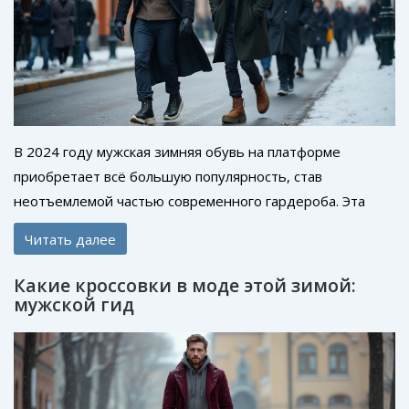
В 2024 году мужская зимняя обувь на платформе
приобретает всё большую популярность, став
неотъемлемой частью современного гардероба. Эта
обувь не только защищает от холода и льда, но и
Читать далее
позволяет выразить индивидуальный стиль. Сочетание
комфорта и эстетики делают платформы более
Какие кроссовки в моде этой зимой:
востребованными, особенно в условиях переменчивого
мужской гид
зимнего климата. От удобных кроссовок до элегантных
ботинок – каждый может найти пару по своему вкусу.