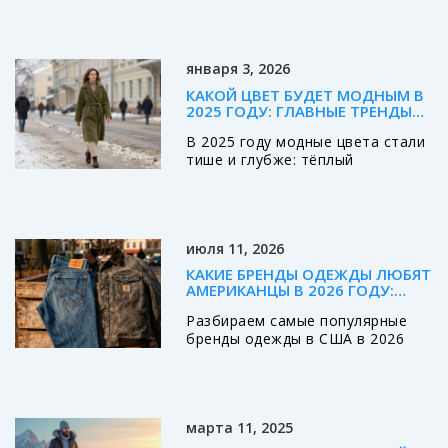
вкусов и настроений. От
классического до уличного,
каждый стиль имеет свои
января 3, 2026
особенности и
привлекательность. Как
КАКОЙ ЦВЕТ БУДЕТ МОДНЫМ В
разобраться во всех деталях и
2025 ГОДУ: ГЛАВНЫЕ ТРЕНДЫ
выбрать то, что подходит
ОДЕЖДЫ
В 2025 году модные цвета стали
именно вам? Рассмотрим самые
тише и глубже: тёплый
популярные из них и дадим
оливковый и глубокий бордовый
несколько советов по созданию
заменили яркие оттенки. Это
собственного образа.
цвета, которые не требуют
внимания, но создают ощущение
июля 11, 2026
уюта и уверенности.
КАКИЕ БРЕНДЫ ОДЕЖДЫ ЛЮБЯТ
АМЕРИКАНЦЫ В 2026 ГОДУ:
ТРЕНДЫ И СТИЛИ
Разбираем самые популярные
бренды одежды в США в 2026
году: от легендарных Levi's и
Nike до эко-трендов Patagonia.
Узнайте, почему американцы
выбирают эти марки и как
марта 11, 2025
применить их опыт в своем
гардеробе.