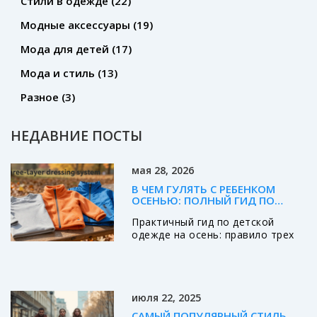
Стили в одежде
(22)
Модные аксессуары
(19)
Мода для детей
(17)
Мода и стиль
(13)
Разное
(3)
НЕДАВНИЕ ПОСТЫ
мая 28, 2026
В ЧЕМ ГУЛЯТЬ С РЕБЕНКОМ
ОСЕНЬЮ: ПОЛНЫЙ ГИД ПО
ДЕТСКОЙ ОДЕЖДЕ
Практичный гид по детской
одежде на осень: правило трех
слоев, выбор курток, обуви и
аксессуаров. Узнайте, как
одевать ребенка, чтобы он не
замерз и не вспотел.
июля 22, 2025
САМЫЙ ПОПУЛЯРНЫЙ СТИЛЬ