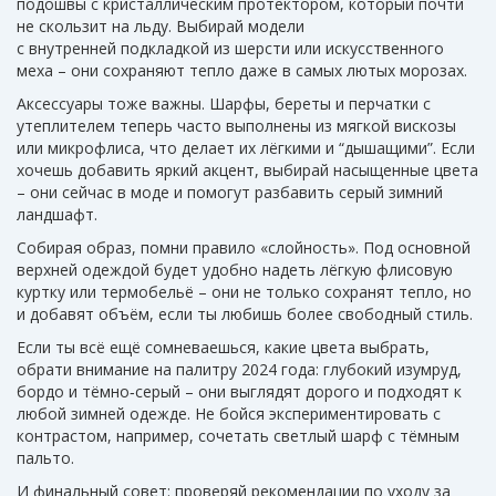
подошвы с кристаллическим протектором, который почти
не скользит на льду. Выбирай модели
с внутренней подкладкой из шерсти или искусственного
меха – они сохраняют тепло даже в самых лютых морозах.
Аксессуары тоже важны. Шарфы, береты и перчатки с
утеплителем теперь часто выполнены из мягкой вискозы
или микрофлиса, что делает их лёгкими и “дышащими”. Если
хочешь добавить яркий акцент, выбирай насыщенные цвета
– они сейчас в моде и помогут разбавить серый зимний
ландшафт.
Собирая образ, помни правило «слойность». Под основной
верхней одеждой будет удобно надеть лёгкую флисовую
куртку или термобельё – они не только сохранят тепло, но
и добавят объём, если ты любишь более свободный стиль.
Если ты всё ещё сомневаешься, какие цвета выбрать,
обрати внимание на палитру 2024 года: глубокий изумруд,
бордо и тёмно‑серый – они выглядят дорого и подходят к
любой зимней одежде. Не бойся экспериментировать с
контрастом, например, сочетать светлый шарф с тёмным
пальто.
И финальный совет: проверяй рекомендации по уходу за