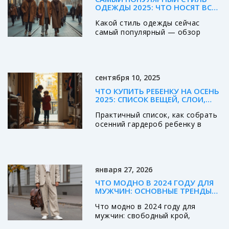
ОДЕЖДЫ 2025: ЧТО НОСЯТ ВСЕ
И ПОЧЕМУ
Какой стиль одежды сейчас
самый популярный — обзор
главных тенденций, советы для
повседневной жизни и примеры
реальных образов на 2025 год.
сентября 10, 2025
ЧТО КУПИТЬ РЕБЕНКУ НА ОСЕНЬ
2025: СПИСОК ВЕЩЕЙ, СЛОИ,
ОБУВЬ И ЦЕНЫ ДЛЯ МОСКВЫ
Практичный список, как собрать
осенний гардероб ребенку в
Москве: слои, обувь,
количества, материалы, цены
2025. Готовые чек-листы,
таблица по погоде и FAQ.
января 27, 2026
ЧТО МОДНО В 2024 ГОДУ ДЛЯ
МУЖЧИН: ОСНОВНЫЕ ТРЕНДЫ
ОДЕЖДЫ И СТИЛИ
Что модно в 2024 году для
мужчин: свободный крой,
нейтральные цвета,