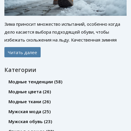
Зима приносит множество испытаний, особенно когда
дело касается выбора подходящей обуви, чтобы
избежать скольжения на льду. Качественная зимняя
обувь не только защищает от холода, но и
Читать далее
обеспечивает устойчивость на скользких поверхностях.
Важные аспекты включают в себя тип материала
Категории
подошвы, дизайн подошвы и наличие специальных
вставок. Рассмотрим, как выбрать обувь, которая не
Модные тенденции
(58)
подвезет в гололед и обеспечит комфорт и
Модные цвета
(26)
безопасность.
Модные ткани
(26)
Мужская мода
(25)
Мужская обувь
(23)