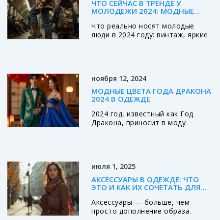
ЧТО СЕЙЧАС В ТРЕНДЕ У
МОЛОДЕЖИ 2024: МОДНЫЕ
СТИЛИ, КОТОРЫЕ РЕАЛЬНО
Что реально носят молодые
НОСЯТ
люди в 2024 году: винтаж, яркие
цвета, вторичная мода и
гендерная нейтральность. Без
брендов, без правил - только
личность.
ноября 12, 2024
МОДНЫЕ ЦВЕТА ГОДА ДРАКОНА
2024 В ОДЕЖДЕ
2024 год, известный как Год
Дракона, приносит в моду
насыщенные и таинственные
цвета. Узнайте, какие оттенки
станут самыми популярными в
новогоднем образе и как их
июля 1, 2025
правильно сочетать. В статье
мы раскроем секреты выбора
АКСЕССУАРЫ В ОДЕЖДЕ: ЧТО
одежды, которая поможет
ЭТО И КАК ИХ СОЧЕТАТЬ ДЛЯ
подчеркнуть индивидуальность и
СТИЛЬНОГО ОБРАЗА
Аксессуары — больше, чем
привлечь удачу. Откройте для
просто дополнение образа.
себя советы стилистов и
Разбираемся, что относится к
удивительные факты о