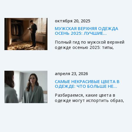
аксессуарам в одежде, какими
символике дракона в культуре.
они бывают и как их правильно
Погрузитесь в мир модных
сочетать.
тенденций и вдохните
октября 20, 2025
атмосферу загадочного востока.
МУЖСКАЯ ВЕРХНЯЯ ОДЕЖДА
ОСЕНЬ 2025: ЛУЧШИЕ
ВАРИАНТЫ
Полный гид по мужской верхней
одежде осенью 2025: типы,
цвета, бренды и уход. Выбирайте
пальто, пуховик, куртку и другие
модели с учётом стиля и
климата.
апреля 23, 2026
САМЫЕ НЕКРАСИВЫЕ ЦВЕТА В
ОДЕЖДЕ: ЧТО БОЛЬШЕ НЕ
НОСЯТ И ПОЧЕМУ
Разбираемся, какие цвета в
одежде могут испортить образ,
что такое цветотип и как носить
даже самые спорные оттенки,
чтобы выглядеть стильно в 2026
году.