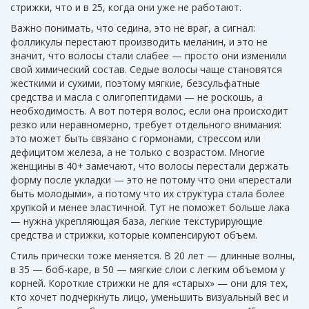
стрижки, что и в 25, когда они уже не работают.
Важно понимать, что
седина
,
это не враг, а сигнал:
фолликулы перестают производить меланин, и это не
значит, что волосы стали слабее — просто они изменили
свой химический состав
. Седые волосы чаще становятся
жесткими и сухими, поэтому мягкие, безсульфатные
средства и масла с олигопептидами — не роскошь, а
необходимость. А вот
потеря волос
,
если она происходит
резко или неравномерно, требует отдельного внимания:
это может быть связано с гормонами, стрессом или
дефицитом железа, а не только с возрастом
. Многие
женщины в 40+ замечают, что волосы перестали держать
форму после укладки — это не потому что они «перестали
быть молодыми», а потому что их структура стала более
хрупкой и менее эластичной. Тут не поможет больше лака
— нужна укрепляющая база, легкие текстурирующие
средства и стрижки, которые компенсируют объем.
Стиль прически тоже меняется. В 20 лет — длинные волны,
в 35 — боб-каре, в 50 — мягкие слои с легким объемом у
корней. Короткие стрижки не для «старых» — они для тех,
кто хочет подчеркнуть лицо, уменьшить визуальный вес и