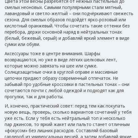
Цвета этой весны разрёбятся от нежных пастельных до
смелых неоновых. Самыми популярными стали мятный,
лавандовый и светло-желтый – они подчёркивают свежесть
сезона. Для смелых образов подойдёт ярко-розовый или
кислотный оранжевый. Чтобы сочетать такие оттенки без
перебора, держи основной наряд в нейтральных тонах
(белый, бежевый, серый) и добавляй яркий элемент в виде
сумки или обуви.
Аксессуары тоже в центре внимания. Шарфы
возвращаются, но уже в виде лёгких шелковых лент,
которые можно завязать на шее или сумке.
Солнцезащитные очки в круглой оправе и массивные
цепочки придают образу современный отпечаток. Не
забывай про удобные кроссовки в пастельных тонах – они
сочетаются почти с любой одеждой и подходят как для
прогулки, так и для работы.
И, конечно, практический совет: перед тем как покупать
новую вещь, проверь, сколько вариантов сочетаний у тебя
уже есть. Если у тебя есть нейтральный топ и несколько
пар джинсов, то яркий жакет или пальто станет отличным
«фокусом» без лишних расходов. Составляй базовый
гардероб из универсальных вещей, а затем добавляй яркие