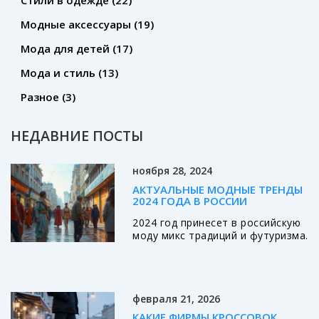
Стили в одежде
(22)
Модные аксессуары
(19)
Мода для детей
(17)
Мода и стиль
(13)
Разное
(3)
НЕДАВНИЕ ПОСТЫ
ноября 28, 2024
АКТУАЛЬНЫЕ МОДНЫЕ ТРЕНДЫ
2024 ГОДА В РОССИИ
2024 год принесет в российскую
моду микс традиций и футуризма.
Уличный стиль обретает новое
значение, а экология становится
в центре внимания. Сочетание
старины и технологии
февраля 21, 2026
раскрывает новые грани
самовыражения. Влияние
КАКИЕ ФИРМЫ КРОССОВОК