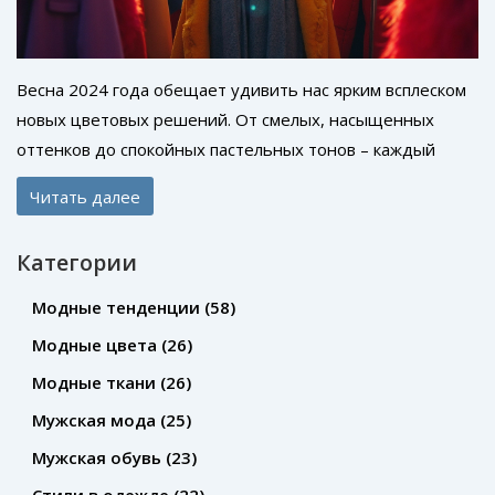
Весна 2024 года обещает удивить нас ярким всплеском
новых цветовых решений. От смелых, насыщенных
оттенков до спокойных пастельных тонов – каждый
сможет найти модный цвет по душе. В статье поговорим
Читать далее
о том, как выбрать идеальный цвет для гардероба и как
сочетать его с другими трендами. Такая информация
Категории
будет полезна для всех, кто следит за последними
изменениями в мире моды. Оставайтесь в тренде и
Модные тенденции
(58)
развивайте свой стиль!
Модные цвета
(26)
Модные ткани
(26)
Мужская мода
(25)
Мужская обувь
(23)