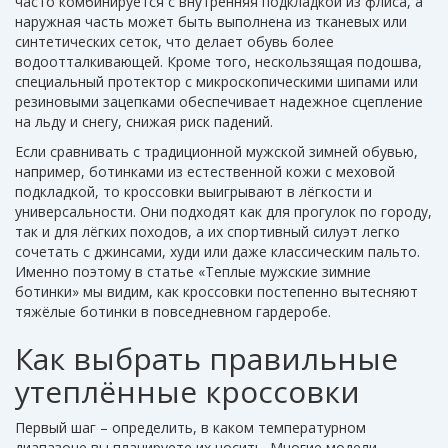
часто комбинируется с внутренняя подкладкой из флиса, а
наружная часть может быть выполнена из тканевых или
синтетических сеток, что делает обувь более
водоотталкивающей. Кроме того,
нескользящая подошва
,
специальный протектор с микроскопическими шипами или
резиновыми зацепками
обеспечивает надежное сцепление
на льду и снегу, снижая риск падений.
Если сравнивать с традиционной
мужской зимней обувью
,
например, ботинками из естественной кожи с меховой
подкладкой
, то кроссовки выигрывают в лёгкости и
универсальности. Они подходят как для прогулок по городу,
так и для лёгких походов, а их спортивный силуэт легко
сочетать с джинсами, худи или даже классическим пальто.
Именно поэтому в статье «Теплые мужские зимние
ботинки» мы видим, как кроссовки постепенно вытесняют
тяжёлые ботинки в повседневном гардеробе.
Как выбрать правильные
утеплённые кроссовки
Первый шаг – определить, в каком температурном
диапазоне вы планируете их носить. Многие модели