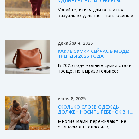
УДЛИНЯЕТ НОГИ: СЕКРЕТЫ
ИДЕАЛЬНОГО СИЛУЭТА НА
Узнайте, какая длина платья
ОСЕНЬ 2026
визуально удлиняет ноги осенью
2026. Разбираем лучшие
варианты: миди, макси и
укороченное миди. Советы по
выбору цвета, обуви и фасонов
декабря 4, 2025
для идеального силуэта.
КАКИЕ СУМКИ СЕЙЧАС В МОДЕ:
ТРЕНДЫ 2025 ГОДА
В 2025 году модные сумки стали
проще, но выразительнее:
миниатюрные, из натуральных
материалов, без логотипов.
Выбирайте не по тренду, а по
жизни - и ваша сумка будет
июня 8, 2025
идеальной.
СКОЛЬКО СЛОЕВ ОДЕЖДЫ
ДОЛЖЕН НОСИТЬ РЕБЕНОК В 1
ГОД: СОВЕТЫ ДЛЯ ОСЕНИ
Многие мамы переживают, не
слишком ли тепло или,
наоборот, прохладно одет их
малыш осенью. Эта статья