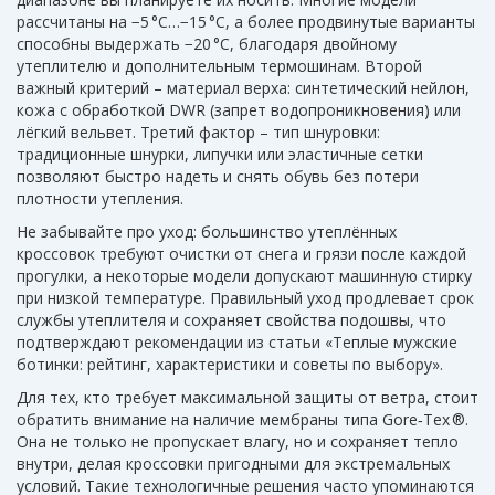
рассчитаны на −5 °C…−15 °C, а более продвинутые варианты
способны выдержать −20 °C, благодаря двойному
утеплителю и дополнительным термошинам. Второй
важный критерий – материал верха: синтетический нейлон,
кожа с обработкой DWR (запрет водопроникновения) или
лёгкий вельвет. Третий фактор – тип шнуровки:
традиционные шнурки, липучки или эластичные сетки
позволяют быстро надеть и снять обувь без потери
плотности утепления.
Не забывайте про уход: большинство утеплённых
кроссовок требуют очистки от снега и грязи после каждой
прогулки, а некоторые модели допускают машинную стирку
при низкой температуре. Правильный уход продлевает срок
службы утеплителя и сохраняет свойства подошвы, что
подтверждают рекомендации из статьи «Теплые мужские
ботинки: рейтинг, характеристики и советы по выбору».
Для тех, кто требует максимальной защиты от ветра, стоит
обратить внимание на наличие мембраны типа Gore‑Tex ®.
Она не только не пропускает влагу, но и сохраняет тепло
внутри, делая кроссовки пригодными для экстремальных
условий. Такие технологичные решения часто упоминаются