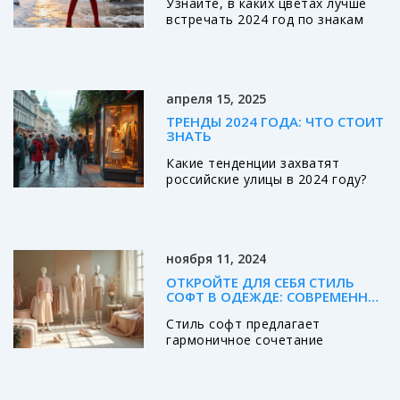
Узнайте, в каких цветах лучше
ДЛЯ КАЖДОГО ЗНАКА
встречать 2024 год по знакам
зодиака, чтобы усилить энергию,
настроиться на удачу и
подчеркнуть свою
индивидуальность. Практические
апреля 15, 2025
рекомендации для каждого
знака.
ТРЕНДЫ 2024 ГОДА: ЧТО СТОИТ
ЗНАТЬ
Какие тенденции захватят
российские улицы в 2024 году?
От экологичной моды до
технологий — узнайте, какие
новинки будут актуальны. Эта
статья даст вам представление
ноября 11, 2024
о ключевых трендах и поможет
вписаться в динамичный ритм
ОТКРОЙТЕ ДЛЯ СЕБЯ СТИЛЬ
современного стиля.
СОФТ В ОДЕЖДЕ: СОВРЕМЕННАЯ
ЛЕГКОСТЬ И КОМФОРТ
Стиль софт предлагает
гармоничное сочетание
комфорта и моды, который
подходит для всех возрастов и
типов фигур. Такой стиль