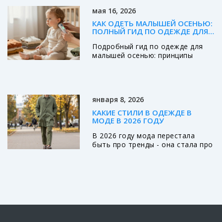
становится все популярнее
мая 16, 2026
благодаря своей
универсальности и
КАК ОДЕТЬ МАЛЫШЕЙ ОСЕНЬЮ:
практичности, объединяя в себе
ПОЛНЫЙ ГИД ПО ОДЕЖДЕ ДЛЯ
нежные материалы и пастельные
ДЕТЕЙ ОТ РОЖДЕНИЯ ДО 3 ЛЕТ
Подробный гид по одежде для
цвета. Важно в нем уделять
малышей осенью: принципы
внимание деталям и
многослойности, таблица
аксессуарам, чтобы создать
температур, выбор материалов
неповторимый образ. В статье
и возрастные особенности.
вы найдете полезные советы по
Узнайте, как избежать
выбору одежды в этом стиле и
января 8, 2026
переохлаждения и перегрева.
примеры удачных сочетаний.
КАКИЕ СТИЛИ В ОДЕЖДЕ В
МОДЕ В 2026 ГОДУ
В 2026 году мода перестала
быть про тренды - она стала про
личность. Узнайте, какие стили в
одежде реально живут на улицах
России: от джентльменского
минимализма до уличного
коттеджа и модерн-фольклора.