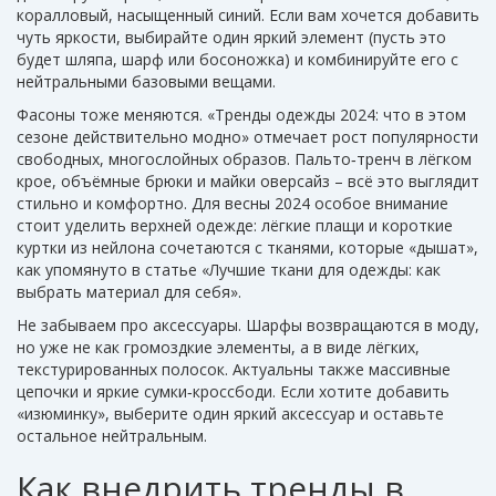
коралловый, насыщенный синий. Если вам хочется добавить
чуть яркости, выбирайте один яркий элемент (пусть это
будет шляпа, шарф или босоножка) и комбинируйте его с
нейтральными базовыми вещами.
Фасоны тоже меняются. «Тренды одежды 2024: что в этом
сезоне действительно модно» отмечает рост популярности
свободных, многослойных образов. Пальто‑тренч в лёгком
крое, объёмные брюки и майки оверсайз – всё это выглядит
стильно и комфортно. Для весны 2024 особое внимание
стоит уделить верхней одежде: лёгкие плащи и короткие
куртки из нейлона сочетаются с тканями, которые «дышат»,
как упомянуто в статье «Лучшие ткани для одежды: как
выбрать материал для себя».
Не забываем про аксессуары. Шарфы возвращаются в моду,
но уже не как громоздкие элементы, а в виде лёгких,
текстурированных полосок. Актуальны также массивные
цепочки и яркие сумки‑кроссбоди. Если хотите добавить
«изюминку», выберите один яркий аксессуар и оставьте
остальное нейтральным.
Как внедрить тренды в