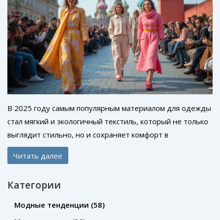
В 2025 году самым популярным материалом для одежды
стал мягкий и экологичный текстиль, который не только
выглядит стильно, но и сохраняет комфорт в
повседневной носке. Какие ткани пользуются
Читать далее
наибольшим спросом и почему именно они попали в
тренд? Разобравшись в этом, можно удвоить свою
Категории
уверенность при выборе одежды и даже почувствовать
себя в курсе последних трендов. Этой весной текстиль
Модные тенденции
(58)
стал настоящим героем гардеробов и модных подиумов.