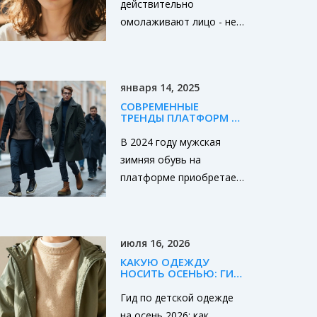
действительно
И 50
омолаживают лицо - не
за счет длины, а
благодаря объему,
форме и направлению
января 14, 2025
линий. Узнайте, какие
СОВРЕМЕННЫЕ
стили работают после
ТРЕНДЫ ПЛАТФОРМ В
30, 40 и 50, и как
МУЖСКОЙ ЗИМНЕЙ
ОБУВИ 2024
В 2024 году мужская
избежать ошибок,
зимняя обувь на
которые старят.
платформе приобретает
всё большую
популярность, став
неотъемлемой частью
июля 16, 2026
современного
КАКУЮ ОДЕЖДУ
гардероба. Эта обувь не
НОСИТЬ ОСЕНЬЮ: ГИД
только защищает от
ПО ДЕТСКОЙ ОДЕЖДЕ
НА ОСЕНЬ 2026
Гид по детской одежде
холода и льда, но и
на осень 2026: как