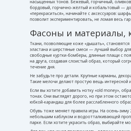
насыщенных тонов. Бежевый, горчичный, оливков
бордовый, горчично‑жёлтый и кобальтовый — доб
«перекраситься», начинайте с аксессуаров: шарфы
позволит экспериментировать, не ломая весь гар
Фасоны и материалы, 
Ткани, позволяющие коже «дышать», становятся
эластана и шерстяные смеси — лучший выбор дл
свободные куртки-бомберы, длинные плащи с поя
на друга, создавая слоистый образ, который сог
течение дня.
Не забудьте про детали. Крупные карманы, декор
Такие мелочи делают простую вещь интересной и
Если вы хотите добавить нотку «old money», обр
тонах. Они выглядят дорого, но при этом остают
юбкой-карандаш для более расслабленного образ
Обувь тоже меняет правила игры. На осень‑зиму 
небольшим каблуком и водоотталкивающей пропит
парке. Если хотите украсить образ, выбирайте м