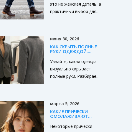
МУЖЧИНЫ
это не женская деталь, а
практичный выбор для
мужчин. Узнайте, какие
модели, материалы и
цвета в тренде, как
июня 30, 2026
выбрать идеальную
КАК СКРЫТЬ ПОЛНЫЕ
зимнюю обувь и с чем её
РУКИ ОДЕЖДОЙ:
носить.
ЛУЧШИЕ ФАСОНЫ И
ТРЕНДЫ ОСЕНИ 2026
Узнайте, какая одежда
визуально скрывает
полные руки. Разбираем
лучшие фасоны, ткани и
цветовые решения для
создания стройного
марта 5, 2026
силуэта осенью 2026.
КАКИЕ ПРИЧЕСКИ
ОМОЛАЖИВАЮТ
ЛИЦО: ЛУЧШИЕ
ВАРИАНТЫ ДЛЯ
Некоторые прически
ЖЕНЩИН ПОСЛЕ 30, 40