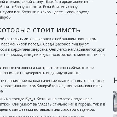
ый и темно-синий станут базой, а яркие акценты —
авят образу живости. Если боитесь сразу
, сумки или ботинки в ярком цвете. Такой подход
дероб.
которые стоит иметь
 обязательными. Лён, хлопок с небольшим процентом
я переменчивой погоды. Среди фасонов лидируют
сом и кардиганы оверсайз. Они легко накладываются друг
реет в прохладные дни и даст возможность менять стиль в
ативные пуговицы и контрастные швы сейчас в топе.
 позволяют подчеркнуть индивидуальность.
атите внимание на классические плащи и пальто в строгих
ся практичными. Комбинируйте их с джинсами-скинни или
а.
2024 в тренде будут ботинки на толстой подошве с
кой. Они умеют выглядеть стильно как в городе, так и в
одели с замшевыми вставками или лаковой отделкой.