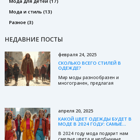
Мода для детей
(17)
Мода и стиль
(13)
Разное
(3)
НЕДАВНИЕ ПОСТЫ
февраля 24, 2025
СКОЛЬКО ВСЕГО СТИЛЕЙ В
ОДЕЖДЕ?
Мир моды разнообразен и
многогранен, предлагая
множество стилей для разных
вкусов и настроений. От
классического до уличного,
каждый стиль имеет свои
апреля 20, 2025
особенности и
привлекательность. Как
КАКОЙ ЦВЕТ ОДЕЖДЫ БУДЕТ В
разобраться во всех деталях и
МОДЕ В 2024 ГОДУ: САМЫЕ
выбрать то, что подходит
АКТУАЛЬНЫЕ ТРЕНДЫ
В 2024 году мода подарит нам
именно вам? Рассмотрим самые
смелые цвета и необычные
популярные из них и дадим