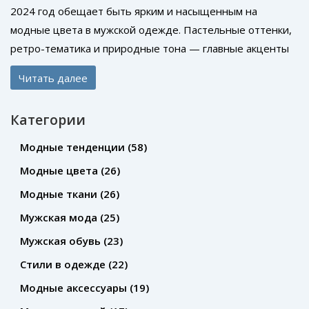
2024 год обещает быть ярким и насыщенным на
модные цвета в мужской одежде. Пастельные оттенки,
ретро-тематика и природные тона — главные акценты
нового сезона. В противовес классике, мужчины все
Читать далее
чаще выбирают смелые и небанальные расцветки. Этот
тренд подчеркивает индивидуальность и помогает
Категории
выделиться в толпе. Секреты удачного сочетания
цветов и акценты на самых актуальных из них вас ждут
Модные тенденции
(58)
в материале.
Модные цвета
(26)
Модные ткани
(26)
Мужская мода
(25)
Мужская обувь
(23)
Стили в одежде
(22)
Модные аксессуары
(19)