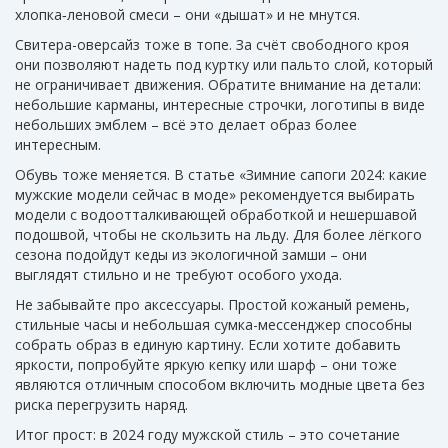
хлопка‑леновой смеси – они «дышат» и не мнутся.
Свитера-оверсайз тоже в топе. За счёт свободного кроя
они позволяют надеть под куртку или пальто слой, который
не ограничивает движения. Обратите внимание на детали:
небольшие карманы, интересные строчки, логотипы в виде
небольших эмблем – всё это делает образ более
интересным.
Обувь тоже меняется. В статье «Зимние сапоги 2024: какие
мужские модели сейчас в моде» рекомендуется выбирать
модели с водоотталкивающей обработкой и нешершавой
подошвой, чтобы не скользить на льду. Для более лёгкого
сезона подойдут кеды из экологичной замши – они
выглядят стильно и не требуют особого ухода.
Не забывайте про аксессуары. Простой кожаный ремень,
стильные часы и небольшая сумка-мессенджер способны
собрать образ в единую картину. Если хотите добавить
яркости, попробуйте яркую кепку или шарф – они тоже
являются отличным способом включить модные цвета без
риска перегрузить наряд.
Итог прост: в 2024 году мужской стиль – это сочетание