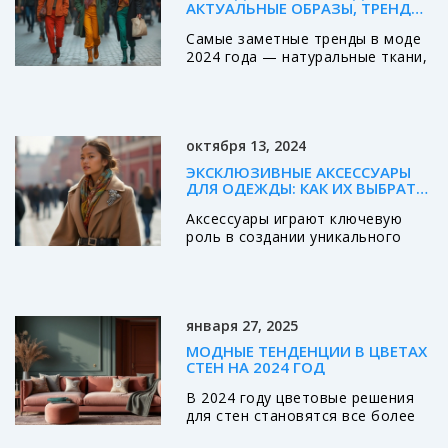
От шерстяной подкладки до
АКТУАЛЬНЫЕ ОБРАЗЫ, ТРЕНДЫ
водонепроницаемых технологий
И СОВЕТЫ СТИЛИСТОВ
Самые заметные тренды в моде
— рассказываем подробности.
2024 года — натуральные ткани,
Здесь вы найдёте практические
смелые цвета, удобные фасоны и
советы, реальные рекомендации
неожиданные сочетания. В
и идеи для стильной зимы.
статье — советы, факты, идеи
образов.
октября 13, 2024
ЭКСКЛЮЗИВНЫЕ АКСЕССУАРЫ
ДЛЯ ОДЕЖДЫ: КАК ИХ ВЫБРАТЬ
И НОСИТЬ
Аксессуары играют ключевую
роль в создании уникального
образа и выражении
индивидуальности через одежду.
От ярких брошей до стильных
ремней, каждый элемент вносит
января 27, 2025
свою лепту в общий стиль. В
наше время разнообразие
МОДНЫЕ ТЕНДЕНЦИИ В ЦВЕТАХ
модных аксессуаров
СТЕН НА 2024 ГОД
ошеломляет, и важно уметь
В 2024 году цветовые решения
выбрать и сочетать их
для стен становятся все более
правильно. Эта статья поможет
оригинальными, отражая
разобраться в мире аксессуаров