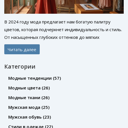
В 2024 году мода предлагает нам богатую палитру
цветов, которая подчеркнет индивидуальность и стиль.
От насыщенных глубоких оттенков до мягких
пастельных тонов — каждый найдет что-то для себя.
Читать далее
Особое внимание уделяется устойчивым и экологически
чистым материалам, которые становятся главными
Категории
трендами года. В статье обсуждаются лидирующие
цвета сезона и материалы, которые идеально подходят
Модные тенденции
(57)
для их воплощения. Следуйте за модой с пользой и
Модные цвета
(26)
выражайте свои эмоции через одежду.
Модные ткани
(26)
Мужская мода
(25)
Мужская обувь
(23)
Стили в одежде
(22)