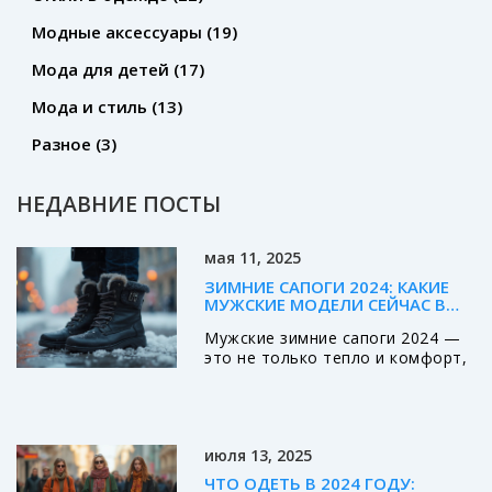
Модные аксессуары
(19)
Мода для детей
(17)
Мода и стиль
(13)
Разное
(3)
НЕДАВНИЕ ПОСТЫ
мая 11, 2025
ЗИМНИЕ САПОГИ 2024: КАКИЕ
МУЖСКИЕ МОДЕЛИ СЕЙЧАС В
МОДЕ
Мужские зимние сапоги 2024 —
это не только тепло и комфорт,
но и отражение актуальных
трендов. В статье разбираем,
какие материалы и фасоны
популярны, как сочетать модные
июля 13, 2025
сапоги с одеждой, и на что
обращать внимание при покупке.
ЧТО ОДЕТЬ В 2024 ГОДУ: