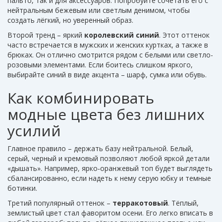
пальто, так и для аксессуаров. Попробуйте сочетать его с
нейтральным бежевым или светлым денимом, чтобы
создать лёгкий, но уверенный образ.
Второй тренд – яркий
королевский синий
. Этот оттенок
часто встречается в мужских и женских куртках, а также в
брюках. Он отлично смотрится рядом с белыми или светло-
розовыми элементами. Если боитесь слишком яркого,
выбирайте синий в виде акцента – шарф, сумка или обувь.
Как комбинировать
модные цвета без лишних
усилий
Главное правило – держать базу нейтральной. Белый,
серый, черный и кремовый позволяют любой яркой детали
«дышать». Например, ярко‑оранжевый топ будет выглядеть
сбалансированно, если надеть к нему серую юбку и темные
ботинки.
Третий популярный оттенок –
терракотовый
. Тёплый,
землистый цвет стал фаворитом осени. Его легко вписать в