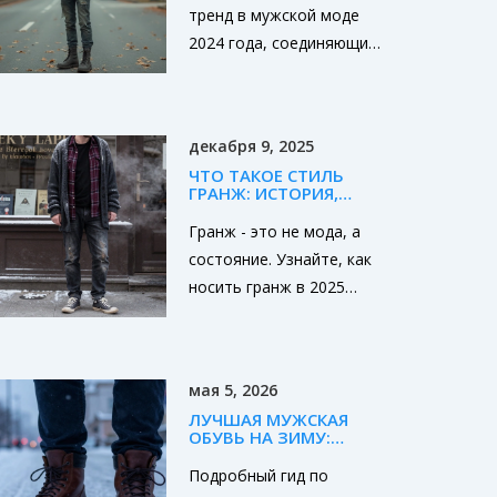
тренд в мужской моде
2024 года, соединяющий
в себе элементы
классического гранжа и
мягкость современных
декабря 9, 2025
материалов. Этот стиль
ЧТО ТАКОЕ СТИЛЬ
позволяет выразить
ГРАНЖ: ИСТОРИЯ,
индивидуальность через
ОСОБЕННОСТИ И КАК
НОСИТЬ В 2025
Гранж - это не мода, а
свободный крой и
состояние. Узнайте, как
многослойность,
носить гранж в 2025
оставаясь при этом в
году: ключевые
рамках актуальных
элементы, цвета, как
модных тенденций.
отличить от панка и где
Узнайте, какие вещи
мая 5, 2026
найти настоящую
стоит добавить в
ЛУЧШАЯ МУЖСКАЯ
одежду без лишних трат.
гардероб, чтобы создать
ОБУВЬ НА ЗИМУ:
РЕЙТИНГ, МАТЕРИАЛЫ
свой неповторимый
И СОВЕТЫ ПО ВЫБОРУ
Подробный гид по
образ в стиле софт