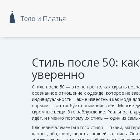
Стиль после 50: ка
уверенно
Стиль после 50 — это не про то, как скрыть возра
осознанное отношение к одежде, которое не зави
индивидуальности
. Также известный как
мода дл
нормам — он требует понимания себя.
Многие ду
скромные вещи. Это заблуждение. Реальность дру
идёт, и именно поэтому их стиль — один из самых
Ключевые элементы этого стиля —
ткани
,
матери
хлопок, лён, шелк, шерсть средней толщины. Они 
«подходящие», а те, что подчёркивают тон кожи