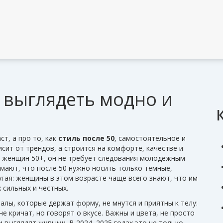
к выглядеть модно и
ст, а про то, как
стиль после 50
,
самостоятельное и
сит от трендов, а строится на комфорте, качестве и
я женщин 50+
, он не требует следования молодежным
мают, что после 50 нужно носить только тёмные,
гая: женщины в этом возрасте чаще всего знают, что им
 сильных и честных.
алы, которые держат форму, не мнутся и приятны к телу
:
не кричат, но говорят о вкусе. Важны и
цвета
,
не просто
 и выглядят живыми
. В 2024–2025 годах это не только