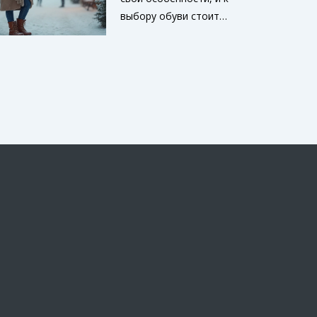
выбору обуви стоит
подойти с умом.
Правильные ботинки
могут не только
дополнить ваш стиль, но
и защитить ноги от
мороза и снега.
Обращайте внимание на
такие детали, как
материал, подошва и
удобство. Мы
предложим конкретные
советы, которые
помогут не ошибиться с
выбором и идти в ногу с
модой.