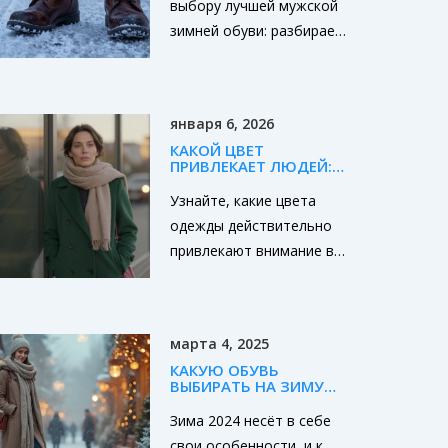
выбору лучшей мужской
гранж.
зимней обуви: разбираем
материалы, утеплители,
подошвы и даем
практические советы,
января 6, 2026
чтобы ноги оставались
КАКОЙ ЦВЕТ
теплыми и сухими даже в
ПРИВЛЕКАЕТ ЛЮДЕЙ:
самые сильные морозы.
ПСИХОЛОГИЯ И
ТРЕНДЫ МОДНЫХ
Узнайте, какие цвета
ОТТЕНКОВ В 2026
одежды действительно
ГОДУ
привлекают внимание в
2026 году - не потому
что модно, а потому что
работают. Психология
марта 4, 2025
цвета, тренды и как
КАКУЮ ОБУВЬ
выбрать свой идеальный
ВЫБИРАТЬ НА ЗИМУ
оттенок.
2024: СОВЕТЫ ДЛЯ
МУЖЧИН
Зима 2024 несёт в себе
свои особенности, и к