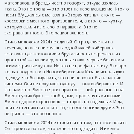
материалов, а бренды честно говорят, откуда взялась
ткань
. Это не тренд — это ответ на перенасыщение. Кто-то
носит б/у джинсы с магазина «Вторая жизнь», кто-то —
кроссовки с местного производителя, а кто-то — куртку,
которую сшили из старого парашюта. Это не
экстравагантность. Это рациональность.
Стиль молодежи 2024 не единый. Он разделяется на
течения, но все они связаны одной идеей:
киберпанк
,
эстетика, где технологии и брутальность встречаются с
простотой — например, матовые очки, чёрные ботинки и
асимметричные куртки
. Но это не про фантастику. Это про
то, как подростки в Новосибирске или Казани используют
одежду, чтобы выразить, что они не хотят быть частью
системы. Они не покупают одежду — они выбирают её. И
это заметно. Вместо ярких принтов — нейтральные тона.
Вместо узких брюк — свободные, с растянутыми швами.
Вместо дорогих кроссовок — старые, но надёжные. И да,
они не стесняются носить то, что уже носили другие. Это
не грязно — это осознанно.
Стиль молодежи 2024 не строится на том, что «все носят».
Он строится на том, что «мне это подходит». И именно