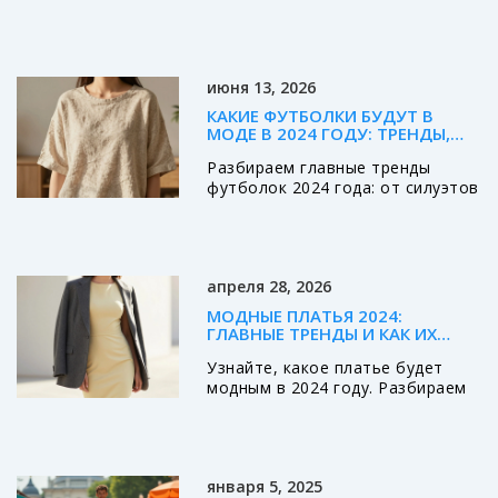
выбирать и сочетать их с
одеждой, чтобы образ стал
выразительным, а не
перегруженным. Простые
июня 13, 2026
правила для повседневной
жизни.
КАКИЕ ФУТБОЛКИ БУДУТ В
МОДЕ В 2024 ГОДУ: ТРЕНДЫ,
ТКАНИ И СТИЛИ
Разбираем главные тренды
футболок 2024 года: от силуэтов
оверсайз до модных тканей и
цветов. Узнайте, как выбрать
идеальную модель для любого
случая.
апреля 28, 2026
МОДНЫЕ ПЛАТЬЯ 2024:
ГЛАВНЫЕ ТРЕНДЫ И КАК ИХ
НОСИТЬ
Узнайте, какое платье будет
модным в 2024 году. Разбираем
главные тренды осени: от
кожаных моделей и
трикотажного макси до «тихой
роскоши» и актуальных цветов
января 5, 2025
сезона.