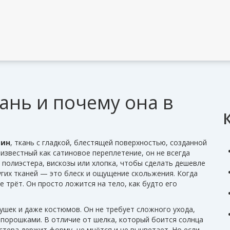
кань и почему она в
тин
,
ткань с гладкой, блестящей поверхностью, созданной
 известный как
сатиновое переплетение
, он не всегда
з полиэстера, вискозы или хлопка, чтобы сделать дешевле
угих тканей — это блеск и ощущение скольжения. Когда
не трёт. Он просто ложится на тело, как будто его
шек и даже костюмов. Он не требует сложного ухода,
и порошками. В отличие от шелка, который боится солнца
стера держит форму, не мнётся и не выцветает. Но если