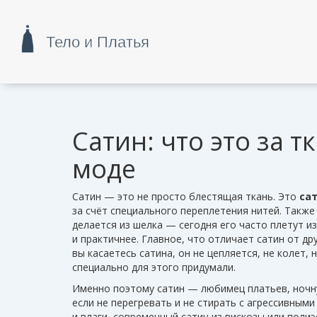
Сатин: что это за т
моде
Сатин — это не просто блестящая ткань. Это
са
за счёт специального переплетения нитей
. Также
делается из шелка — сегодня его часто плетут и
и практичнее.
Главное, что отличает сатин от др
вы касаетесь сатина, он не цепляется, не колет, 
специально для этого придумали.
Именно поэтому сатин — любимец платьев, ночну
если не перегревать и не стирать с агрессивным
и влаги, современный сатин из вискозы или полиэ