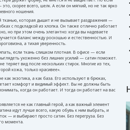
это, скорее всего, шелк. А если он мягкий, но не так ярко
невного ношения.
й тканью, которая дышит и не вызывает раздражения
—
юбках с подкладкой из хлопка. Он также отлично работает
но, но при этом очень элегантно
: когда вы надеваете
лучается баланс между роскошью и естественностью. И
ороговизна, а тихая уверенность.
липать, если ткань слишком плотная. В офисе — если
выглядеть ухоженно без лишних усилий — сатин поможет.
не теряет вид после нескольких стирок. Многие из тех,
торой кожа, только красивее».
е как экзотика, а как база. Его используют в брюках,
четает комфорт и видимый эффект. Вы не должны быть
понимать, когда он работает. И тогда он работает на вас
оявляется не как главный герой, а как важный элемент
сатина идут лучше всего, какую обувь к ним выбрать, и
ток — и выбирают просто сатин. Без перегруза. Без
го момента.