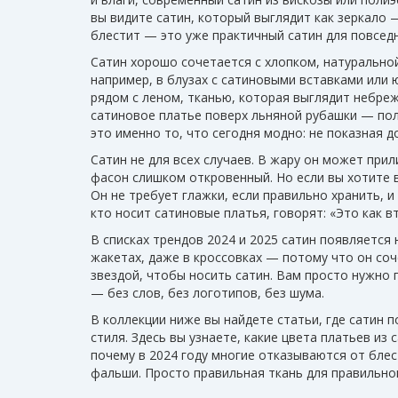
вы видите сатин, который выглядит как зеркало — 
блестит — это уже практичный сатин для повсед
Сатин хорошо сочетается с
хлопком
,
натурально
например, в блузах с сатиновыми вставками или 
рядом с
леном
,
тканью, которая выглядит небреж
сатиновое платье поверх льняной рубашки — по
это именно то, что сегодня модно: не показная д
Сатин не для всех случаев. В жару он может при
фасон слишком откровенный. Но если вы хотите 
Он не требует глажки, если правильно хранить, и 
кто носит сатиновые платья, говорят: «Это как в
В списках трендов 2024 и 2025 сатин появляется н
жакетах, даже в кроссовках — потому что он со
звездой, чтобы носить сатин. Вам просто нужно 
— без слов, без логотипов, без шума.
В коллекции ниже вы найдете статьи, где сатин п
стиля. Здесь вы узнаете, какие цвета платьев из 
почему в 2024 году многие отказываются от блес
фальши. Просто правильная ткань для правильно