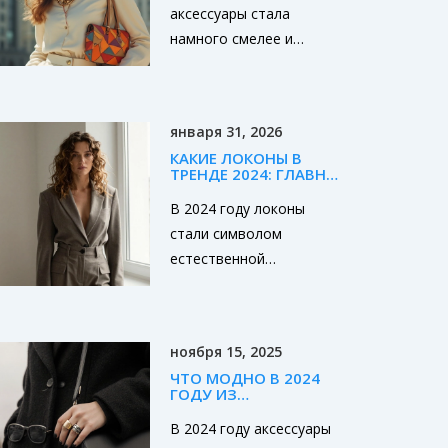
аксессуары стала
намного смелее и
практичнее. В статье
разберём, что сейчас
актуально: от крупных
января 31, 2026
украшений до необычных
КАКИЕ ЛОКОНЫ В
сумок. Узнаете, какие
ТРЕНДЕ 2024: ГЛАВНЫЕ
детали способны
СТИЛИ И КАК ИХ
НОСИТЬ
В 2024 году локоны
моментально обновить
стали символом
даже базовый гардероб.
естественной
Простые советы помогут
женственности: мягкие
не расставаться со
волны, крупные завитки
стилем каждый день.
и текстурированные
Собрали всё самое
ноября 15, 2025
кудри - без лака и
интересное без
ЧТО МОДНО В 2024
перегруза. Узнайте, как
запутанных терминов.
ГОДУ ИЗ
их делать и как носить.
АКСЕССУАРОВ:
ТРЕНДЫ, КОТОРЫЕ
В 2024 году аксессуары
РЕАЛЬНО НОСЯТ