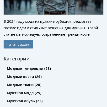
В 2024 году мода на мужские рубашки предлагает
свежие идеи и стильные решения для мужчин. В этой
статье мы исследуем современные тренды носки
рубашек и предложим практические советы по их
Читать далее
сочетанию с другими элементами гардероба. Мужские
рубашки становятся ключевым элементом, который
Категории
может подчеркнуть индивидуальность и утонченность.
Мы обсудим, как правильно выбрать рубашку под
Модные тенденции
(58)
различные мероприятия и сезоны, чтобы выглядеть
Модные цвета
(26)
модно в 2024 году.
Модные ткани
(26)
Мужская мода
(25)
Мужская обувь
(23)