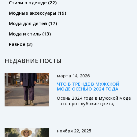
Стили в одежде
(22)
Модные аксессуары
(19)
Мода для детей
(17)
Мода и стиль
(13)
Разное
(3)
НЕДАВНИЕ ПОСТЫ
марта 14, 2026
ЧТО В ТРЕНДЕ В МУЖСКОЙ
МОДЕ ОСЕНЬЮ 2024 ГОДА
Осень 2024 года в мужской моде
- это про глубокие цвета,
натуральные ткани и
уверенность без показухи.
Узнайте, какие вещи
действительно стоит купить, а
ноября 22, 2025
что лучше оставить в прошлом.