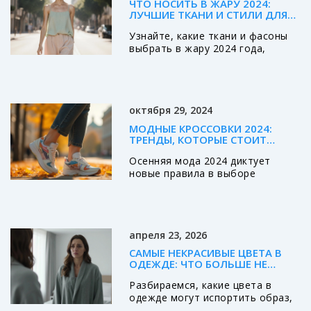
ЧТО НОСИТЬ В ЖАРУ 2024:
ЛУЧШИЕ ТКАНИ И СТИЛИ ДЛЯ
ЖАРКОЙ ПОГОДЫ
Узнайте, какие ткани и фасоны
выбрать в жару 2024 года,
чтобы оставаться прохладным,
комфортным и стильно одетым.
Лён, хлопок, бамбук - что
действительно работает в жару.
октября 29, 2024
МОДНЫЕ КРОССОВКИ 2024:
ТРЕНДЫ, КОТОРЫЕ СТОИТ
ЗНАТЬ ЭТОЙ ОСЕНЬЮ
Осенняя мода 2024 диктует
новые правила в выборе
кроссовок, которые уже стали
неотъемлемой частью
гардероба. В этом году
дизайнеры предлагают смелые
апреля 23, 2026
сочетания цветов и материала,
фокусируются на устойчивости и
САМЫЕ НЕКРАСИВЫЕ ЦВЕТА В
экологичности. Спортивные
ОДЕЖДЕ: ЧТО БОЛЬШЕ НЕ
бренды продолжают
НОСЯТ И ПОЧЕМУ
Разбираемся, какие цвета в
экспериментировать с формой и
одежде могут испортить образ,
текстурой, акцентируя внимание
что такое цветотип и как носить
на индивидуальности. Удобство