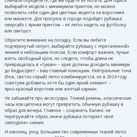
Сначала определите, где вы будете её носить. Для офиса
выбирайте модели с минимумом принтов, но можно
позволить себе один‑два цветных акцента на воротнике
или манжете. Для прогулок в городе подойдёт рубашка
оверсайз с ярким принтом – её легко надеть на футболку
или свитшот.
Обратите внимание на посадку. Если вы любите
подчёркнутый силуэт, выбирайте рубашку с «приталенной»
линией и небольшим поясом. Если комфорт важнее, лучше
взять свободный кроя, но следите, чтобы длина не
превращалась в «туман» – края должны доходить минимум
до бедра.Цвет – ваш главный помощник. Нейтральные тона
(беж, светло‑серый) легко комбинируются, но в 2024 году
советуем добавить хотя бы один яркий элемент –
ярко‑красный воротник или желтый карман.
Не забывайте про аксессуары. Тонкий ремень, классические
часы или цепочка могут превратить обычную рубашку в
образ для вечера. Главное – сохранять баланс: не
перегружайте образ, иначе рубашка потеряет своё
«звёздное» сияние.
И наконец, уход. Большинство современных тканей легко