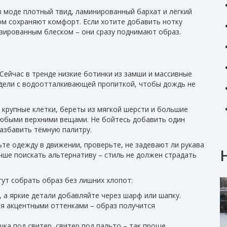
 в моде плотный твид, ламинированный бархат и лёгкий
ом сохраняют комфорт. Если хотите добавить нотку
изированным блеском – они сразу поднимают образ.
Сейчас в тренде низкие ботинки из замши и массивные
одели с водоотталкивающей пропиткой, чтобы дождь не
крупные клетки, береты из мягкой шерсти и большие
 любыми верхними вещами. Не бойтесь добавить один
разбавить тёмную палитру.
те одежду в движении, проверьте, не задевают ли рукава
чше поискать альтернативу – стиль не должен страдать
ут собрать образ без лишних хлопот:
, а яркие детали добавляйте через шарф или шапку.
мя акцентными оттенками – образ получится
шка под свитер, свитер под пальто – так проще