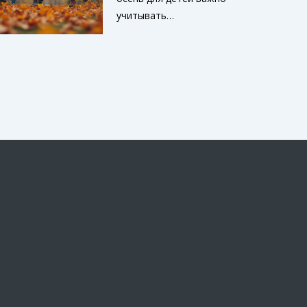
этом сезоне.
учитывать
переменчивую погоду и
активность маленьких
исследователей. От
теплых курток до
водонепроницаемых
ботинок — осенняя
экипировка должна быть
комфортной и защитной.
Статья предлагает
практические
рекомендации, чтобы
ваши дети не мерзли и не
промокали. Узнайте, как
правильно выбирать
материалы и на что
обращать внимание при
покупке. Порадуйте