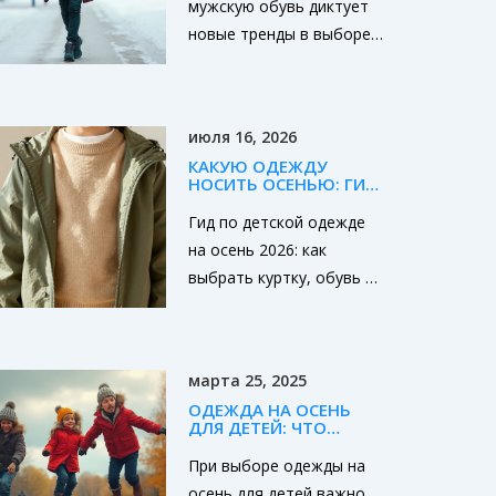
мужскую обувь диктует
новые тренды в выборе
кроссовок. Правильный
цвет может не только
подчеркнуть стиль и
июля 16, 2026
индивидуальность, но и
КАКУЮ ОДЕЖДУ
добавить уверенности в
НОСИТЬ ОСЕНЬЮ: ГИД
зимний гардероб. Мы
ПО ДЕТСКОЙ ОДЕЖДЕ
НА ОСЕНЬ 2026
Гид по детской одежде
рассмотрим основные
на осень 2026: как
цветовые тренды,
выбрать куртку, обувь и
которые доминируют в
аксессуары. Принцип
сезоне, и дадим советы
многослойности, советы
по их сочетанию с
по стилю и комфорту для
повседневной одеждой.
марта 25, 2025
детей всех возрастов.
Узнайте, какие цвета
ОДЕЖДА НА ОСЕНЬ
кроссовок помогут
ДЛЯ ДЕТЕЙ: ЧТО
ВАЖНО УЧЕСТЬ?
сделать ваш образ
При выборе одежды на
модным и актуальным в
осень для детей важно