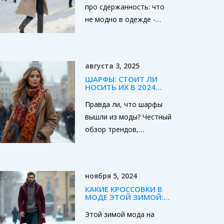
ЛУЧШЕ ОСТАВИТЬ В
про сдержанность: что
ПРОШЛОМ
не модно в одежде -
объёмные куртки,
блёстки, логотипы и
«мокрые» ткани. Узнайте,
августа 3, 2025
какие тренды оставить в
ШАРФЫ: СТОИТ ЛИ
прошлом и на что
НОСИТЬ ИХ В 2024
заменить.
ГОДУ И КАКИЕ
ВАРИАНТЫ
Правда ли, что шарфы
АКТУАЛЬНЫ
вышли из моды? Честный
обзор трендов,
неожиданные факты,
свежие советы и
реальные примеры. Ваш
ноября 5, 2024
гид в мире стильных
КАКИЕ КРОССОВКИ В
аксессуаров.
МОДЕ ЭТОЙ ЗИМОЙ:
МУЖСКОЙ ГИД
Этой зимой мода на