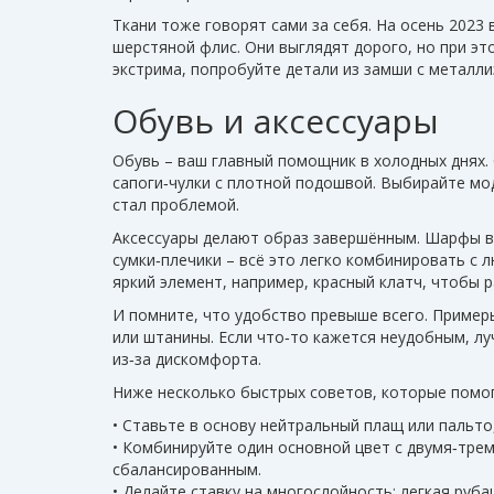
Ткани тоже говорят сами за себя. На осень 2023
шерстяной флис. Они выглядят дорого, но при эт
экстрима, попробуйте детали из замши с металл
Обувь и аксессуары
Обувь – ваш главный помощник в холодных днях. 
сапоги‑чулки с плотной подошвой. Выбирайте м
стал проблемой.
Аксессуары делают образ завершённым. Шарфы в 
сумки‑плечики – всё это легко комбинировать с
яркий элемент, например, красный клатч, чтобы 
И помните, что удобство превыше всего. Примерь
или штанины. Если что‑то кажется неудобным, лу
из‑за дискомфорта.
Ниже несколько быстрых советов, которые помог
• Ставьте в основу нейтральный плащ или пальто
• Комбинируйте один основной цвет с двумя‑тре
сбалансированным.
• Делайте ставку на многослойность: легкая руба