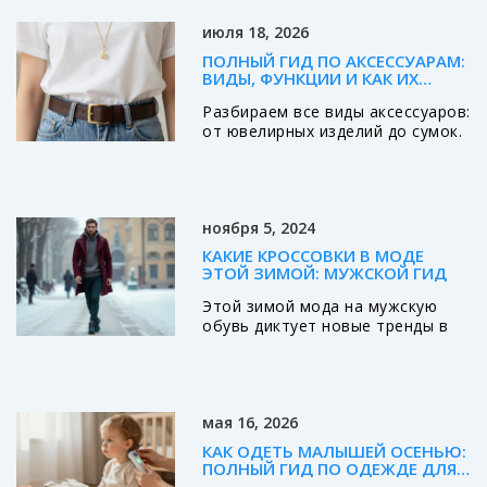
июля 18, 2026
ПОЛНЫЙ ГИД ПО АКСЕССУАРАМ:
ВИДЫ, ФУНКЦИИ И КАК ИХ
ПРАВИЛЬНО НОСИТЬ
Разбираем все виды аксессуаров:
от ювелирных изделий до сумок.
Узнайте, как правильно
выбирать и сочетать детали
гардероба, чтобы создавать
стильные образы в 2026 году.
ноября 5, 2024
КАКИЕ КРОССОВКИ В МОДЕ
ЭТОЙ ЗИМОЙ: МУЖСКОЙ ГИД
Этой зимой мода на мужскую
обувь диктует новые тренды в
выборе кроссовок. Правильный
цвет может не только
подчеркнуть стиль и
индивидуальность, но и
мая 16, 2026
добавить уверенности в зимний
гардероб. Мы рассмотрим
КАК ОДЕТЬ МАЛЫШЕЙ ОСЕНЬЮ:
основные цветовые тренды,
ПОЛНЫЙ ГИД ПО ОДЕЖДЕ ДЛЯ
которые доминируют в сезоне, и
ДЕТЕЙ ОТ РОЖДЕНИЯ ДО 3 ЛЕТ