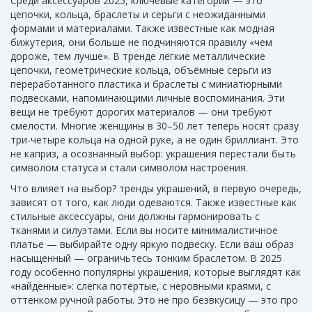
Среди
аксессуаров 2025
,
ключевые категории — это
цепочки, кольца, браслеты и серьги с неожиданными
формами и материалами
. Также известные как
модная
бижутерия
, они больше не подчиняются правилу «чем
дороже, тем лучше»
. В тренде лёгкие металлические
цепочки, геометрические кольца, объёмные серьги из
переработанного пластика и браслеты с миниатюрными
подвесками, напоминающими личные воспоминания. Эти
вещи не требуют дорогих материалов — они требуют
смелости. Многие женщины в 30–50 лет теперь носят сразу
три-четыре кольца на одной руке, а не один бриллиант. Это
не каприз, а осознанный выбор: украшения перестали быть
символом статуса и стали символом настроения.
Что влияет на выбор?
тренды украшений
,
в первую очередь,
зависят от того, как люди одеваются
. Также известные как
стильные аксессуары
, они должны гармонировать с
тканями и силуэтами
. Если вы носите минималистичное
платье — выбирайте одну яркую подвеску. Если ваш образ
насыщенный — ограничьтесь тонким браслетом. В 2025
году особенно популярны украшения, которые выглядят как
«найденные»: слегка потёртые, с неровными краями, с
оттенком ручной работы. Это не про безвкусицу — это про