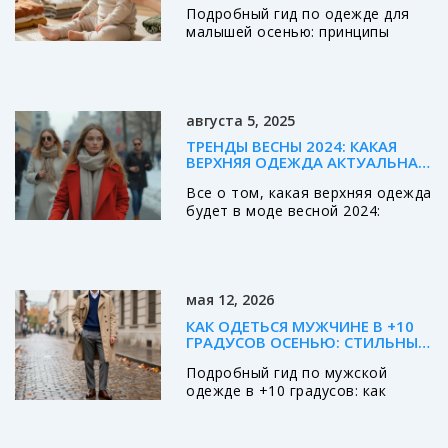
Подробный гид по одежде для
дадим советы по их сочетанию с
малышей осенью: принципы
повседневной одеждой. Узнайте,
многослойности, таблица
какие цвета кроссовок помогут
температур, выбор материалов
сделать ваш образ модным и
и возрастные особенности.
актуальным в этом сезоне.
Узнайте, как избежать
августа 5, 2025
переохлаждения и перегрева.
ТРЕНДЫ ВЕСНЫ 2024: КАКАЯ
ВЕРХНЯЯ ОДЕЖДА АКТУАЛЬНА
И КАК ВЫБРАТЬ СВОЙ СТИЛЬ
Все о том, какая верхняя одежда
будет в моде весной 2024:
тренды, цвета, фасоны, советы
по выбору, чем комбинировать
вещи, что предпочесть для
комфорта и стиля.
мая 12, 2026
КАК ОДЕТЬСЯ МУЖЧИНЕ В +10
ГРАДУСОВ ОСЕНЬЮ: СТИЛЬНЫЕ
ОБРАЗЫ И ПРАВИЛА СЛОЁВ
Подробный гид по мужской
одежде в +10 градусов: как
сочетать слои, какую куртку
выбрать и какие аксессуары
помогут оставаться стильным и