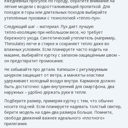
ежедневных прогулок по городу, обратите внимание на
лёгкие модели с водоотталкивающей пропиткой. Для
поездок в горы или длительных походов выбирайте
утеплённые пуховики с технологией «тёпло‑пух».
Следующий шаг – материал. Пух даёт лучшую
тепло‑изоляцию при небольшом весе, но требует
бережного ухода. Синтетический утеплитель (например,
Thinsulate) легче в стирке и сохраняет тепло даже во
влажных условиях. Если планируете часто ездить на
машине, выбирайте куртку с запахом‑защищённым швом –
он предотвратит промокание.
Не забывайте про детали. Капюшон с регулируемым
шнурком защищает от ветра, а манжеты‑эластики
удерживают холодный воздух внутри. Карманов должно
быть достаточно: один внутренний для смартфона, два
наружных – удобно держать руки в тепле.
Подберите размер, примеряя куртку с тем, что обычно
носите под ней. Если планируете надевать толстый свитер,
берите модель на один‑два размера больше. Помните,
свобода движений важнее идеального «плотного»
прилегания.