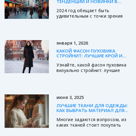
ТЕНДЕНЦИИ И НОВИНКИ В
РОССИИ
2024 год обещает быть
удивительным с точки зрения
моды в России, и новые тренды
уже вовсю задают тон. От ярких
цветов до утонченных
аксессуаров, исследуйте, какие
января 1, 2026
элементы стали ключевыми в
гардеробах модников. В этом
КАКОЙ ФАСОН ПУХОВИКА
году популярностью пользуются
СТРОЙНИТ: ЛУЧШИЕ КРОЙ И
экологичные материалы,
СИЛУЭТ ДЛЯ ВИЗУАЛЬНОГО
Узнайте, какой фасон пуховика
стремление к индивидуальности
ПОХУДЕНИЯ
визуально стройнит: лучшие
и многослойность. Узнайте, как
крои, цвета и лайфхаки для зимы
интегрировать новые модные
2026. Как выбрать пуховик,
элементы в свой стиль и всегда
чтобы он не добавлял объем, а
оставаться на пике моды.
подчеркивал фигуру.
июня 3, 2025
ЛУЧШИЕ ТКАНИ ДЛЯ ОДЕЖДЫ:
КАК ВЫБРАТЬ МАТЕРИАЛ ДЛЯ
СЕБЯ
Многие задаются вопросом, из
каких тканей стоит покупать
одежду, чтобы она была
удобной, красивой и