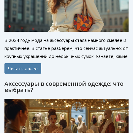
В 2024 году мода на аксессуары стала намного смелее и
практичнее. В статье разберём, что сейчас актуально: от
крупных украшений до необычных сумок. Узнаете, какие
детали способны моментально обновить даже базовый
Читать далее
гардероб. Простые советы помогут не расставаться со
стилем каждый день. Собрали всё самое интересное без
Аксессуары в современной одежде: что
запутанных терминов.
выбрать?