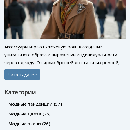
Аксессуары играют ключевую роль в создании
уникального образа и выражении индивидуальности
через одежду. От ярких брошей до стильных ремней,
каждый элемент вносит свою лепту в общий стиль. В
Читать далее
наше время разнообразие модных аксессуаров
ошеломляет, и важно уметь выбрать и сочетать их
Категории
правильно. Эта статья поможет разобраться в мире
аксессуаров и научит, как сделать их частью своего
Модные тенденции
(57)
гардероба. Также она подарит несколько неожиданных
Модные цвета
(26)
фактов, которые помогут освежить ваши модные
Модные ткани
(26)
знания.