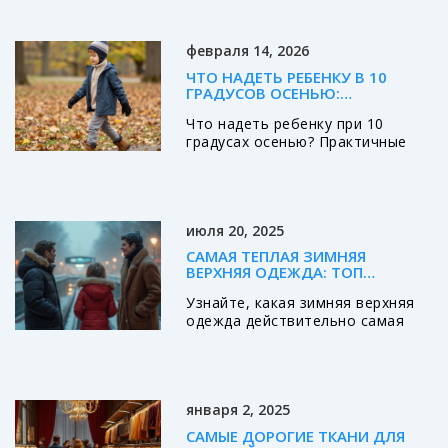
2025, и появляются новые
интересные материалы. В этой
февраля 14, 2026
статье разберёмся, какие ткани
действительно «дышат», почему
ЧТО НАДЕТЬ РЕБЕНКУ В 10
не все «натуральное» — это
ГРАДУСОВ ОСЕНЬЮ:
практично, и как не ошибиться с
ПРАКТИЧНЫЕ СЛОИ И ОШИБКИ,
Что надеть ребенку при 10
выбором для жаркой или
КОТОРЫХ СТОИТ ИЗБЕЖАТЬ
градусах осенью? Практичные
активной жизни. Я поделюсь
слои, правильные материалы и
личными лайфхаками в теме
ошибки, которых стоит
детской и взрослой одежды, и
избежать. Узнайте, как не
расскажу, что сейчас носят те,
перегреть и не заморозить
кому важен комфорт и внешний
июля 20, 2025
ребенка в осеннюю погоду.
вид.
САМАЯ ТЕПЛАЯ ЗИМНЯЯ
ВЕРХНЯЯ ОДЕЖДА: ТОП
УТЕПЛИТЕЛЕЙ, МАТЕРИАЛЫ,
Узнайте, какая зимняя верхняя
ЛАЙФХАКИ
одежда действительно самая
теплая: сравнение материалов,
современных технологий и
лайфхаки для морозных дней.
января 2, 2025
САМЫЕ ДОРОГИЕ ТКАНИ ДЛЯ