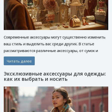
Современные аксессуары могут существенно изменить
ваш стиль и выделить вас среди других. В статье
рассматриваются различные аксессуары, от сумок и
обуви до ювелирных украшений и шляп, которые
Читать далее
помогают усилить модный образ. Также приводятся
советы по выбору аксессуаров в зависимости от стиля и
Эксклюзивные аксессуары для одежды:
случая. Узнайте, как правильно подобрать аксессуары,
как их выбрать и носить
чтобы они стали дополняющим элементом вашего
гардероба. Практические рекомендации и интересные
факты позволят вам оставаться в тренде.