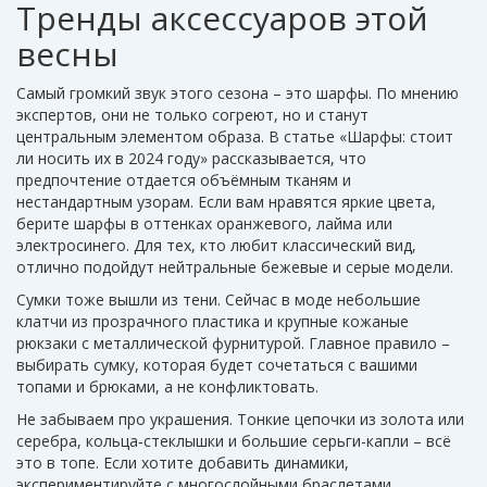
Тренды аксессуаров этой
весны
Самый громкий звук этого сезона – это шарфы. По мнению
экспертов, они не только согреют, но и станут
центральным элементом образа. В статье «Шарфы: стоит
ли носить их в 2024 году» рассказывается, что
предпочтение отдается объёмным тканям и
нестандартным узорам. Если вам нравятся яркие цвета,
берите шарфы в оттенках оранжевого, лайма или
электросинего. Для тех, кто любит классический вид,
отлично подойдут нейтральные бежевые и серые модели.
Сумки тоже вышли из тени. Сейчас в моде небольшие
клатчи из прозрачного пластика и крупные кожаные
рюкзаки с металлической фурнитурой. Главное правило –
выбирать сумку, которая будет сочетаться с вашими
топами и брюками, а не конфликтовать.
Не забываем про украшения. Тонкие цепочки из золота или
серебра, кольца‑стеклышки и большие серьги-капли – всё
это в топе. Если хотите добавить динамики,
экспериментируйте с многослойными браслетами.